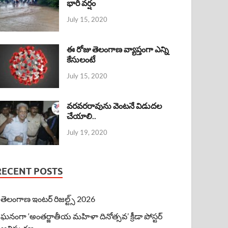
భారీ వర్షం
July 15, 2020
ఈ రోజు తెలంగాణ వ్యాప్తంగా ఎన్ని
కేసులంటే
July 15, 2020
వరవరరావును వెంటనే విడుదల
చేయాలి..
July 19, 2020
RECENT POSTS
తెలంగాణ ఇంటర్ రిజల్ట్స్ 2026
ఘనంగా ‘అంతర్జాతీయ మహిళా దినోత్సవ’ క్రీడా పోస్టర్