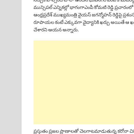
మున్సిపల్ ఎన్నికల్లో భాగంగాఎంపీ కోమటి రెడ్డి ప్రచారంలో
ఆంధ్రప్రదేశ్ ముఖ్యమంత్రి వైయస్ జగన్మోహన్ రెడ్డిపై ప్రశంసల
రూపాయల కంటే ఎక్కువగా వైద్యానికి ఖర్చు అయితే ఆ ఖర్చు 
చేశారని ఆయన అన్నారు.
ప్రస్తుతం ప్రజల ప్రాణాలతో చెలగాటమాడుతున్న కరోనా చికిత్