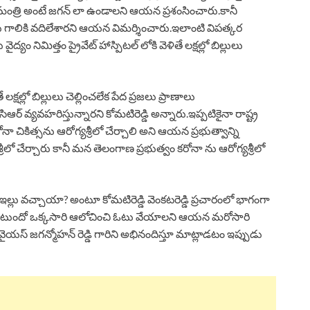
యమంత్రి అంటే జగన్ లా ఉండాలని ఆయన ప్రశంసించారు.కానీ
ను గాలికి వదిలేశారని ఆయన విమర్శించారు.ఇలాంటి విపత్కర
ద్యం నిమిత్తం ప్రైవేట్ హాస్పిటల్ లోకి వెళితే లక్షల్లో బిల్లులు
తే లక్షల్లో బిల్లులు చెల్లించలేక పేద ప్రజలు ప్రాణాలు
ిఆర్ వ్యవహరిస్తున్నారని కోమటిరెడ్డి అన్నారు.ఇప్పటికైనా రాష్ట్ర
కరోనా చికిత్సను ఆరోగ్యశ్రీలో చేర్చాలి అని ఆయన ప్రభుత్వాన్ని
్రీలో చేర్చారు కానీ మన తెలంగాణ ప్రభుత్వం కరోనా ను ఆరోగ్యశ్రీలో
ఇల్లు వచ్చాయా? అంటూ కోమటిరెడ్డి వెంకటరెడ్డి ప్రచారంలో భాగంగా
 బాగుంటుందో ఒక్కసారి ఆలోచించి ఓటు వేయాలని ఆయన మరోసారి
రి వైయస్ జగన్మోహన్ రెడ్డి గారిని అభినందిస్తూ మాట్లాడటం ఇప్పుడు