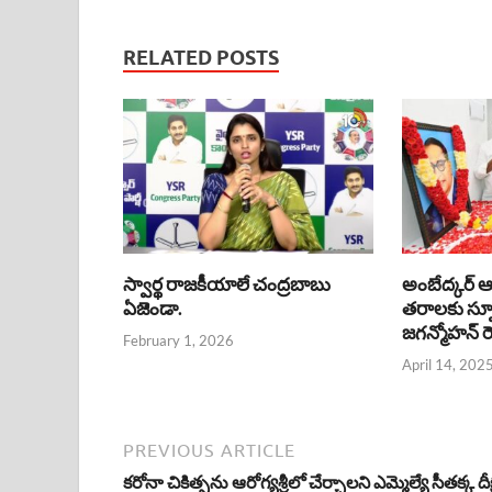
RELATED POSTS
స్వార్థ రాజకీయాలే చంద్రబాబు
అంబేద్కర్ 
ఏజెండా.
తరాలకు స్ఫూ
జగన్మోహన్ రెడ
February 1, 2026
April 14, 202
PREVIOUS ARTICLE
కరోనా చికిత్సను ఆరోగ్యశ్రీలో చేర్చాలని ఎమ్మెల్యే సీతక్క దీక్