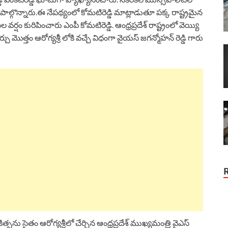
 పాల్గొన్నారు.ఈ నేపథ్యంలో కోమటిరెడ్డి మాట్లాడుతూ పక్క రాష్ట్రమైన
 వర్షం కురిపించారు ఎంపీ కోమటిరెడ్డి. ఆంధ్రప్రదేశ్ రాష్ట్రంలో వెయ్యి
మొత్తం ఆరోగ్యశ్రీ లోకి వచ్చే విధంగా వైయస్ జగన్మోహన్ రెడ్డి గారు
సను సైతం ఆరోగ్యశ్రీలో చేర్చిన ఆంధ్రప్రదేశ్ ముఖ్యమంత్రి వైఎస్