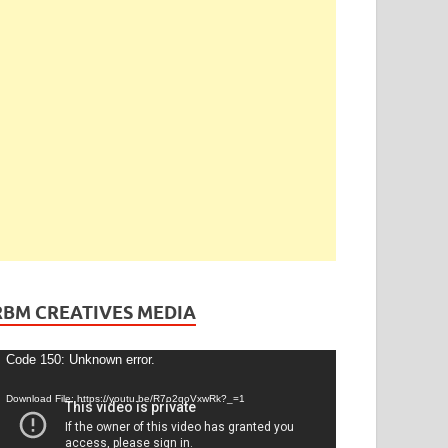
RBM CREATIVES MEDIA
ideo
Code 150: Unknown error.
layer
Download File: https://youtu.be/R7o2qoVxwRk?_=1