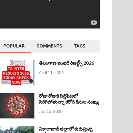
POPULAR
COMMENTS
TAGS
తెలంగాణ ఇంటర్ రిజల్ట్స్ 2026
April 11, 2026
రోజు రోజుకి సిద్దిపేటలో
పెరిగిపోతున్నా కరోన కేసుల సంఖ్య
July 15, 2020
వికారాబాద్ జిల్లాలో కురుస్తున్న