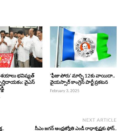
ఆశయాలు భవిష్యత్
‘ఫీజు పోరు’ మార్చి 12కు వాయిదా..
ర్తిదాయకం: వైఎస్
వైయస్సార్‌ కాంగ్రెస్‌ పార్టీ ప్రకటన
్డి
February 3, 2025
5
NEXT ARTICLE
ష..
సీఎం జగన్ ఆంధ్రజ్యోతి ఎండీ రాధాకృష్ణకు ఫోన్..