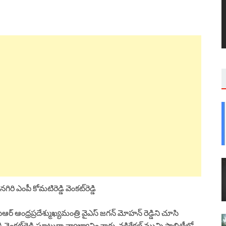
 ఎంపీ కోమ‌టిరెడ్డి వెంక‌ట్‌రెడ్డి
ర్ ఆంధ్రప్రదేశ్ముఖ్యమంత్రి వైఎస్ జగన్ మోహన్ రెడ్డిని చూసి
ి వెంక‌ట్‌రెడ్డి ఘాటుగా వ్యాఖ్యానించారు. నకిరేకల్ మున్సిపాలిటీలో