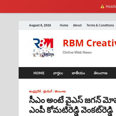
Hostin
August 8, 2026
Home
About
Terms & Conditions
RBM Creati
Online Web News
HOME
వార్తలు
జాతీయం
తెలంగాణ
ఆంధ్రప్రదేశ్
/
ట్రెండింగ్
/
తెలంగాణ
సీఎం అంటే వైఎస్ జగన్ మోహన్
ఎంపీ కోమ‌టిరెడ్డి వెంక‌ట్‌రెడ్డి