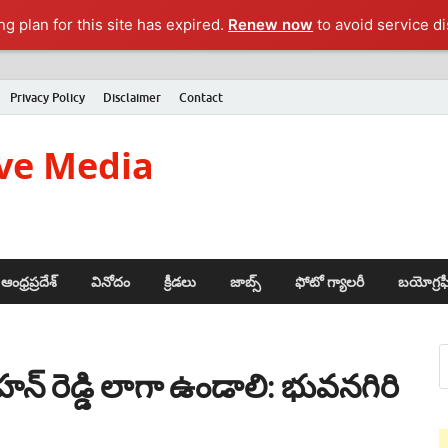
g plan for this site has expired.
Renew now
to avoid service di
Privacy Policy
Disclaimer
Contact
ve Media
ఆంధ్రప్రదేశ్
వినోదం
క్రీడలు
జాబ్స్
ఫోటో గ్యాలరీ
బయోగ్రఫ
 రెడ్డి లాగా ఉండాలి: భువ‌న‌గిరి