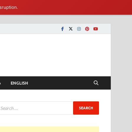
sruption.
ీ
ENGLISH