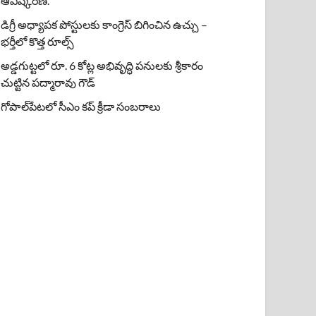
ఆవిష్కరణ.
డిగ్రీ అధ్యాపక పోస్టులకు కాంగ్రెస్ బిగించిన ఉచ్చు –
భర్తీలో కొత్త రూల్స్
అడ్డగుట్టలో రూ. 6 కోట్ల అభివృద్ధి పనులకు శ్రీకారం
చుట్టిన పద్మారావు గౌడ్
గోపాల్‌పేటలో సీఎం కప్ క్రీడా సంబరాలు