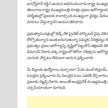
జగన్మోహన్ రెడ్డిని ఆయన అభినందించారు.రాష్ట్ర ముఖ్
తెలంగాణ రాష్ట్ర ముఖ్యమంత్రి మాత్రం ప్రజల ఆరోగ్యాల
పరిస్థితుల్లో ప్రజలకు కావాల్సింది ముఖ్యంగా వైద్యం. పేదలు వై
వసూలు చేస్తున్నారని ఆయన తెలిపారు.
ప్రభుత్వాసుపత్రుల్లో బెడ్స్ లేక ప్రైవేట్ హాస్పిటల్ వైపు వెళి
కోల్పోతున్నారు.ఇంత జరుగుతున్నా నిమ్మకు నీరెత్తనట్టు కెస
ప్రభుత్వం ప్రజల ఆరోగ్యాన్ని దృష్టిలో పెట్టుకొని తక్షణమే 
డిమాండ్ చేశారు.పక్క రాష్ట్రంలో కరోనా చికిత్సను ఆరోగ్యశ
ఎందుకు చేర్చటం లేదంటూ ఆయన ప్రశ్నించారు.
మీ పిల్లలకు ఉద్యోగాలు వచ్చాయా? మీకు డబల్ బెడ్రూమ్ 
ఓటర్లను ప్రశ్నించారు.మీ విలువైన ఓటు ఎవరికి వేస్తే
ప్రజలకు విజ్ఞప్తి చేశారు. అయితే ఆంధ్రప్రదేశ్ ముఖ్యమంత్
చర్చనీయాంశంగా మారింది.