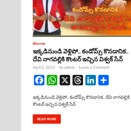
తెలంగాణ
ఇక్కడినుండి వెళ్లిపో.. కండోమ్స్ కొనడానిక..
దేవి నాగవల్లికి కౌంటర్ ఇచ్చిన విశ్వక్ సేన్
April 2, 2023
-
by
admin
-
Leave a Comment
F
W
X
T
L
S
a
h
h
i
h
ఇక్కడినుండి వెళ్లిపో.. కండోమ్స్ కొనడానిక.. దేవి నాగవల్లికి
c
a
r
n
a
కౌంటర్ ఇచ్చిన విశ్వక్ సేన్
e
t
e
k
r
READ MORE
b
s
a
e
e