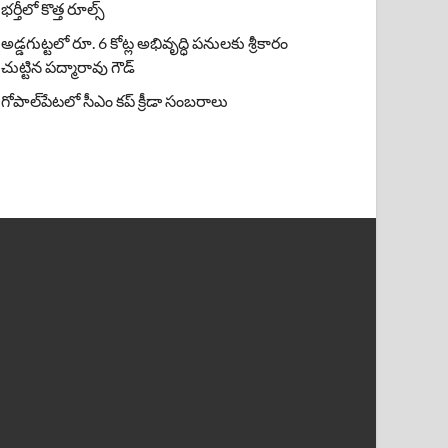
భర్తీలో కొత్త రూల్స్
అడ్డగుట్టలో రూ. 6 కోట్ల అభివృద్ధి పనులకు శ్రీకారం
చుట్టిన పద్మారావు గౌడ్
గోపాల్‌పేటలో సీఎం కప్ క్రీడా సంబరాలు