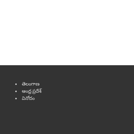
తెలంగాణ
ఆంధ్ర ప్రదేశ్
వినోదం