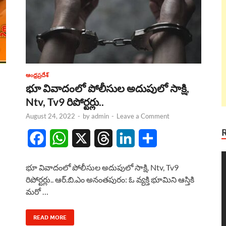
ఆంధ్రప్రదేశ్
భూ వివాదంలో పోలీసుల అదుపులో సాక్షి,
Ntv, Tv9 రిపోర్టర్లు..
August 24, 2022
-
by
admin
-
Leave a Comment
F
W
X
T
L
S
a
h
h
i
h
V
భూ వివాదంలో పోలీసుల అదుపులో సాక్షి, Ntv, Tv9
P
c
a
r
n
a
రిపోర్టర్లు.. ఆర్.బి.ఎం అనంతపురం: ఓ వ్యక్తి భూమిని ఆస్తికి
మరో …
e
t
e
k
r
b
s
a
e
e
READ MORE