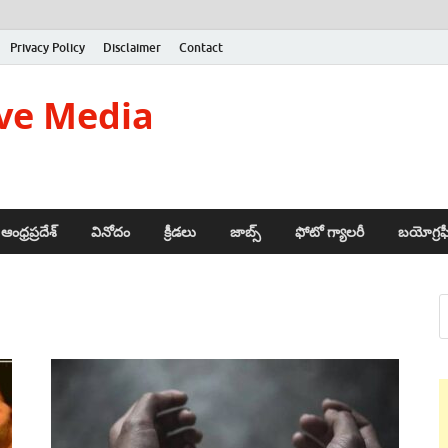
Privacy Policy
Disclaimer
Contact
ve Media
ఆంధ్రప్రదేశ్
వినోదం
క్రీడలు
జాబ్స్
ఫోటో గ్యాలరీ
బయోగ్రఫ