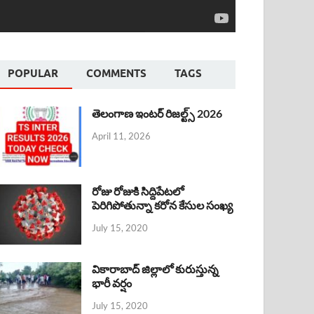
POPULAR
COMMENTS
TAGS
తెలంగాణ ఇంటర్ రిజల్ట్స్ 2026
April 11, 2026
రోజు రోజుకి సిద్దిపేటలో
పెరిగిపోతున్నా కరోన కేసుల సంఖ్య
July 15, 2020
వికారాబాద్ జిల్లాలో కురుస్తున్న
భారీ వర్షం
July 15, 2020