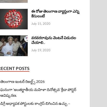
ఈ రోజు తెలంగాణ వ్యాప్తంగా ఎన్ని
కేసులంటే
July 15, 2020
వరవరరావును వెంటనే విడుదల
చేయాలి..
July 19, 2020
RECENT POSTS
తెలంగాణ ఇంటర్ రిజల్ట్స్ 2026
ఘనంగా ‘అంతర్జాతీయ మహిళా దినోత్సవ’ క్రీడా పోస్టర్
ఆవిష్కరణ.
డిగ్రీ అధ్యాపక పోస్టులకు కాంగ్రెస్ బిగించిన ఉచ్చు –