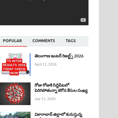
POPULAR
COMMENTS
TAGS
తెలంగాణ ఇంటర్ రిజల్ట్స్ 2026
April 11, 2026
రోజు రోజుకి సిద్దిపేటలో
పెరిగిపోతున్నా కరోన కేసుల సంఖ్య
July 15, 2020
వికారాబాద్ జిల్లాలో కురుస్తున్న