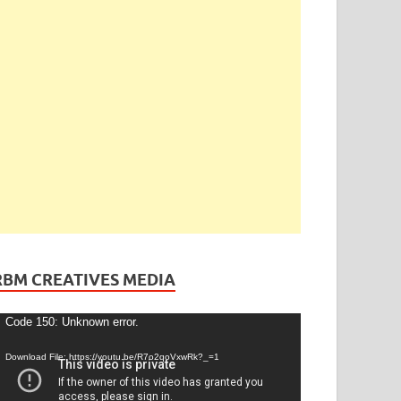
RBM CREATIVES MEDIA
ideo
Code 150: Unknown error.
layer
Download File: https://youtu.be/R7o2qoVxwRk?_=1