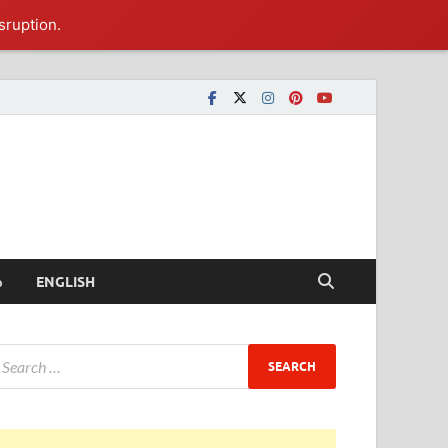
sruption.
ీ
ENGLISH