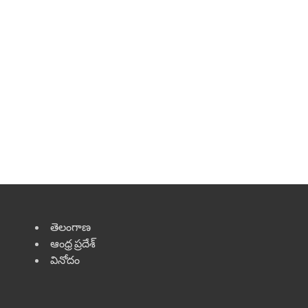
తెలంగాణ
ఆంధ్ర ప్రదేశ్
వినోదం