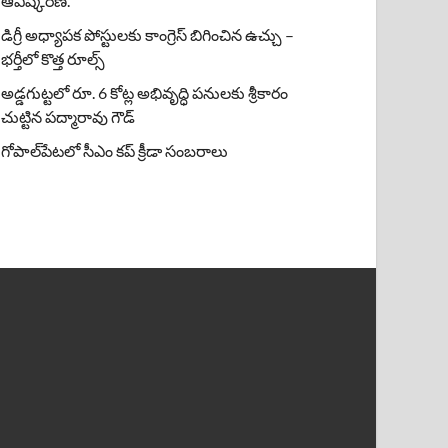
ఆవిష్కరణ.
డిగ్రీ అధ్యాపక పోస్టులకు కాంగ్రెస్ బిగించిన ఉచ్చు –
భర్తీలో కొత్త రూల్స్
అడ్డగుట్టలో రూ. 6 కోట్ల అభివృద్ధి పనులకు శ్రీకారం
చుట్టిన పద్మారావు గౌడ్
గోపాల్‌పేటలో సీఎం కప్ క్రీడా సంబరాలు