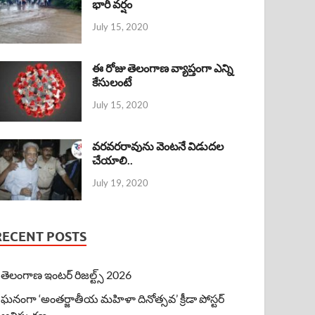
భారీ వర్షం
July 15, 2020
ఈ రోజు తెలంగాణ వ్యాప్తంగా ఎన్ని
కేసులంటే
July 15, 2020
వరవరరావును వెంటనే విడుదల
చేయాలి..
July 19, 2020
RECENT POSTS
తెలంగాణ ఇంటర్ రిజల్ట్స్ 2026
ఘనంగా ‘అంతర్జాతీయ మహిళా దినోత్సవ’ క్రీడా పోస్టర్