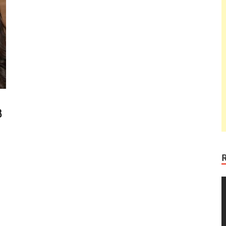
ి
V
P