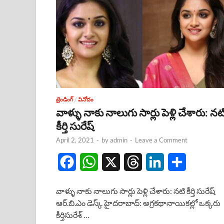
ట్రెండింగ్
/
వినోదం
వాళ్ళు నాకు నాలుగు సార్లు పెళ్లి చేశారు: నట
కీర్తి సురేష్
April 2, 2021
-
by
admin
-
Leave a Comment
F
W
X
T
L
S
a
h
h
i
h
వాళ్ళు నాకు నాలుగు సార్లు పెళ్లి చేశారు: నటి కీర్తి సురేష్
c
a
r
n
a
ఆర్.బి.ఎం డెస్క్ హైదరాబాద్: అగ్రకథానాయికల్లో ఒక్కరు
కీర్తిసురేశ్ …
e
t
e
k
r