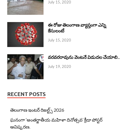
July 15, 2020
ఈ రోజు తెలంగాణ వ్యాప్తంగా ఎన్ని
కేసులంటే
July 15, 2020
వరవరరావును వెంటనే విడుదల చేయాలి..
July 19, 2020
RECENT POSTS
తెలంగాణ ఇంటర్ రిజల్ట్స్ 2026
ఘనంగా ‘అంతర్జాతీయ మహిళా దినోత్సవ’ క్రీడా పోస్టర్
ఆవిష్కరణ.