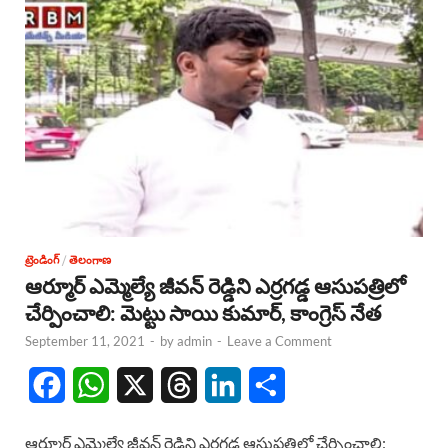
ట్రెండింగ్
/
తెలంగాణ
ఆర్మూర్ ఎమ్మెల్యే జీవన్ రెడ్డిని ఎర్రగడ్డ ఆసుపత్రిలో
చేర్పించాలి: మెట్టు సాయి కుమార్, కాంగ్రెస్ నేత
September 11, 2021
-
by
admin
-
Leave a Comment
F
W
X
T
L
S
a
h
h
i
h
ఆర్మూర్ ఎమ్మెల్యే జీవన్ రెడ్డిని ఎర్రగడ్డ ఆసుపత్రిలో చేర్పించాలి: