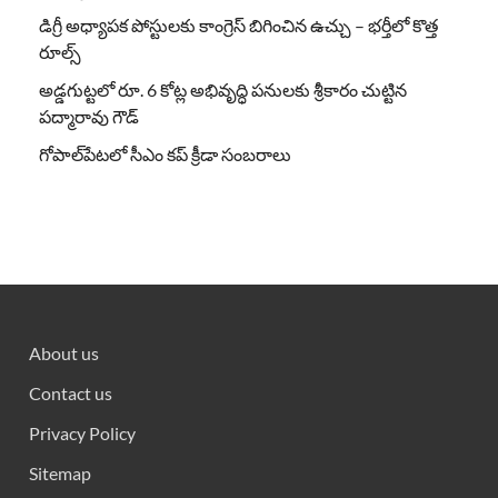
డిగ్రీ అధ్యాపక పోస్టులకు కాంగ్రెస్ బిగించిన ఉచ్చు – భర్తీలో కొత్త
రూల్స్
అడ్డగుట్టలో రూ. 6 కోట్ల అభివృద్ధి పనులకు శ్రీకారం చుట్టిన
పద్మారావు గౌడ్
గోపాల్‌పేటలో సీఎం కప్ క్రీడా సంబరాలు
About us
Contact us
Privacy Policy
Sitemap