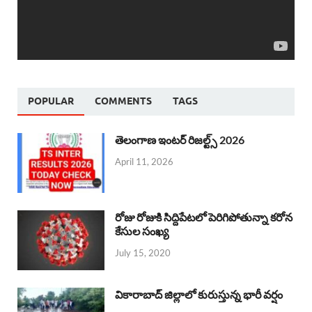
POPULAR
COMMENTS
TAGS
తెలంగాణ ఇంటర్ రిజల్ట్స్ 2026
April 11, 2026
రోజు రోజుకి సిద్దిపేటలో పెరిగిపోతున్నా కరోన
కేసుల సంఖ్య
July 15, 2020
వికారాబాద్ జిల్లాలో కురుస్తున్న భారీ వర్షం