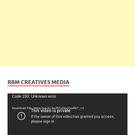
RBM CREATIVES MEDIA
Video
Code 150: Unknown error.
Player
Download File: https://youtu.be/R7o2qoVxwRk?_=1