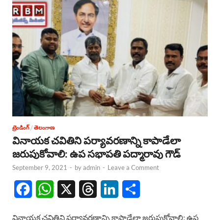
ట్రెండింగ్
/
తెలంగాణ
వినాయక చవితిని పర్యావరణాన్ని కాపాడేలా
జరుపుకోవాలి: ఉప సభాపతి పద్మారావు గౌడ్
September 9, 2021
-
by
admin
-
Leave a Comment
F
W
X
T
L
S
a
h
h
i
h
వినాయక చవితిని పర్యావరణాన్ని కాపాడేలా జరుపుకోవాలి: ఉప