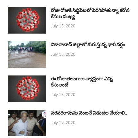
రోజు రోజుకి సిద్దిపేటలో పెరిగిపోతున్నా కరోన
కేసుల సంఖ్య
July 15, 2020
వికారాబాద్ జిల్లాలో కురుస్తున్న భారీ వర్షం
July 15, 2020
ఈ రోజు తెలంగాణ వ్యాప్తంగా ఎన్ని
కేసులంటే
July 15, 2020
వరవరరావును వెంటనే విడుదల చేయాలి..
July 19, 2020