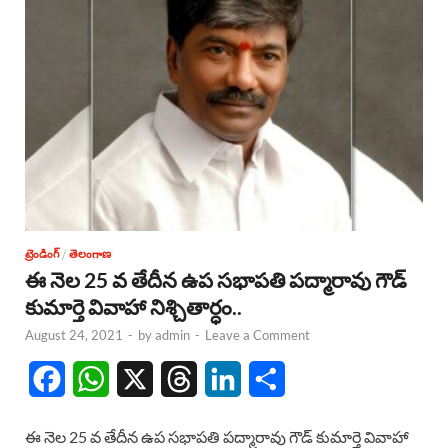
o
p
s
I
k
p
n
ట్రెండింగ్
/
తెలంగాణ
ఈ నెల 25 వ తేదీన ఉప సభాపతి పద్మారావు గౌడ్
కుమార్తె వివాహా నిశ్చితార్ధం..
August 24, 2021
-
by
admin
-
Leave a Comment
F
W
X
T
L
S
a
h
h
i
h
ఈ నెల 25 వ తేదీన ఉప సభాపతి పద్మారావు గౌడ్ కుమార్తె వివాహా