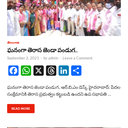
తెలంగాణ
ఘనంగా తెరాస జెండా పండుగ..
September 2, 2021
-
by
admin
-
Leave a Comment
F
W
X
T
L
S
a
h
h
i
h
ఘనంగా తెరాస జెండా పండుగ.. ఆర్.బి.ఎం డెస్క్ హైదరాబాద్: పేదల
c
a
r
n
a
సంక్షేమానికి తెరాస ప్రభుత్వం కట్టుబడి ఉందని ఉప సభాపతి …
e
t
e
k
r
READ MORE
b
s
a
e
e
o
A
d
d