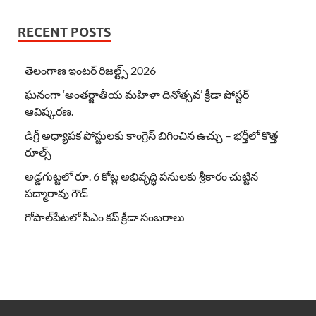
RECENT POSTS
తెలంగాణ ఇంటర్ రిజల్ట్స్ 2026
ఘనంగా ‘అంతర్జాతీయ మహిళా దినోత్సవ’ క్రీడా పోస్టర్
ఆవిష్కరణ.
డిగ్రీ అధ్యాపక పోస్టులకు కాంగ్రెస్ బిగించిన ఉచ్చు – భర్తీలో కొత్త
రూల్స్
అడ్డగుట్టలో రూ. 6 కోట్ల అభివృద్ధి పనులకు శ్రీకారం చుట్టిన
పద్మారావు గౌడ్
గోపాల్‌పేటలో సీఎం కప్ క్రీడా సంబరాలు