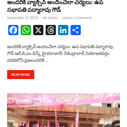
అందరికి వ్యాక్సిన్ అందించేలా చర్యలు: ఉప
సభాపతి పద్మారావు గౌడ్
September 6, 2021
-
by
admin
-
Leave a Comment
F
W
X
T
L
S
a
h
h
i
h
అందరికి వ్యాక్సిన్ అందించేలా చర్యలు: ఉప సభాపతి పద్మారావు
c
a
r
n
a
గౌడ్ ఆర్.బి.ఎం డెస్క్ హైదరాబాద్: సికింద్రాబాద్ నియోజకవర్గం
పరిధిలోని ప్రజలందరికి …
e
t
e
k
r
b
s
a
e
e
READ MORE
o
A
d
d
o
p
s
I
k
p
n