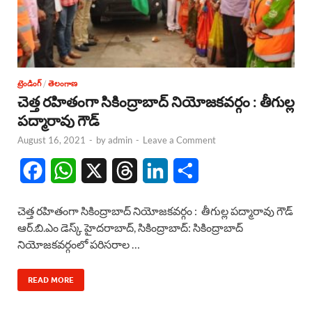
ట్రెండింగ్
/
తెలంగాణ
చెత్త రహితంగా సికింద్రాబాద్ నియోజకవర్గం : తీగుల్ల
పద్మారావు గౌడ్
August 16, 2021
-
by
admin
-
Leave a Comment
F
W
X
T
L
S
a
h
h
i
h
చెత్త రహితంగా సికింద్రాబాద్ నియోజకవర్గం : తీగుల్ల పద్మారావు గౌడ్
c
a
r
n
a
ఆర్.బి.ఎం డెస్క్ హైదరాబాద్, సికింద్రాబాద్: సికింద్రాబాద్
నియోజకవర్గంలో పరిసరాల …
e
t
e
k
r
b
s
a
e
e
READ MORE
o
A
d
d