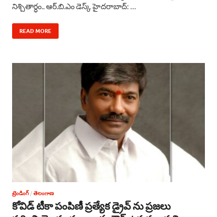
c
a
r
n
a
నిశ్చితార్ధం.. ఆర్.బి.ఎం డెస్క్ హైదరాబాద్: …
e
t
e
k
r
READ MORE
b
s
a
e
e
o
A
d
d
o
p
s
I
k
p
n
ట్రెండింగ్
/
తెలంగాణ
కోవిడ్ టీకా పంపిణీ ప్రత్యేక డ్రైవ్ ను ప్రజలు