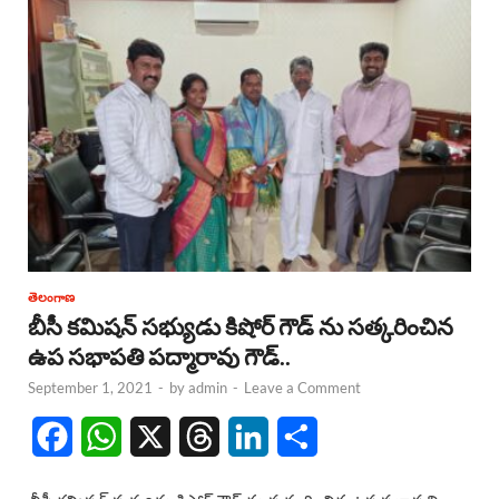
o
p
s
I
k
p
n
తెలంగాణ
బీసీ కమిషన్ సభ్యుడు కిషోర్ గౌడ్ ను సత్కరించిన
ఉప సభాపతి పద్మారావు గౌడ్..
September 1, 2021
-
by
admin
-
Leave a Comment
F
W
X
T
L
S
a
h
h
i
h