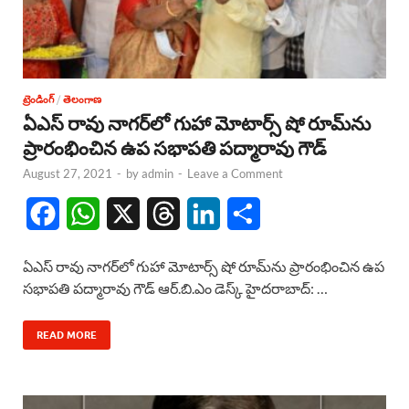
ట్రెండింగ్
/
తెలంగాణ
ఏఎస్ రావు నాగర్‌లో గుహా మోటార్స్ షో రూమ్‌ను
ప్రారంభించిన ఉప సభాపతి పద్మారావు గౌడ్
August 27, 2021
-
by
admin
-
Leave a Comment
F
W
X
T
L
S
a
h
h
i
h
ఏఎస్ రావు నాగర్‌లో గుహా మోటార్స్ షో రూమ్‌ను ప్రారంభించిన ఉప
c
a
r
n
a
సభాపతి పద్మారావు గౌడ్ ఆర్.బి.ఎం డెస్క్ హైదరాబాద్: …
e
t
e
k
r
READ MORE
b
s
a
e
e
o
A
d
d