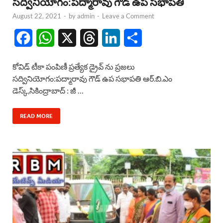
సద్వినియోగం:పద్మారావు గౌడ్ ఉప సభాపతి
August 22, 2021
-
by
admin
-
Leave a Comment
F
W
X
T
L
S
a
h
h
i
h
కోవిడ్ టీకా పంపిణీ ప్రత్యేక డ్రైవ్ ను ప్రజలు
c
a
r
n
a
సద్వినియోగం:పద్మారావు గౌడ్ ఉప సభాపతి ఆర్.బి.ఎం
డెస్క్,సికింద్రాబాద్ : జీ …
e
t
e
k
r
b
s
a
e
e
READ MORE
o
A
d
d
o
p
s
I
k
p
n