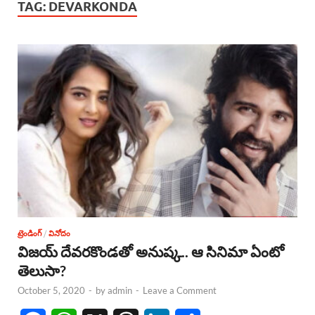
TAG:
DEVARKONDA
ట్రెండింగ్
/
వినోదం
విజయ్ దేవరకొండతో అనుష్క.. ఆ సినిమా ఏంటో
తెలుసా?
October 5, 2020
-
by
admin
-
Leave a Comment