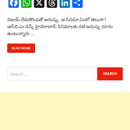
F
W
X
T
L
S
a
h
h
i
h
విజయ్ దేవరకొండతో అనుష్క.. ఆ సినిమా ఏంటో తెలుసా?
c
a
r
n
a
ఆర్.బి.ఎం డెస్క్ హైదరాబాద్: సినిమాలకు నటి అనుష్క దూరం
ఉంటున్నారు …
e
t
e
k
r
b
s
a
e
e
READ MORE
o
A
d
d
o
p
s
I
k
p
n