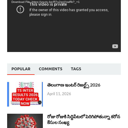
Download File: https://youtu.be/R7o2qoVxwRk?_=1
POPULAR
COMMENTS
TAGS
తెలంగాణ ఇంటర్ రిజల్ట్స్ 2026
April 11, 2026
రోజు రోజుకి సిద్దిపేటలో పెరిగిపోతున్నా కరోన
కేసుల సంఖ్య