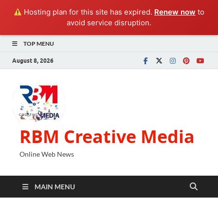
Hosting plan for this site has expired.
Renew now
to
avoid service disruption.
TOP MENU
August 8, 2026
RBM Creative Media
Online Web News
MAIN MENU