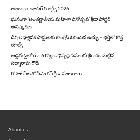
తెలంగాణ ఇంటర్ రిజల్ట్స్ 2026
ఘనంగా ‘అంతర్జాతీయ మహిళా దినోత్సవ’ క్రీడా పోస్టర్
ఆవిష్కరణ.
డిగ్రీ అధ్యాపక పోస్టులకు కాంగ్రెస్ బిగించిన ఉచ్చు – భర్తీలో కొత్త
రూల్స్
అడ్డగుట్టలో రూ. 6 కోట్ల అభివృద్ధి పనులకు శ్రీకారం చుట్టిన
పద్మారావు గౌడ్
గోపాల్‌పేటలో సీఎం కప్ క్రీడా సంబరాలు
About us