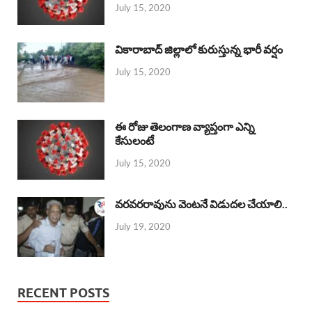
July 15, 2020
వికారాబాద్ జిల్లాలో కురుస్తున్న భారీ వర్షం
July 15, 2020
ఈ రోజు తెలంగాణ వ్యాప్తంగా ఎన్ని
కేసులంటే
July 15, 2020
వరవరరావును వెంటనే విడుదల చేయాలి..
July 19, 2020
RECENT POSTS