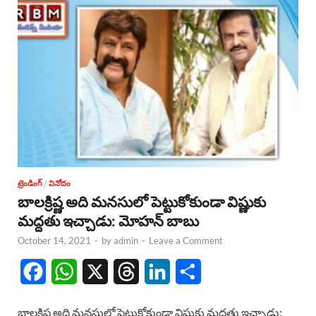
ట్రెండింగ్
/
వినోదం
బాలక్రిష్ణ అది మనసులో పెట్టుకోకుండా విష్ణుకు
మద్దతు ఇచ్చాడు: మోహన్ బాబు
October 14, 2021
-
by
admin
-
Leave a Comment
F
W
X
T
L
S
a
h
h
i
h
బాలక్రిష్ణ అది మనసులో పెట్టుకోకుండా విష్ణుకు మద్దతు ఇచ్చాడు: