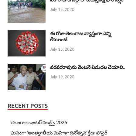
July 15, 2020
ఈ రోజు తెలంగాణ వ్యాప్తంగా ఎన్ని
కేసులంటే
July 15, 2020
వరవరరావును వెంటనే విడుదల చేయాలి..
July 19, 2020
RECENT POSTS
తెలంగాణ ఇంటర్ రిజల్ట్స్ 2026
ఘనంగా ‘అంతర్జాతీయ మహిళా దినోత్సవ’ క్రీడా పోస్టర్