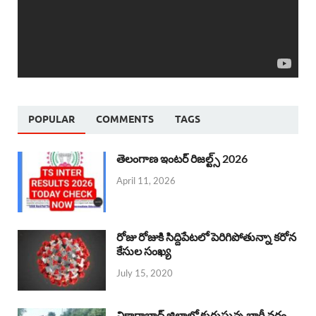
POPULAR
COMMENTS
TAGS
తెలంగాణ ఇంటర్ రిజల్ట్స్ 2026
April 11, 2026
రోజు రోజుకి సిద్దిపేటలో పెరిగిపోతున్నా కరోన
కేసుల సంఖ్య
July 15, 2020
వికారాబాద్ జిల్లాలో కురుస్తున్న భారీ వర్షం