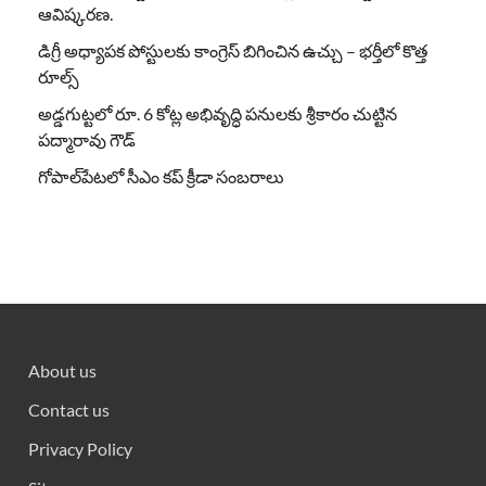
ఆవిష్కరణ.
డిగ్రీ అధ్యాపక పోస్టులకు కాంగ్రెస్ బిగించిన ఉచ్చు – భర్తీలో కొత్త
రూల్స్
అడ్డగుట్టలో రూ. 6 కోట్ల అభివృద్ధి పనులకు శ్రీకారం చుట్టిన
పద్మారావు గౌడ్
గోపాల్‌పేటలో సీఎం కప్ క్రీడా సంబరాలు
About us
Contact us
Privacy Policy