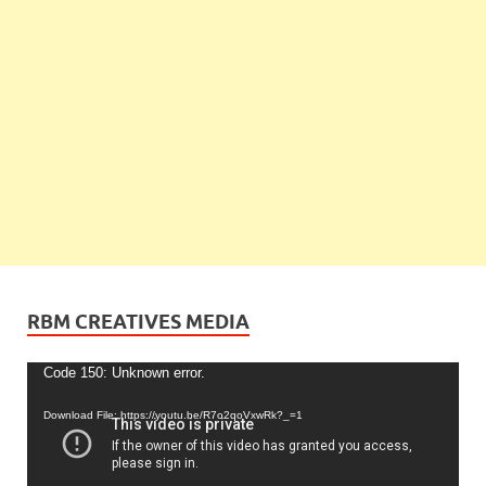
RBM CREATIVES MEDIA
Video
Code 150: Unknown error.
Player
Download File: https://youtu.be/R7o2qoVxwRk?_=1