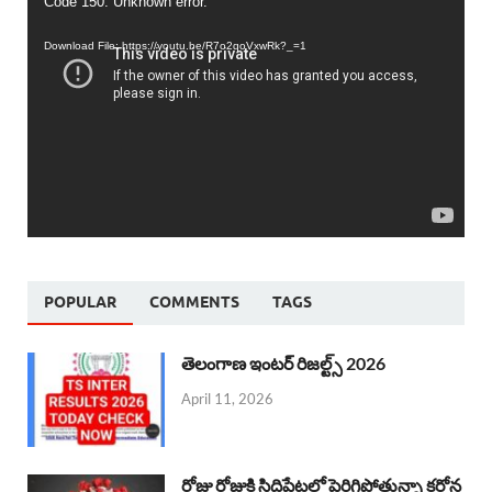
Video
Code 150: Unknown error.
Player
Download File: https://youtu.be/R7o2qoVxwRk?_=1
POPULAR
COMMENTS
TAGS
తెలంగాణ ఇంటర్ రిజల్ట్స్ 2026
April 11, 2026
రోజు రోజుకి సిద్దిపేటలో పెరిగిపోతున్నా కరోన