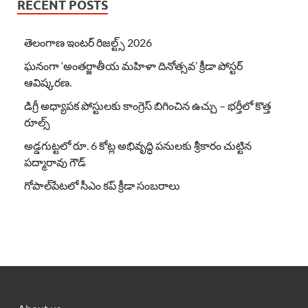
RECENT POSTS
తెలంగాణ ఇంటర్ రిజల్ట్స్ 2026
ఘనంగా ‘అంతర్జాతీయ మహిళా దినోత్సవ’ క్రీడా పోస్టర్
ఆవిష్కరణ.
డిగ్రీ అధ్యాపక పోస్టులకు కాంగ్రెస్ బిగించిన ఉచ్చు – భర్తీలో కొత్త
రూల్స్
అడ్డగుట్టలో రూ. 6 కోట్ల అభివృద్ధి పనులకు శ్రీకారం చుట్టిన
పద్మారావు గౌడ్
గోపాల్‌పేటలో సీఎం కప్ క్రీడా సంబరాలు