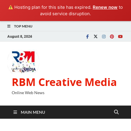
Hosting plan for this site has expired.
Renew now
to
avoid service disruption.
TOP MENU
August 8, 2026
RBM Creative Media
Online Web News
MAIN MENU