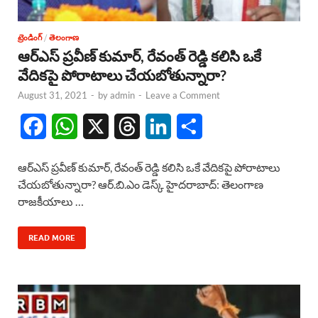
ట్రెండింగ్
/
తెలంగాణ
ఆర్ఎస్ ప్రవీణ్ కుమార్, రేవంత్ రెడ్డి కలిసి ఒకే
వేదికపై పోరాటాలు చేయబోతున్నారా?
August 31, 2021
-
by
admin
-
Leave a Comment
F
W
X
T
L
S
a
h
h
i
h
ఆర్ఎస్ ప్రవీణ్ కుమార్, రేవంత్ రెడ్డి కలిసి ఒకే వేదికపై పోరాటాలు
c
a
r
n
a
చేయబోతున్నారా? ఆర్.బి.ఎం డెస్క్ హైదరాబాద్: తెలంగాణ
రాజకీయాలు …
e
t
e
k
r
b
s
a
e
e
READ MORE
o
A
d
d
o
p
s
I
k
p
n