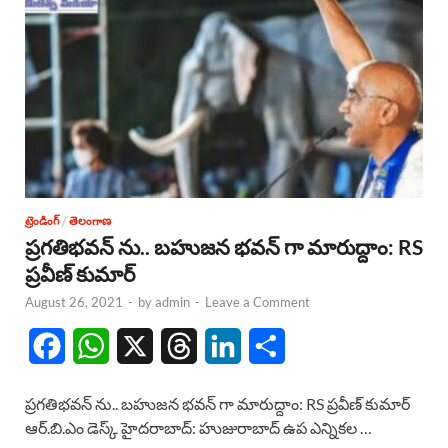
ట్రెండింగ్
/
తెలంగాణ
ప్రగతిభవన్ ను.. బహుజన భవన్ గా మారుద్దాం: RS
ప్రవీణ్ కుమార్
August 26, 2021
-
by
admin
-
Leave a Comment
F
W
X
T
L
S
a
h
h
i
h
ప్రగతిభవన్ ను.. బహుజన భవన్ గా మారుద్దాం: RS ప్రవీణ్ కుమార్
c
a
r
n
a
ఆర్.బి.ఎం డెస్క్ హైదరాబాద్: హుజురాబాద్ ఉప ఎన్నికల …