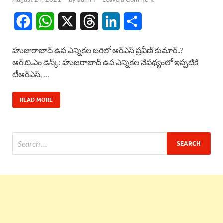
F
W
X
T
L
S
a
h
h
i
h
హుజురాబాద్ ఉప ఎన్నికల బరిలో ఆర్ఎస్ ప్రవీణ్ కుమార్..?
c
a
r
n
a
ఆర్.బి.ఎం డెస్క్: హుజరాబాద్ ఉప ఎన్నికల నేపథ్యంలో ఇప్పటికే
టీఆర్ఎస్, …
e
t
e
k
r
b
s
a
e
e
READ MORE
o
A
d
d
o
p
s
I
k
p
n