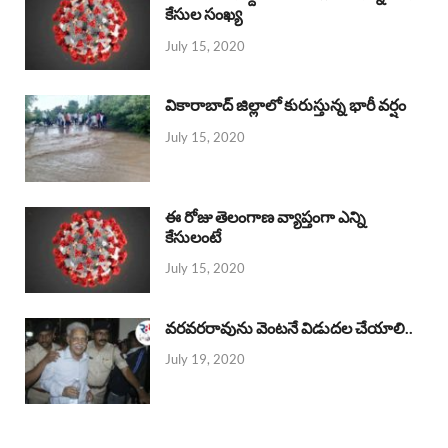
కేసుల సంఖ్య
July 15, 2020
వికారాబాద్ జిల్లాలో కురుస్తున్న భారీ వర్షం
July 15, 2020
ఈ రోజు తెలంగాణ వ్యాప్తంగా ఎన్ని
కేసులంటే
July 15, 2020
వరవరరావును వెంటనే విడుదల చేయాలి..
July 19, 2020