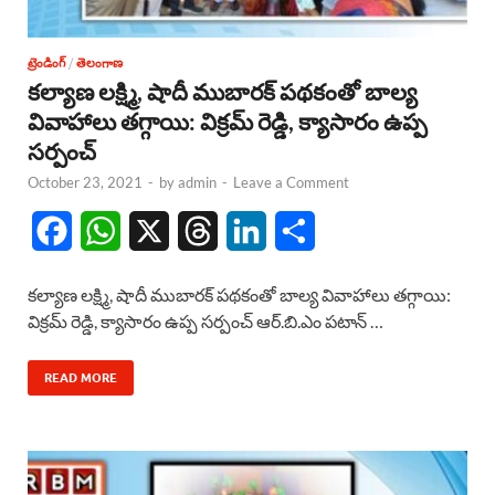
ట్రెండింగ్
/
తెలంగాణ
కల్యాణ లక్ష్మి, షాదీ ముబారక్ పథకంతో బాల్య
వివాహాలు తగ్గాయి: విక్రమ్ రెడ్డి, క్యాసారం ఉప్ప
సర్పంచ్
October 23, 2021
-
by
admin
-
Leave a Comment
F
W
X
T
L
S
a
h
h
i
h
కల్యాణ లక్ష్మి, షాదీ ముబారక్ పథకంతో బాల్య వివాహాలు తగ్గాయి:
c
a
r
n
a
విక్రమ్ రెడ్డి, క్యాసారం ఉప్ప సర్పంచ్ ఆర్.బి.ఎం పటాన్ …
e
t
e
k
r
READ MORE
b
s
a
e
e
o
A
d
d
o
p
s
I