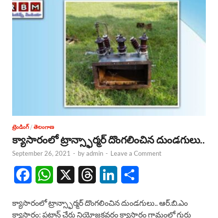
k
p
n
ట్రెండింగ్
/
తెలంగాణ
క్యాసారంలో ట్రాన్స్ఫార్మర్ దొంగలించిన దుండగులు..
September 26, 2021
-
by
admin
-
Leave a Comment
F
W
X
T
L
S
a
h
h
i
h
క్యాసారంలో ట్రాన్స్ఫార్మర్ దొంగలించిన దుండగులు.. ఆర్.బి.ఎం
c
a
r
n
a
క్యాసారం: పటాన్ చేరు నియోజకవర్గం క్యాసారం గ్రామంలో గుర్తు