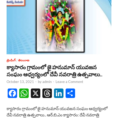
k
p
n
ట్రెండింగ్
/
తెలంగాణ
క్యాసారం గ్రామంలో జై హనుమాన్ యువజన
సంఘం ఆధ్వర్యంలో దేవీ నవరాత్రి ఉత్సవాలు..
October 13, 2021
-
by
admin
-
Leave a Comment
F
W
X
T
L
S
a
h
h
i
h
క్యాసారం గ్రామంలో జై హనుమాన్ యువజన సంఘం ఆధ్వర్యంలో
c
a
r
n
a
దేవీ నవరాత్రి ఉత్సవాలు.. ఆర్.బి.ఎం క్యాసారం: దేవీ నవరాత్రి