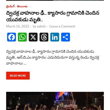
ట్రెండింగ్
/
తెలంగాణ
ద్విచక్ర వాహనాల ఢీ.. క్యాసారం గ్రామానికి చెందిన
యువకుడు మృతి..
March 16, 2022
-
by
admin
-
Leave a Comment
F
W
X
T
L
S
a
h
h
i
h
ద్విచక్ర వాహనాల ఢీ.. క్యాసారం గ్రామానికి చెందిన యువకుడు
c
a
r
n
a
మృతి.. ఆర్.బి.ఎం క్యాసారం: ఎదురెదురుగా వస్తున్న రెండు ద్విచక్ర
వాహనాలు …
e
t
e
k
r
b
s
a
e
e
READ MORE
o
A
d
d
o
p
s
I
k
p
n