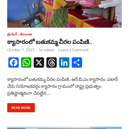
ట్రెండింగ్
/
తెలంగాణ
క్యాసారంలో బతుకమ్మ చీరల పంపిణి..
October 7, 2021
-
by
admin
-
Leave a Comment
F
W
X
T
L
S
a
h
h
i
h
క్యాసారంలో బతుకమ్మ చీరల పంపిణి.. ఆర్.బి.ఎం క్యాసారం: పటాన్
c
a
r
n
a
చేరు నియోజకవర్గం క్యాసారం గ్రామంలో రాష్ట్ర ప్రభుత్వం
ప్రతిష్టాత్మకంగా చేపట్టిన …
e
t
e
k
r
b
s
a
e
e
READ MORE
o
A
d
d
o
p
s
I