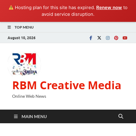
Hosting plan for this site has expired.
Renew now
to
avoid service disruption.
TOP MENU
August 10, 2026
RBM Creative Media
Online Web News
MAIN MENU