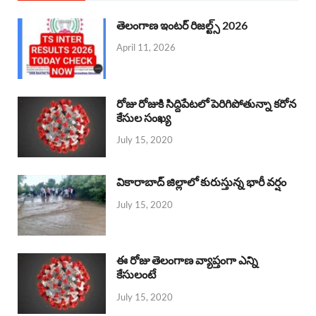
తెలంగాణ ఇంటర్ రిజల్ట్స్ 2026
April 11, 2026
రోజు రోజుకి సిద్దిపేటలో పెరిగిపోతున్నా కరోన
కేసుల సంఖ్య
July 15, 2020
వికారాబాద్ జిల్లాలో కురుస్తున్న భారీ వర్షం
July 15, 2020
ఈ రోజు తెలంగాణ వ్యాప్తంగా ఎన్ని
కేసులంటే
July 15, 2020