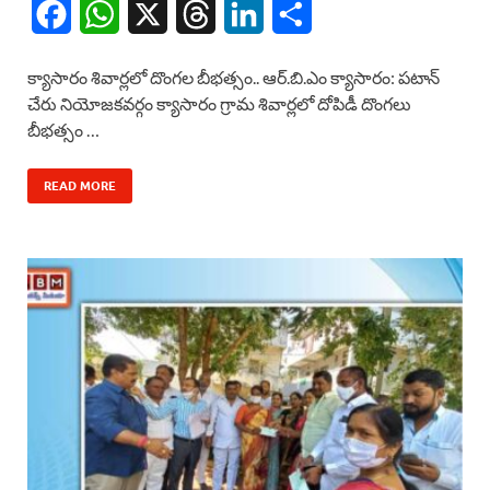
F
W
X
T
L
S
a
h
h
i
h
క్యాసారం శివార్లలో దొంగల బీభత్సం.. ఆర్.బి.ఎం క్యాసారం: పటాన్
c
a
r
n
a
చేరు నియోజకవర్గం క్యాసారం గ్రామ శివార్లలో దోపిడీ దొంగలు
బీభత్సం …
e
t
e
k
r
b
s
a
e
e
READ MORE
o
A
d
d
o
p
s
I
k
p
n