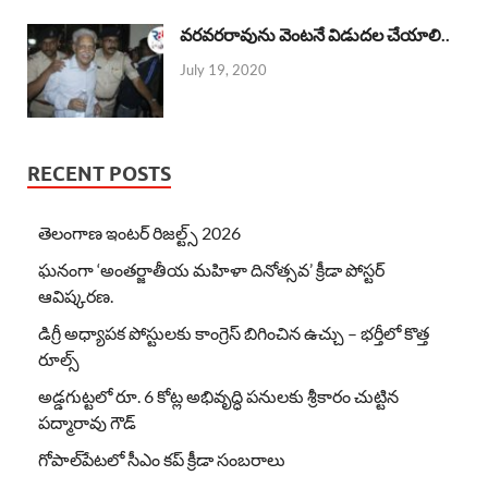
వరవరరావును వెంటనే విడుదల చేయాలి..
July 19, 2020
RECENT POSTS
తెలంగాణ ఇంటర్ రిజల్ట్స్ 2026
ఘనంగా ‘అంతర్జాతీయ మహిళా దినోత్సవ’ క్రీడా పోస్టర్
ఆవిష్కరణ.
డిగ్రీ అధ్యాపక పోస్టులకు కాంగ్రెస్ బిగించిన ఉచ్చు – భర్తీలో కొత్త
రూల్స్
అడ్డగుట్టలో రూ. 6 కోట్ల అభివృద్ధి పనులకు శ్రీకారం చుట్టిన
పద్మారావు గౌడ్
గోపాల్‌పేటలో సీఎం కప్ క్రీడా సంబరాలు