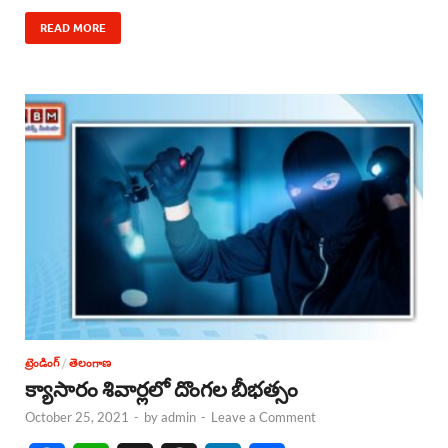
b
s
a
e
e
READ MORE
o
A
d
d
o
p
s
I
k
p
n
ట్రెండింగ్
/
తెలంగాణ
క్యాసారం శివార్లలో దొంగల బీభత్సం
October 25, 2021
-
by
admin
-
Leave a Comment