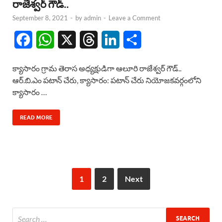
రాజేశ్వర్ గౌడ్..
September 8, 2021
-
by
admin
-
Leave a Comment
F
W
X
T
L
S
a
h
h
i
h
క్యాసారం గ్రామ తెరాస అధ్యక్షుడిగా ఆలూరి రాజేశ్వర్ గౌడ్..
c
a
r
n
a
ఆర్.బి.ఎం పటాన్ చేరు, క్యాసారం: పటాన్ చేరు నియోజకవర్గంలోని
క్యాసారం …
e
t
e
k
r
b
s
a
e
e
READ MORE
o
A
d
d
o
p
s
I
k
p
n
1
2
Next