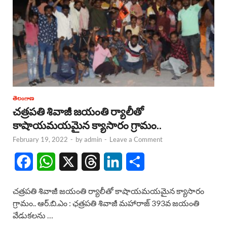
తెలంగాణ
చత్రపతి శివాజీ జయంతి ర్యాలీతో
కాషాయమయమైన క్యాసారం గ్రామం..
February 19, 2022
-
by
admin
-
Leave a Comment
F
W
X
T
L
S
a
h
h
i
h
చత్రపతి శివాజీ జయంతి ర్యాలీతో కాషాయమయమైన క్యాసారం
c
a
r
n
a
గ్రామం.. ఆర్.బి.ఎం : ఛత్రపతి శివాజీ మహారాజ్ 393వ జయంతి
వేడుకలను …
e
t
e
k
r