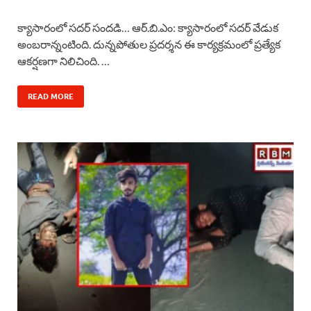
a
h
h
i
h
క్యాసారంలో సదర్‌ సందడి… ఆర్.బి.ఎం: క్యాసారంలో సదర్‌ వేడుక
c
a
r
n
a
అంబరాన్నంటింది. దున్నపోతుల ప్రదర్శన ఈ కార్యక్రమంలో ప్రత్యేక
ఆకర్షణగా నిలిచింది. …
e
t
e
k
r
b
s
a
e
e
READ MORE
o
A
d
d
o
p
s
I
k
p
n