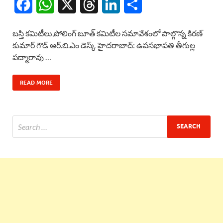
F
W
X
T
L
S
a
h
h
i
h
బస్తి కమిటీలు,పోలింగ్ బూత్ కమిటీల సమావేశంలో పాల్గొన్న కిరణ్
c
a
r
n
a
కుమార్ గౌడ్ ఆర్.బి.ఎం డెస్క్ హైదరాబాద్: ఉపసభాపతి తీగుల్ల
పద్మారావు …
e
t
e
k
r
b
s
a
e
e
READ MORE
o
A
d
d
o
p
s
I
k
p
n