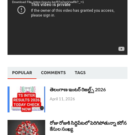
Download File: https://youtu.be/R7o2qoVxwRk?_=1
POPULAR
COMMENTS
TAGS
తెలంగాణ ఇంటర్ రిజల్ట్స్ 2026
April 11, 2026
రోజు రోజుకి సిద్దిపేటలో పెరిగిపోతున్నా కరోన
కేసుల సంఖ్య