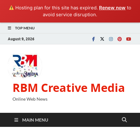
Hosting plan for this site has expired.
Renew now
to
avoid service disruption.
TOP MENU
August 9, 2026
RBM Creative Media
Online Web News
MAIN MENU