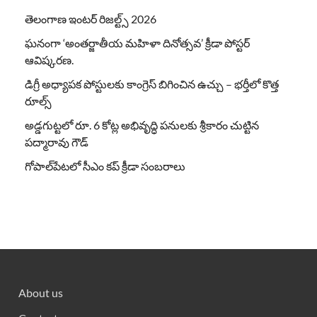
తెలంగాణ ఇంటర్ రిజల్ట్స్ 2026
ఘనంగా ‘అంతర్జాతీయ మహిళా దినోత్సవ’ క్రీడా పోస్టర్
ఆవిష్కరణ.
డిగ్రీ అధ్యాపక పోస్టులకు కాంగ్రెస్ బిగించిన ఉచ్చు – భర్తీలో కొత్త
రూల్స్
అడ్డగుట్టలో రూ. 6 కోట్ల అభివృద్ధి పనులకు శ్రీకారం చుట్టిన
పద్మారావు గౌడ్
గోపాల్‌పేటలో సీఎం కప్ క్రీడా సంబరాలు
About us