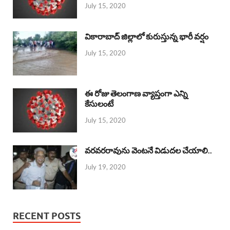
July 15, 2020
వికారాబాద్ జిల్లాలో కురుస్తున్న భారీ వర్షం
July 15, 2020
ఈ రోజు తెలంగాణ వ్యాప్తంగా ఎన్ని
కేసులంటే
July 15, 2020
వరవరరావును వెంటనే విడుదల చేయాలి..
July 19, 2020
RECENT POSTS