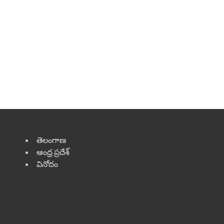
తెలంగాణ
ఆంధ్ర ప్రదేశ్
వినోదం