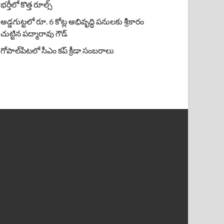
భర్తీలో కొత్త రూల్స్
అడ్డగుట్టలో రూ. 6 కోట్ల అభివృద్ధి పనులకు శ్రీకారం
చుట్టిన పద్మారావు గౌడ్
గోపాల్‌పేటలో సీఎం కప్ క్రీడా సంబరాలు