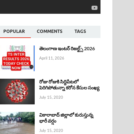
POPULAR
COMMENTS
TAGS
తెలంగాణ ఇంటర్ రిజల్ట్స్ 2026
April 11, 2026
రోజు రోజుకి సిద్దిపేటలో
పెరిగిపోతున్నా కరోన కేసుల సంఖ్య
July 15, 2020
వికారాబాద్ జిల్లాలో కురుస్తున్న
భారీ వర్షం
July 15, 2020