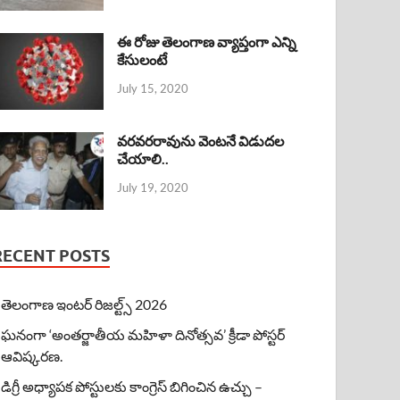
ఈ రోజు తెలంగాణ వ్యాప్తంగా ఎన్ని
కేసులంటే
July 15, 2020
వరవరరావును వెంటనే విడుదల
చేయాలి..
July 19, 2020
RECENT POSTS
తెలంగాణ ఇంటర్ రిజల్ట్స్ 2026
ఘనంగా ‘అంతర్జాతీయ మహిళా దినోత్సవ’ క్రీడా పోస్టర్
ఆవిష్కరణ.
డిగ్రీ అధ్యాపక పోస్టులకు కాంగ్రెస్ బిగించిన ఉచ్చు –