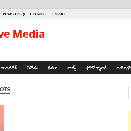
Privacy Policy
Disclaimer
Contact
ve Media
ఆంధ్రప్రదేశ్
వినోదం
క్రీడలు
జాబ్స్
ఫోటో గ్యాలరీ
బయోగ్రఫ
OTS