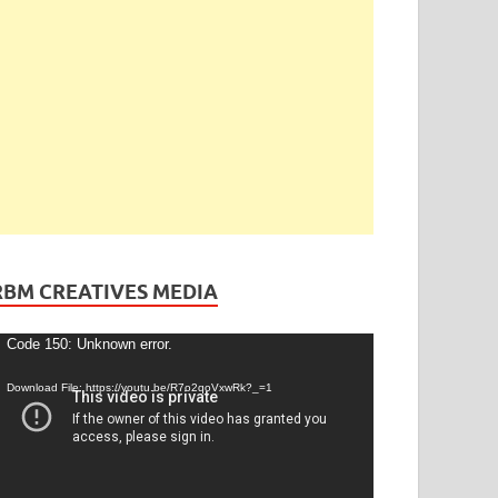
RBM CREATIVES MEDIA
ideo
Code 150: Unknown error.
layer
Download File: https://youtu.be/R7o2qoVxwRk?_=1