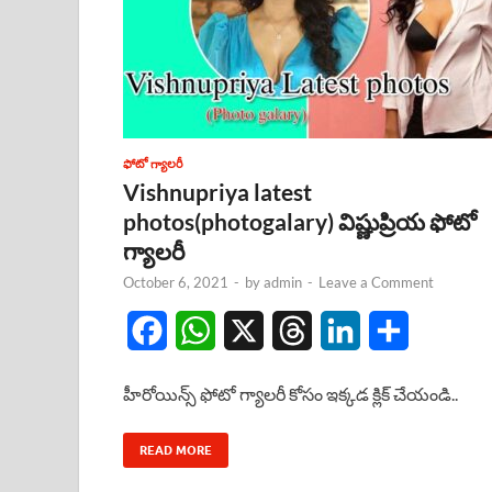
ఫోటో గ్యాలరీ
Vishnupriya latest
photos(photogalary) విష్ణుప్రియ ఫోటో
గ్యాలరీ
October 6, 2021
-
by
admin
-
Leave a Comment
F
W
X
T
L
S
a
h
h
i
h
హీరోయిన్స్ ఫోటో గ్యాలరీ కోసం ఇక్కడ క్లిక్ చేయండి..
c
a
r
n
a
e
t
e
k
r
READ MORE
b
s
a
e
e