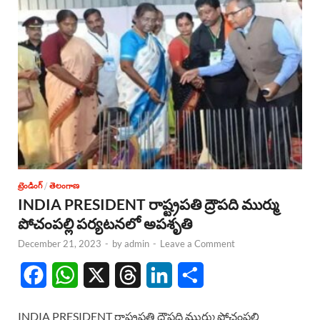
ట్రెండింగ్
/
తెలంగాణ
INDIA PRESIDENT రాష్ట్రపతి ద్రౌపది ముర్ము
పోచంపల్లి పర్యటనలో అపశృతి
December 21, 2023
-
by
admin
-
Leave a Comment
F
W
X
T
L
S
a
h
h
i
h
INDIA PRESIDENT రాష్ట్రపతి ద్రౌపది ముర్ము పోచంపల్లి