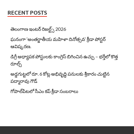
RECENT POSTS
తెలంగాణ ఇంటర్ రిజల్ట్స్ 2026
ఘనంగా ‘అంతర్జాతీయ మహిళా దినోత్సవ’ క్రీడా పోస్టర్
ఆవిష్కరణ.
డిగ్రీ అధ్యాపక పోస్టులకు కాంగ్రెస్ బిగించిన ఉచ్చు – భర్తీలో కొత్త
రూల్స్
అడ్డగుట్టలో రూ. 6 కోట్ల అభివృద్ధి పనులకు శ్రీకారం చుట్టిన
పద్మారావు గౌడ్
గోపాల్‌పేటలో సీఎం కప్ క్రీడా సంబరాలు