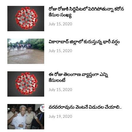
రోజు రోజుకి సిద్దిపేటలో పెరిగిపోతున్నా కరోన
కేసుల సంఖ్య
July 15, 2020
వికారాబాద్ జిల్లాలో కురుస్తున్న భారీ వర్షం
July 15, 2020
ఈ రోజు తెలంగాణ వ్యాప్తంగా ఎన్ని
కేసులంటే
July 15, 2020
వరవరరావును వెంటనే విడుదల చేయాలి..
July 19, 2020