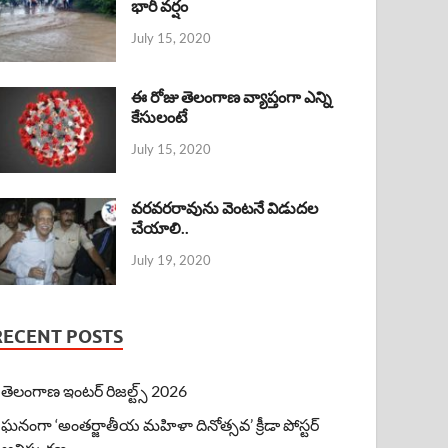
భారీ వర్షం
July 15, 2020
ఈ రోజు తెలంగాణ వ్యాప్తంగా ఎన్ని
కేసులంటే
July 15, 2020
వరవరరావును వెంటనే విడుదల
చేయాలి..
July 19, 2020
RECENT POSTS
తెలంగాణ ఇంటర్ రిజల్ట్స్ 2026
ఘనంగా ‘అంతర్జాతీయ మహిళా దినోత్సవ’ క్రీడా పోస్టర్