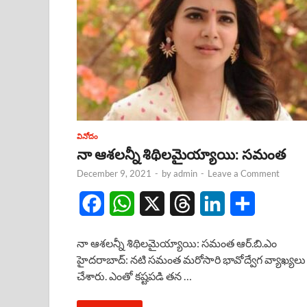
వినోదం
నా ఆశలన్నీ శిథిలమైయ్యాయి: సమంత
December 9, 2021
-
by
admin
-
Leave a Comment
F
W
X
T
L
S
a
h
h
i
h
నా ఆశలన్నీ శిథిలమైయ్యాయి: సమంత ఆర్.బి.ఎం
c
a
r
n
a
హైదరాబాద్: నటి సమంత మరోసారి భావోద్వేగ వ్యాఖ్యలు
చేశారు. ఎంతో కష్టపడి తన …
e
t
e
k
r
b
s
a
e
e