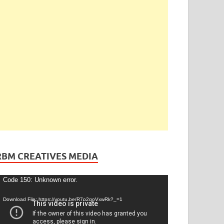
RBM CREATIVES MEDIA
ideo
Code 150: Unknown error.
layer
Download File: https://youtu.be/R7o2qoVxwRk?_=1