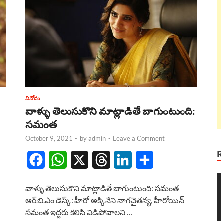
వినోదం
వాళ్ళు తెలుసుకొని మాట్లాడితే బాగుంటుంది:
సమంత
October 9, 2021
-
by
admin
-
Leave a Comment
F
W
X
T
L
S
a
h
h
i
h
V
వాళ్ళు తెలుసుకొని మాట్లాడితే బాగుంటుంది: సమంత
P
c
a
r
n
a
ఆర్.బి.ఎం డెస్క్: హీరో అక్కినేని నాగచైతన్య, హీరోయిన్
సమంత ఇద్దరు కలిసి విడిపోవాలని …
e
t
e
k
r