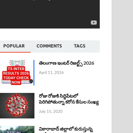
POPULAR
COMMENTS
TAGS
తెలంగాణ ఇంటర్ రిజల్ట్స్ 2026
April 11, 2026
రోజు రోజుకి సిద్దిపేటలో
పెరిగిపోతున్నా కరోన కేసుల సంఖ్య
July 15, 2020
వికారాబాద్ జిల్లాలో కురుస్తున్న