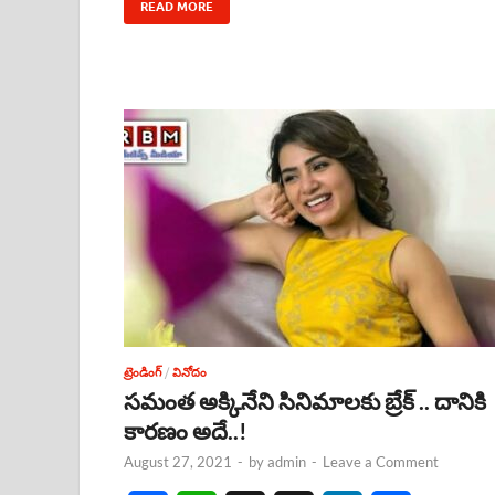
READ MORE
o
A
d
d
o
p
s
I
k
p
n
ట్రెండింగ్
/
వినోదం
సమంత అక్కినేని సినిమాలకు బ్రేక్ .. దానికి
కారణం అదే..!
August 27, 2021
-
by
admin
-
Leave a Comment