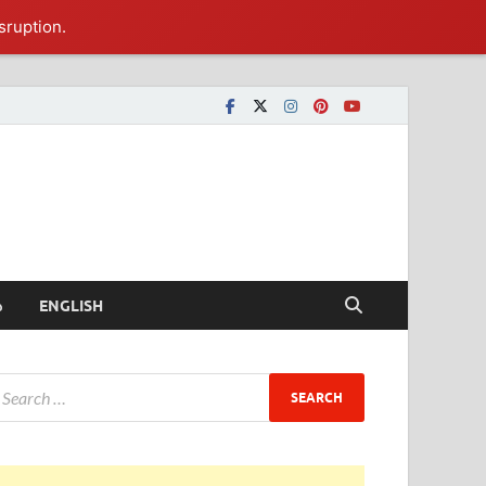
sruption.
ీ
ENGLISH