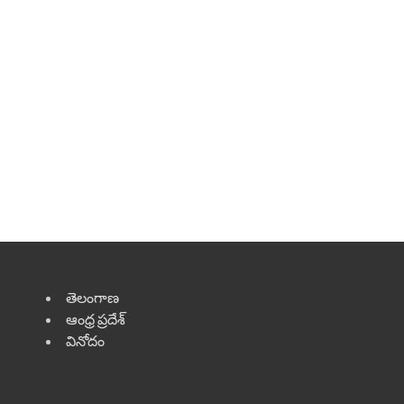
తెలంగాణ
ఆంధ్ర ప్రదేశ్
వినోదం