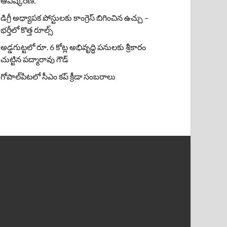
ఆవిష్కరణ.
డిగ్రీ అధ్యాపక పోస్టులకు కాంగ్రెస్ బిగించిన ఉచ్చు –
భర్తీలో కొత్త రూల్స్
అడ్డగుట్టలో రూ. 6 కోట్ల అభివృద్ధి పనులకు శ్రీకారం
చుట్టిన పద్మారావు గౌడ్
గోపాల్‌పేటలో సీఎం కప్ క్రీడా సంబరాలు