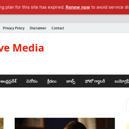
g plan for this site has expired.
Renew now
to avoid service di
Privacy Policy
Disclaimer
Contact
ve Media
ఆంధ్రప్రదేశ్
వినోదం
క్రీడలు
జాబ్స్
ఫోటో గ్యాలరీ
బయోగ్రఫ