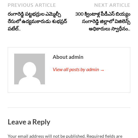
PREVIOUS ARTICLE
NEXT ARTICLE
రంగారెడ్డి పట్టభద్రుల ఎమ్మెల్సీ
300 క్వింటాళ్ల పీడీఎస్ బియ్యం
రేసులో ఉద్యమకారుడు శుభప్రద్
సంగారెడ్డి జిల్లాలో విజిలెన్స్
పటేల్..
అధికారులు స్వాధీనం..
About admin
View all posts by admin →
Leave a Reply
Your email address will not be published.
Required fields are