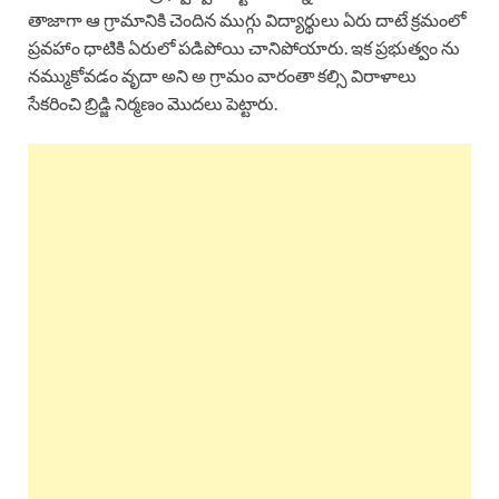
తాజాగా ఆ గ్రామానికి చెందిన ముగ్గు విద్యార్థులు ఏరు దాటే క్రమంలో
ప్రవహాం ధాటికి ఏరులో పడిపోయి చానిపోయారు. ఇక ప్రభుత్వం ను
నమ్ముకోవడం వృదా అని అ గ్రామం వారంతా కల్సి విరాళాలు
సేకరించి బ్రిడ్జి నిర్మణం మొదలు పెట్టారు.