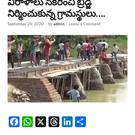
విరాళాలు సేకరించి బ్రిడ్జి
నిర్మించుకున్న గ్రామస్థులు….
September 20, 2020
-
by
admin
-
Leave a Comment
F
W
X
T
L
S
a
h
h
i
h