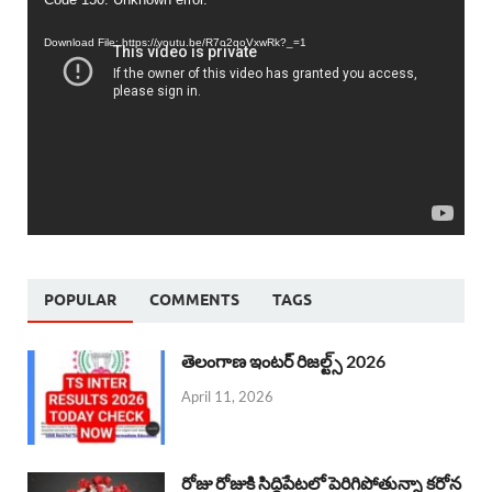
Video
Player
Download File: https://youtu.be/R7o2qoVxwRk?_=1
POPULAR
COMMENTS
TAGS
తెలంగాణ ఇంటర్ రిజల్ట్స్ 2026
April 11, 2026
రోజు రోజుకి సిద్దిపేటలో పెరిగిపోతున్నా కరోన