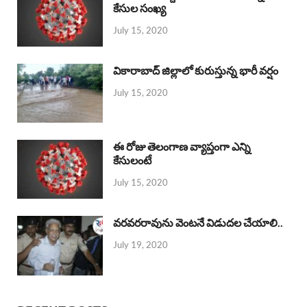
కేసుల సంఖ్య
July 15, 2020
వికారాబాద్ జిల్లాలో కురుస్తున్న భారీ వర్షం
July 15, 2020
ఈ రోజు తెలంగాణ వ్యాప్తంగా ఎన్ని
కేసులంటే
July 15, 2020
వరవరరావును వెంటనే విడుదల చేయాలి..
July 19, 2020