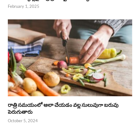
February 1, 2025
రాత్రి సమయంలో ఆలా చేయడం వల్ల సులువుగా బరువు
పెరుగుతారు
October 5, 2024