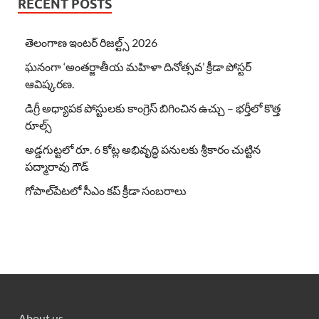
RECENT POSTS
తెలంగాణ ఇంటర్ రిజల్ట్స్ 2026
ఘనంగా ‘అంతర్జాతీయ మహిళా దినోత్సవ’ క్రీడా పోస్టర్
ఆవిష్కరణ.
డిగ్రీ అధ్యాపక పోస్టులకు కాంగ్రెస్ బిగించిన ఉచ్చు – భర్తీలో కొత్త
రూల్స్
అడ్డగుట్టలో రూ. 6 కోట్ల అభివృద్ధి పనులకు శ్రీకారం చుట్టిన
పద్మారావు గౌడ్
గోపాల్‌పేటలో సీఎం కప్ క్రీడా సంబరాలు
About us