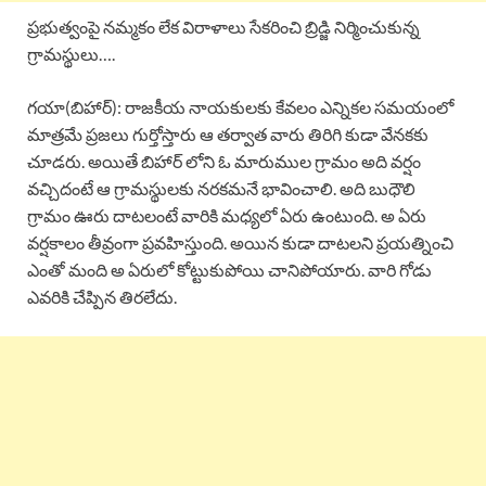
ప్రభుత్వంపై నమ్మకం లేక విరాళాలు సేకరించి బ్రిడ్జి నిర్మించుకున్న
గ్రామస్థులు….
గయా(బిహార్): రాజకీయ నాయకులకు కేవలం ఎన్నికల సమయంలో
మాత్రమే ప్రజలు గుర్తోస్తారు ఆ తర్వాత వారు తిరిగి కుడా వేనకకు
చూడరు. అయితే బిహార్ లోని ఓ మారుముల గ్రామం అది వర్షం
వచ్చిదంటే ఆ గ్రామస్థులకు నరకమనే భావించాలి. అది బుధౌలి
గ్రామం ఊరు దాటలంటే వారికి మధ్యలో ఏరు ఉంటుంది. అ ఏరు
వర్షకాలం తీవ్రంగా ప్రవహిస్తుంది. అయిన కుడా దాటలని ప్రయత్నించి
ఎంతో మంది అ ఏరులో కోట్టుకుపోయి చానిపోయారు. వారి గోడు
ఎవరికి చేప్పిన తిరలేదు.