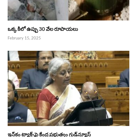
ఒక్క కిలో ఉప్పు 30 వేల రూపాయలు
February 15, 2025
ఇన్‌కం ట్యాక్స్‌పై కేంద్ర ప్రభుత్వం గుడ్‌న్యూస్‌