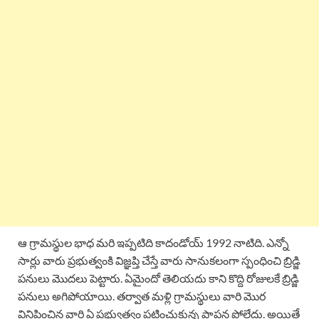
ఆ గ్రామస్థుల భాధ మరి ఇప్పటిది కాదండోయ్ 1992 నాటిది. ఎన్నో
సార్లు వారు ప్రభుత్వంకి విజ్ఞప్తి చేస్తే వారు సానుకలంగా స్పంధించి బ్రిడ్జి
పనులు మొదలు పెట్టారు. ఏమైందో తెలియదు కాని కొద్ది రోజులకే బ్రిడ్జి
పనులు అగిపోయాయి. తర్వాత మళ్లి గ్రామస్థులు వారి మొర
వినిపించిన వారి ఏ ప్రభ్వుత్వం పట్టించుకున్న పాపన పోలేదు. అయితే