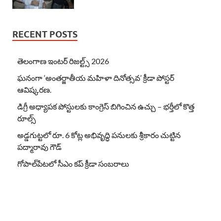
RECENT POSTS
తెలంగాణ ఇంటర్ రిజల్ట్స్ 2026
ఘనంగా ‘అంతర్జాతీయ మహిళా దినోత్సవ’ క్రీడా పోస్టర్
ఆవిష్కరణ.
డిగ్రీ అధ్యాపక పోస్టులకు కాంగ్రెస్ బిగించిన ఉచ్చు – భర్తీలో కొత్త
రూల్స్
అడ్డగుట్టలో రూ. 6 కోట్ల అభివృద్ధి పనులకు శ్రీకారం చుట్టిన
పద్మారావు గౌడ్
గోపాల్‌పేటలో సీఎం కప్ క్రీడా సంబరాలు