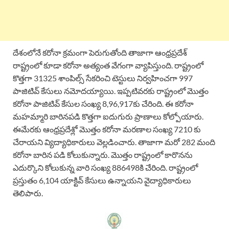
దేశంలోనే కరోనా క్రమంగా పెరుగుతోంది తాజాగా ఆంధ్రప్రదేశ్
రాష్ట్రంలో కూడా కరోనా అత్యంత వేగంగా వ్యాపిస్తుంది. రాష్ట్రంలో
కొత్తగా 31325 శాంపిల్స్ సేకరించి టెస్టులు నిర్వహించగా 997
పాజిటివ్ కేసులు నమోదయ్యాయి. ఇప్పటివరకు రాష్ట్రంలో మొత్తం
కరోనా పాజిటివ్ కేసుల సంఖ్య 8,96,917కు చేరింది. ఈ కరోనా
మహమ్మారి బారినపడి కొత్తగా ఐదుగురు ప్రాణాలు కోల్పోయారు.
ఈమేరకు ఆంధ్రప్రదేశ్లో మొత్తం కరోనా మరణాల సంఖ్య 7210 కు
చేరాయని వ్యిద్యాధికారులు వెల్లడించారు. తాజాగా మరో 282 మంది
కరోనా బారిన పడి కోలుకున్నారు. మొత్తం రాష్ట్రంలో కారొనను
ఎదుర్కొని కోలుకున్న వారి సంఖ్య 886498కి చేరింది. రాష్ట్రంలో
ప్రస్తుతం 6,104 యాక్టివ్ కేసులు ఉన్నాయని వైద్యాధికారులు
తెలిపారు.