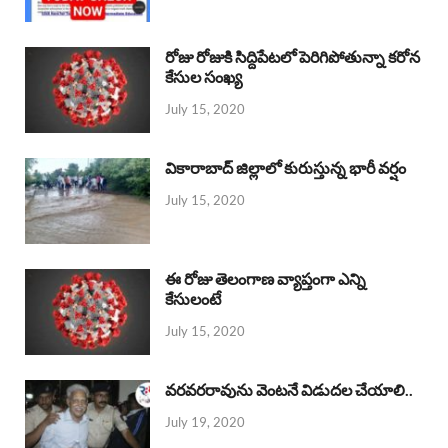
రోజు రోజుకి సిద్దిపేటలో పెరిగిపోతున్నా కరోన
కేసుల సంఖ్య
July 15, 2020
వికారాబాద్ జిల్లాలో కురుస్తున్న భారీ వర్షం
July 15, 2020
ఈ రోజు తెలంగాణ వ్యాప్తంగా ఎన్ని
కేసులంటే
July 15, 2020
వరవరరావును వెంటనే విడుదల చేయాలి..
July 19, 2020