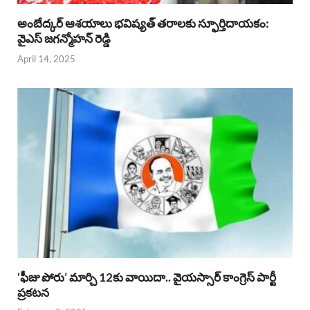
అంబేద్కర్ ఆశయాలు భవిష్యత్ తరాలకు స్ఫూర్తిదాయకం:
వైఎస్ జగన్మోహన్ రెడ్డి
April 14, 2025
‘ఫీజు పోరు’ మార్చి 12కు వాయిదా.. వైయస్సార్‌ కాంగ్రెస్‌ పార్టీ
ప్రకటన