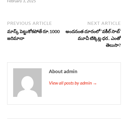
February 3, 2025
PREVIOUS ARTICLE
NEXT ARTICLE
మాస్క్ పెట్టుకోకపోతే రూ.1000
అందనంత దూరంలో ‘వకీల్‌ సాబ్’
జరిమానా
మూవీ టిక్కెట్ల ధర.. ఎంతో
తెలుసా?
About admin
View all posts by admin →