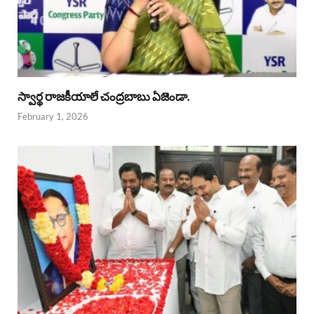
స్వార్థ రాజకీయాలే చంద్రబాబు ఏజెండా.
February 1, 2026