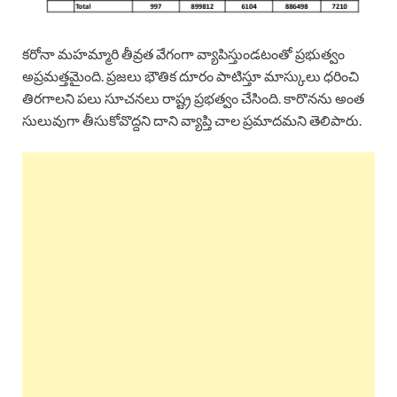
కరోనా మహమ్మారి తీవ్రత వేగంగా వ్యాపిస్తుండటంతో ప్రభుత్వం
అప్రమత్తమైంది. ప్రజలు భౌతిక దూరం పాటిస్తూ మాస్కులు ధరించి
తిరగాలని పలు సూచనలు రాష్ట్ర ప్రభత్వం చేసింది. కారొనను అంత
సులువుగా తీసుకోవొద్దని దాని వ్యాప్తి చాల ప్రమాదమని తెలిపారు.