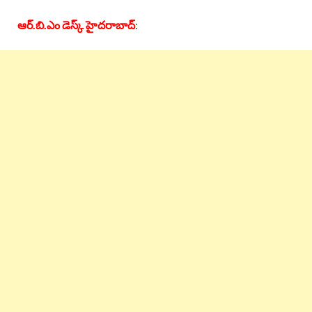
ఆర్.బి.ఎం డెస్క్ హైదరాబాద్
: