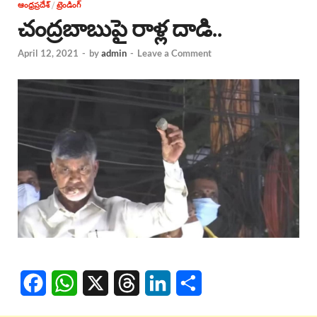
ఆంధ్రప్రదేశ్
/
ట్రెండింగ్
చంద్రబాబుపై రాళ్ల దాడి..
April 12, 2021
-
by
admin
-
Leave a Comment
F
W
X
T
L
S
a
h
h
i
h