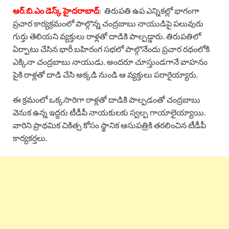
ఆర్.బి.ఎం డెస్క్ హైదరాబాద్
: తిరుపతి ఉప ఎన్నికల్లో భాగంగా
ప్రచార కార్యక్రమంలో పాల్గొన్న చంద్రబాబు నాయుడిపై పలువురు
గుర్తు తెలియని వ్యక్తులు రాళ్లతో దాడికి పాల్పడ్డారు. తిరుపతిలో
ఏర్పాటు చేసిన భారీ బహిరంగ సభలో పాల్గొనేందు ప్రచార రథంలోకి
ఎక్కినా చంద్రబాబు నాయుడు. అందరూ చూస్తుండగానే వాహనం
పైకి రాళ్లతో దాడి చేసి అక్కడి నుండి ఆ వ్యక్తులు పరారైయ్యారు.
ఈ క్రమంలో ఒక్కసారిగా రాళ్లతో దాడికి పాల్పడంతో చంద్రబాబు
వెనుక ఉన్న ఇద్దరు టీడీపీ నాయకులకు స్వల్ప గాయాలైయ్యాయి.
వారిని ప్రాథమిక చికిత్స కోసం స్థానిక ఆసుపత్రికి తరలించిన టీడీపీ
కార్యకర్తలు.