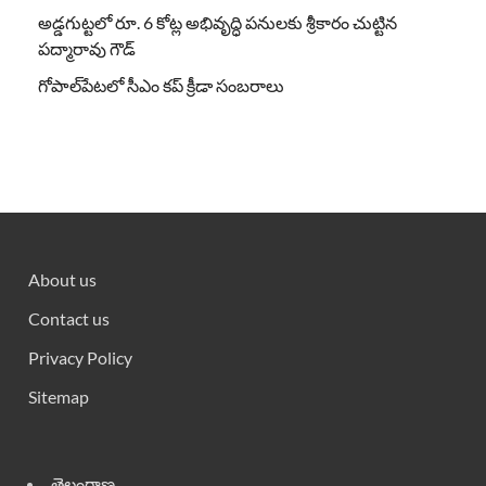
అడ్డగుట్టలో రూ. 6 కోట్ల అభివృద్ధి పనులకు శ్రీకారం చుట్టిన
పద్మారావు గౌడ్
గోపాల్‌పేటలో సీఎం కప్ క్రీడా సంబరాలు
About us
Contact us
Privacy Policy
Sitemap
తెలంగాణ