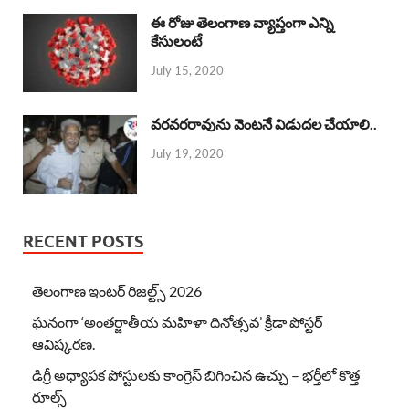
ఈ రోజు తెలంగాణ వ్యాప్తంగా ఎన్ని
కేసులంటే
July 15, 2020
వరవరరావును వెంటనే విడుదల చేయాలి..
July 19, 2020
RECENT POSTS
తెలంగాణ ఇంటర్ రిజల్ట్స్ 2026
ఘనంగా ‘అంతర్జాతీయ మహిళా దినోత్సవ’ క్రీడా పోస్టర్
ఆవిష్కరణ.
డిగ్రీ అధ్యాపక పోస్టులకు కాంగ్రెస్ బిగించిన ఉచ్చు – భర్తీలో కొత్త
రూల్స్