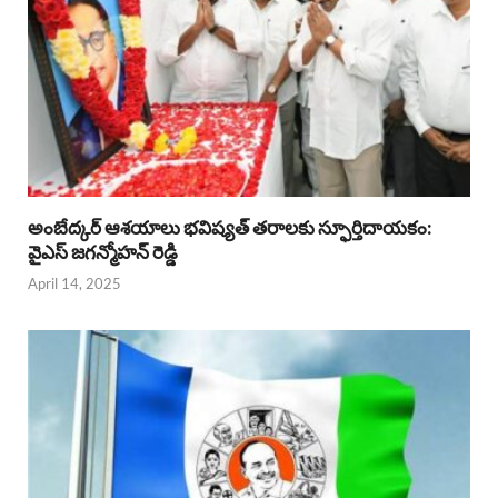
అంబేద్కర్ ఆశయాలు భవిష్యత్ తరాలకు స్ఫూర్తిదాయకం:
వైఎస్ జగన్మోహన్ రెడ్డి
April 14, 2025