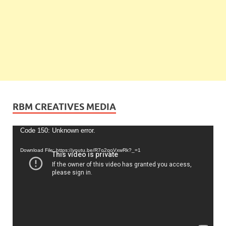
RBM CREATIVES MEDIA
Video
Code 150: Unknown error.
Player
Download File: https://youtu.be/R7o2qoVxwRk?_=1