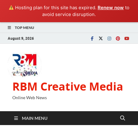
Hosting plan for this site has expired.
Renew now
to
avoid service disruption.
TOP MENU
August 9, 2026
RBM Creative Media
Online Web News
MAIN MENU