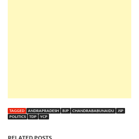
TAGGED
ANDRAPRADESH
BJP
CHANDRABABUNAIDU
JSP
POLITICS
TDP
YCP
RELATED POSTS