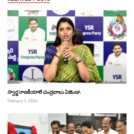
స్వార్థ రాజకీయాలే చంద్రబాబు ఏజెండా.
February 1, 2026