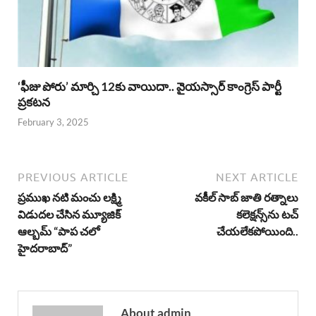
‘ఫీజు పోరు’ మార్చి 12కు వాయిదా.. వైయస్సార్‌ కాంగ్రెస్‌ పార్టీ
ప్రకటన
February 3, 2025
PREVIOUS ARTICLE
NEXT ARTICLE
ప్రముఖ నటి మంచు లక్ష్మి
వకీల్ సాబ్ జాతి రత్నాలు
విడుదల చేసిన మ్యూజిక్
కలెక్షన్స్‌ను టచ్
ఆల్బమ్ “పాప చలో
చేయలేకపోయింది..
హైదరాబాద్”
About admin