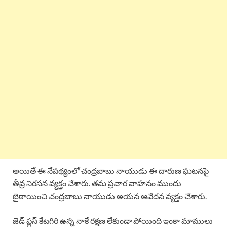
అయితే ఈ నేపథ్యంలో చంద్రబాబు నాయుడు ఈ దారుణ ఘటనపై
తీవ్ర నిరసన వ్యక్తం చేశారు. తమ ప్రచార వాహనం ముందు
బైఠాయించి చంద్రబాబు నాయుడు అయన ఆవేదన వ్యక్తం చేశారు.
జెడ్ ప్లస్ కేటగిరి ఉన్న నాకే రక్షణ లేకుండా పోయింది ఇంకా మాములు