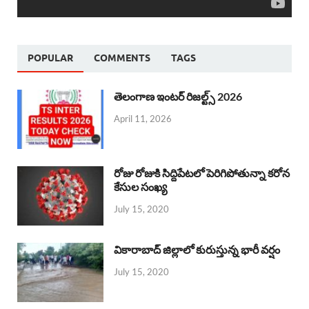
POPULAR
COMMENTS
TAGS
తెలంగాణ ఇంటర్ రిజల్ట్స్ 2026
April 11, 2026
రోజు రోజుకి సిద్దిపేటలో పెరిగిపోతున్నా కరోన
కేసుల సంఖ్య
July 15, 2020
వికారాబాద్ జిల్లాలో కురుస్తున్న భారీ వర్షం
July 15, 2020