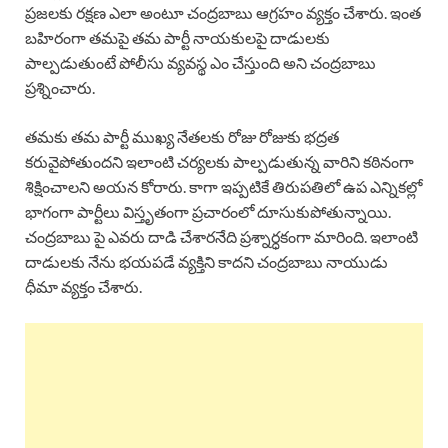
ప్రజలకు రక్షణ ఎలా అంటూ చంద్రబాబు ఆగ్రహం వ్యక్తం చేశారు. ఇంత
బహిరంగా తమపై తమ పార్టీ నాయకులపై దాడులకు
పాల్పడుతుంటే పోలీసు వ్యవస్థ ఎం చేస్తుంది అని చంద్రబాబు
ప్రశ్నించారు.
తమకు తమ పార్టీ ముఖ్య నేతలకు రోజు రోజుకు భద్రత
కరువైపోతుందని ఇలాంటి చర్యలకు పాల్పడుతున్న వారిని కఠినంగా
శిక్షించాలని అయన కోరారు. కాగా ఇప్పటికే తిరుపతిలో ఉప ఎన్నికల్లో
భాగంగా పార్టీలు విస్తృతంగా ప్రచారంలో దూసుకుపోతున్నాయి.
చంద్రబాబు పై ఎవరు దాడి చేశారనేది ప్రశ్నార్ధకంగా మారింది. ఇలాంటి
దాడులకు నేను భయపడే వ్యక్తిని కాదని చంద్రబాబు నాయుడు
ధీమా వ్యక్తం చేశారు.