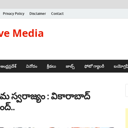
Privacy Policy
Disclaimer
Contact
ve Media
ఆంధ్రప్రదేశ్
వినోదం
క్రీడలు
జాబ్స్
ఫోటో గ్యాలరీ
బయోగ్రఫ
రామ స్వరాజ్యం : వికారాబాద్
ంద్..