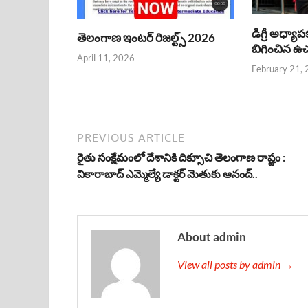
డిగ్రీ అధ్యాప
తెలంగాణ ఇంటర్ రిజల్ట్స్ 2026
బిగించిన ఉచ్చ
April 11, 2026
February 21,
PREVIOUS ARTICLE
రైతు సంక్షేమంలో దేశానికి దిక్సూచి తెలంగాణ రాష్టం :
వికారాబాద్ ఎమ్మెల్యే డాక్టర్ మెతుకు ఆనంద్..
About admin
View all posts by admin →