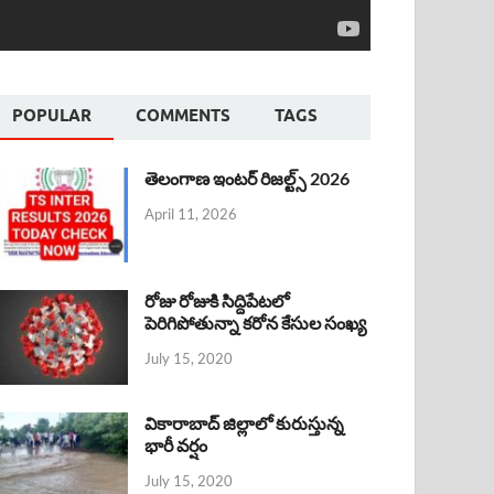
POPULAR
COMMENTS
TAGS
తెలంగాణ ఇంటర్ రిజల్ట్స్ 2026
April 11, 2026
రోజు రోజుకి సిద్దిపేటలో
పెరిగిపోతున్నా కరోన కేసుల సంఖ్య
July 15, 2020
వికారాబాద్ జిల్లాలో కురుస్తున్న
భారీ వర్షం
July 15, 2020