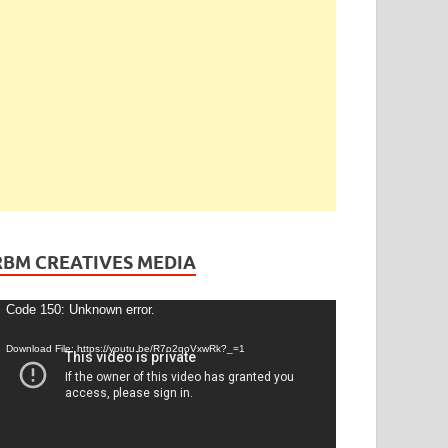
RBM CREATIVES MEDIA
ideo
Code 150: Unknown error.
layer
Download File: https://youtu.be/R7o2qoVxwRk?_=1