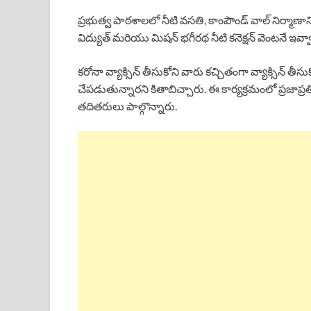
ప్రభుత్వ పాఠశాలలో నీటి వసతి, కాంపౌండ్ వాల్ నిర్మాణానికి
విద్యుత్ మరియు మిషన్ భగీరథ నీటి కనెక్షన్ వెంటనే ఇవ్వ
కరోనా వ్యాక్సిన్ తీసుకోని వారు కచ్చితంగా వ్యాక్సిన్ త
చేపడుతున్నారని కితాబిచ్చారు. ఈ కార్యక్రమంలో ప్రజాప్రత
తదితరులు పాల్గొన్నారు.