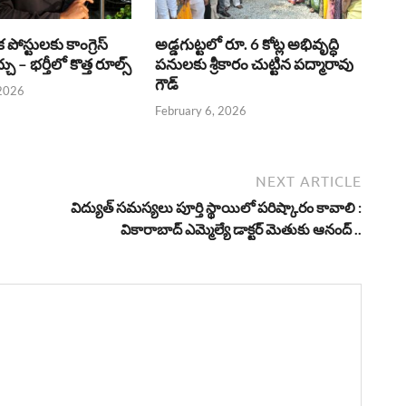
క పోస్టులకు కాంగ్రెస్
అడ్డగుట్టలో రూ. 6 కోట్ల అభివృద్ధి
ు – భర్తీలో కొత్త రూల్స్
పనులకు శ్రీకారం చుట్టిన పద్మారావు
గౌడ్
 2026
February 6, 2026
NEXT ARTICLE
విద్యుత్ సమస్యలు పూర్తి స్థాయిలో పరిష్కారం కావాలి :
వికారాబాద్ ఎమ్మెల్యే డాక్టర్ మెతుకు ఆనంద్ ..