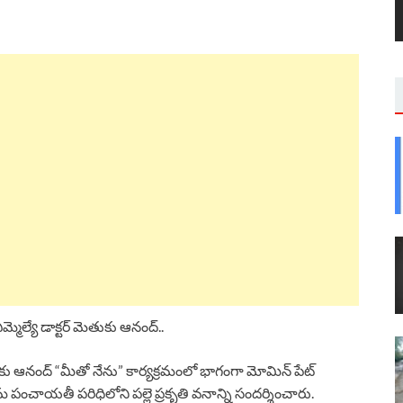
మ్మెల్యే డాక్టర్ మెతుకు ఆనంద్..
ెతుకు ఆనంద్ “మీతో నేను” కార్యక్రమంలో భాగంగా మోమిన్ పేట్
పంచాయతీ పరిధిలోని పల్లె ప్రకృతి వనాన్ని సందర్శించారు.