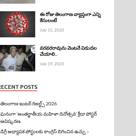
ఈ రోజు తెలంగాణ వ్యాప్తంగా ఎన్ని
కేసులంటే
July 15, 2020
వరవరరావును వెంటనే విడుదల
చేయాలి..
July 19, 2020
RECENT POSTS
తెలంగాణ ఇంటర్ రిజల్ట్స్ 2026
ఘనంగా ‘అంతర్జాతీయ మహిళా దినోత్సవ’ క్రీడా పోస్టర్
ఆవిష్కరణ.
డిగ్రీ అధ్యాపక పోస్టులకు కాంగ్రెస్ బిగించిన ఉచ్చు –