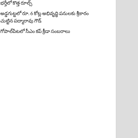
భర్తీలో కొత్త రూల్స్
అడ్డగుట్టలో రూ. 6 కోట్ల అభివృద్ధి పనులకు శ్రీకారం
చుట్టిన పద్మారావు గౌడ్
గోపాల్‌పేటలో సీఎం కప్ క్రీడా సంబరాలు