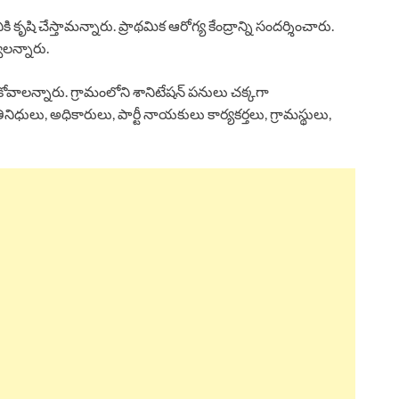
 కృషి చేస్తామన్నారు. ప్రాథమిక ఆరోగ్య కేంద్రాన్ని సందర్శించారు.
ాలన్నారు.
ీసుకోవాలన్నారు. గ్రామంలోని శానిటేషన్ పనులు చక్కగా
ినిధులు, అధికారులు, పార్టీ నాయకులు కార్యకర్తలు, గ్రామస్థులు,