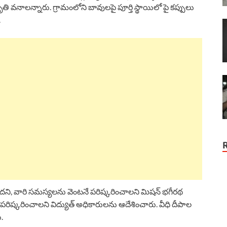
రకృతి వనాలన్నారు. గ్రామంలోని బావులపై పూర్తి స్థాయిలో పై కప్పులు
.
దని, వారి సమస్యలను వెంటనే పరిష్కరించాలని మిషన్ భగీరథ
రిష్కరించాలని విద్యుత్ అధికారులను ఆదేశించారు. వీధి దీపాల
.