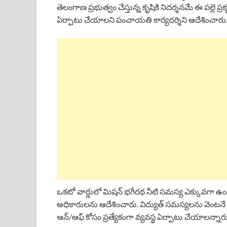
తెలంగాణ ప్రభుత్వం చేస్తున్న కృషికి నిదర్శనమే ఈ పల్లె ప్
ఏర్పాటు చేయాలని పంచాయతి కార్యదర్శిని ఆదేశించారు
ఒకటో వార్డులో మిషన్ భగీరథ నీటి సమస్య ఎక్కువగా ఉం
అధికారులను ఆదేశించారు. విద్యుత్ సమస్యలను వెంటనే ప
ఆన్/ఆఫ్ కోసం ప్రత్యేకంగా వ్యవస్థ ఏర్పాటు చేయాలన్నారు