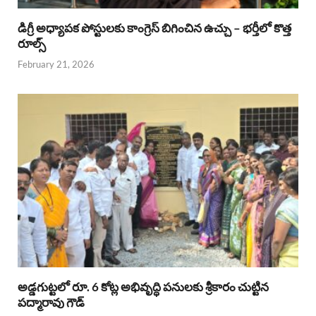
డిగ్రీ అధ్యాపక పోస్టులకు కాంగ్రెస్ బిగించిన ఉచ్చు – భర్తీలో కొత్త
రూల్స్
February 21, 2026
అడ్డగుట్టలో రూ. 6 కోట్ల అభివృద్ధి పనులకు శ్రీకారం చుట్టిన
పద్మారావు గౌడ్