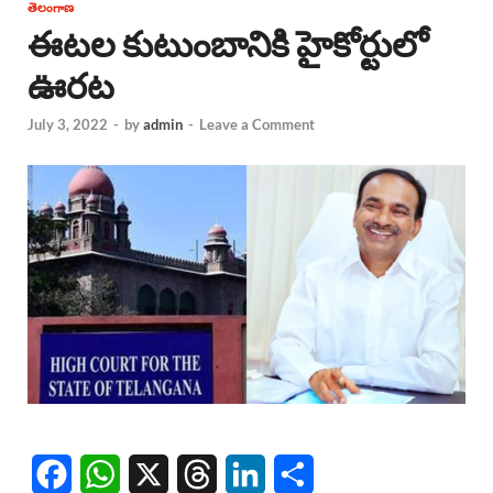
తెలంగాణ
ఈటల కుటుంబానికి హైకోర్టులో
ఊరట
July 3, 2022
-
by
admin
-
Leave a Comment
F
W
X
T
L
S