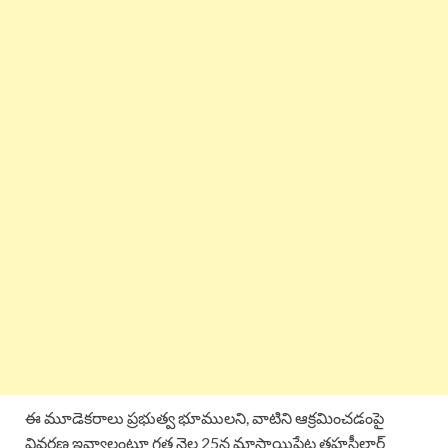
ఈ మూడెకరాలు ప్రభుత్వ భూములని, వాటిని ఆక్రమించడంపై
వివరణ ఇవ్వాలంటూ గత నెల 25న మాసాయిపేట తహసీల్దార్‌