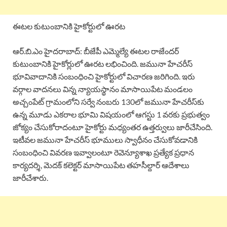
ఈటల కుటుంబానికి హైకోర్టులో ఊరట
ఆర్.బి.ఎం హైదరాబాద్: బీజేపీ ఎమ్మెల్యే ఈటల రాజేందర్
కుటుంబానికి హైకోర్లులో ఊరట లభించింది. జమునా హేచరీస్‌
భూవివాదానికి సంబంధించి హైకోర్టులో విచారణ జరిగింది. ఇరు
వర్గాల వాదనలు విన్న న్యాయస్థానం మాసాయిపేట మండలం
అచ్చంపేట్‌ గ్రామంలోని సర్వే నంబరు 130లో జమునా హేచరీస్‌కు
ఉన్న మూడు ఎకరాల భూమి విషయంలో ఆగస్టు 1 వరకు ప్రభుత్వం
జోక్యం చేసుకోరాదంటూ హైకోర్టు మధ్యంతర ఉత్తర్వులు జారీచేసింది.
ఇటీవల జమునా హేచరీస్‌ భూములు స్వాధీనం చేసుకోవడానికి
సంబంధించి వివరణ ఇవ్వాలంటూ రెవెన్యూశాఖ ప్రత్యేక ప్రధాన
కార్యదర్శి, మెదక్‌ కలెక్టర్‌ మాసాయిపేట తహసీల్దార్‌ ఆదేశాలు
జారీచేశారు.