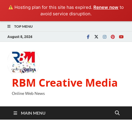
Hosting plan for this site has expired.
Renew now
to
avoid service disruption.
TOP MENU
August 8, 2026
RBM Creative Media
Online Web News
MAIN MENU