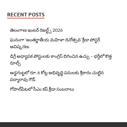
RECENT POSTS
తెలంగాణ ఇంటర్ రిజల్ట్స్ 2026
ఘనంగా ‘అంతర్జాతీయ మహిళా దినోత్సవ’ క్రీడా పోస్టర్
ఆవిష్కరణ.
డిగ్రీ అధ్యాపక పోస్టులకు కాంగ్రెస్ బిగించిన ఉచ్చు – భర్తీలో కొత్త
రూల్స్
అడ్డగుట్టలో రూ. 6 కోట్ల అభివృద్ధి పనులకు శ్రీకారం చుట్టిన
పద్మారావు గౌడ్
గోపాల్‌పేటలో సీఎం కప్ క్రీడా సంబరాలు