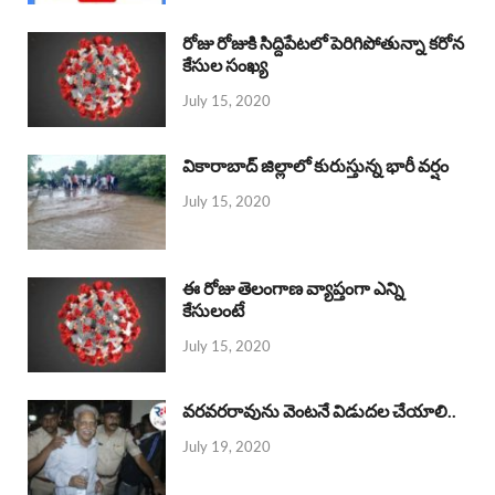
రోజు రోజుకి సిద్దిపేటలో పెరిగిపోతున్నా కరోన
కేసుల సంఖ్య
July 15, 2020
వికారాబాద్ జిల్లాలో కురుస్తున్న భారీ వర్షం
July 15, 2020
ఈ రోజు తెలంగాణ వ్యాప్తంగా ఎన్ని
కేసులంటే
July 15, 2020
వరవరరావును వెంటనే విడుదల చేయాలి..
July 19, 2020