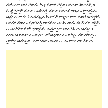
నోటీసులు జారీ చేశారు. దీన్ని సవాల్‌ చేస్తూ జమునా హేచరీస్‌, ఆ
సంస్థ డైరెక్టర్‌ ఈటల నితిన్‌రెడ్డి, ఈటల జమున దాఖలు హైకోర్టును
ఆశ్రయించారు. వీరి తరఫున సీనియర్‌ న్యాయవాది, మాజీ అడ్వొకేట్‌
జనరల్‌ దేశాయి ప్రకాశ్‌రెడ్డి వాదనలు వినిపించారు. ఈ మేరకు జస్టిస్‌
ఎం.సుధీర్‌కుమార్‌ ధర్మాసనం ఉత్తర్వులు జారీచేసింది. ఆగస్టు 1
వరకు ఆ భూముల విషయంలో అధికారులు జోక్యం చేసుకోవద్దని
హైకోర్టు ఆదేశిస్తూ.. విచారణను ఈ నెల 25కు వాయిదా వేసింది.