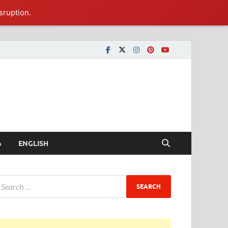
sruption.
ీ
ENGLISH