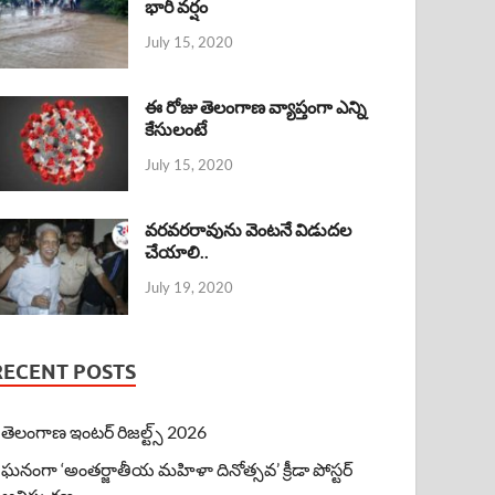
భారీ వర్షం
July 15, 2020
ఈ రోజు తెలంగాణ వ్యాప్తంగా ఎన్ని
కేసులంటే
July 15, 2020
వరవరరావును వెంటనే విడుదల
చేయాలి..
July 19, 2020
RECENT POSTS
తెలంగాణ ఇంటర్ రిజల్ట్స్ 2026
ఘనంగా ‘అంతర్జాతీయ మహిళా దినోత్సవ’ క్రీడా పోస్టర్