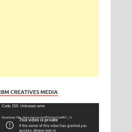
RBM CREATIVES MEDIA
ideo
Code 150: Unknown error.
layer
Download File: https://youtu.be/R7o2qoVxwRk?_=1