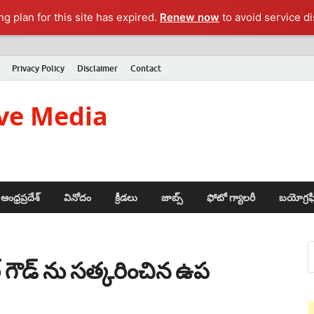
g plan for this site has expired.
Renew now
to avoid service di
Privacy Policy
Disclaimer
Contact
ve Media
ఆంధ్రప్రదేశ్
వినోదం
క్రీడలు
జాబ్స్
ఫోటో గ్యాలరీ
బయోగ్రఫ
్ గౌడ్ ను సత్కరించిన ఉప