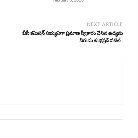
NEXT ARTICLE
బీసీ కమిషన్ సభ్యునిగా ప్రమాణ స్వీకారం చేసిన ఉద్యమ
వీరుడు శుభప్రద్ పటేల్..