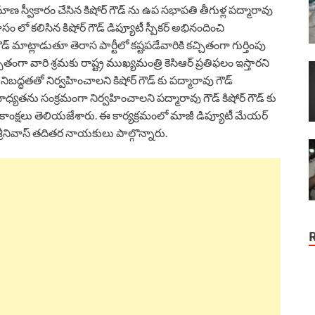
మాణ స్వీకారం చేసిన కిషోర్ గౌడ్ ను ఉప సభాపతి తీగుళ్ల పద్మారావు
ం లో కలిసిన కిషోర్ గౌడ్ డిప్యూటీ స్పీకర్ అభినందించి
ాట్లాడుతూ తెరాస పార్టీలో కష్టపడేవారికి కచ్చితంగా గుర్తింపు
ితంగా వారి శ్రమకు రాష్ట్ర ముఖ్యమంత్రి కెసిఆర్ ప్రతిఫలం ఇస్తారని
 నిబద్ధతతో నిర్వహించాలని కిషోర్ గౌడ్ కు పద్మారావు గౌడ్
్యతను సంక్రమంగా నిర్వహించాలని పద్మారావు గౌడ్ కిషోర్ గౌడ్ కు
భాకాంక్షలు తెలియజేశారు. ఈ కార్యక్రమంలో మాజీ డిప్యూటీ మేయర్
్న శ్రీనివాస్ తదితర నాయకులు పాల్గొన్నారు.