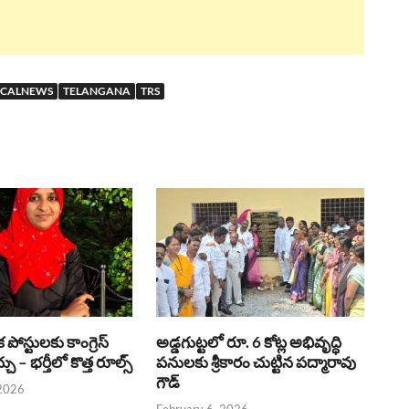
ICALNEWS
TELANGANA
TRS
క పోస్టులకు కాంగ్రెస్
అడ్డగుట్టలో రూ. 6 కోట్ల అభివృద్ధి
ు – భర్తీలో కొత్త రూల్స్
పనులకు శ్రీకారం చుట్టిన పద్మారావు
గౌడ్
 2026
February 6, 2026