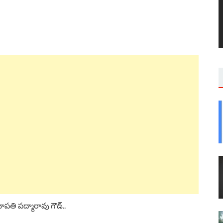
ాపతి పద్మారావు గౌడ్..