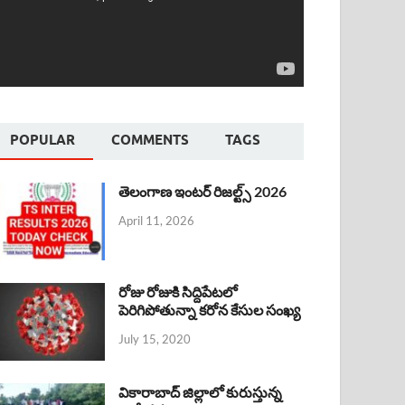
POPULAR
COMMENTS
TAGS
తెలంగాణ ఇంటర్ రిజల్ట్స్ 2026
April 11, 2026
రోజు రోజుకి సిద్దిపేటలో
పెరిగిపోతున్నా కరోన కేసుల సంఖ్య
July 15, 2020
వికారాబాద్ జిల్లాలో కురుస్తున్న