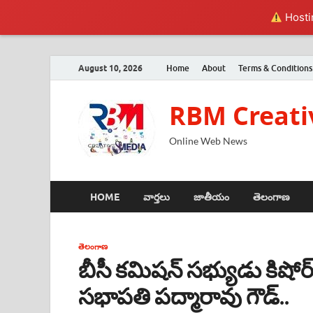
Hostin
August 10, 2026
Home
About
Terms & Conditions
RBM Creati
Online Web News
HOME
వార్తలు
జాతీయం
తెలంగాణ
తెలంగాణ
బీసీ కమిషన్ సభ్యుడు కిషోర
సభాపతి పద్మారావు గౌడ్..