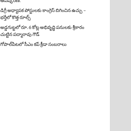
ఆవిష్కరణ.
డిగ్రీ అధ్యాపక పోస్టులకు కాంగ్రెస్ బిగించిన ఉచ్చు –
భర్తీలో కొత్త రూల్స్
అడ్డగుట్టలో రూ. 6 కోట్ల అభివృద్ధి పనులకు శ్రీకారం
చుట్టిన పద్మారావు గౌడ్
గోపాల్‌పేటలో సీఎం కప్ క్రీడా సంబరాలు