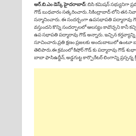
ఆర్.బి.ఎం డెస్క్ హైదరాబాద్:
బిసి కమిషన్ సభ్యునిగా ప్ర
గౌడ్ బుధవారం సత్కరించారు. సికింద్రాబాద్ లోని తన నివాస
సన్మానించారు. ఈ సందర్బంగా ఉపసభాపతి పద్మారావు గౌడ్ మ
వస్తుందని కొన్ని సందర్భాలలో ఆలస్యం కావొచ్చని కానీ కచ్చ
ఉప సభాపతి పద్మారావు గౌడ్ అన్నారు. ఇచ్చిన కర్తవ్యాన్ని
సూచించారు.ప్రతి క్షణం ప్రజలకు అందుబాటులో ఉంటూ బాధ
తెలిపారు.ఈ క్రమంలో కిషోర్ గౌడ్ కు పద్మారావు గౌడ్ శు
బాబా ఫాసిఉద్దీన్, అడ్డగుట్ట కార్పొరేటర్ లింగాన్ని ప్రస్సన