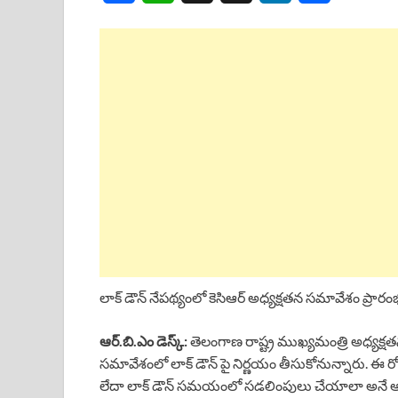
a
h
h
i
h
c
a
r
n
a
e
t
e
k
r
b
s
a
e
e
o
A
d
d
o
p
s
I
k
p
n
లాక్ డౌన్ నేపథ్యంలో కెసిఆర్ అధ్యక్షతన సమావేశం ప్రారం
ఆర్.బి.ఎం డెస్క్:
తెలంగాణ రాష్ట్ర ముఖ్యమంత్రి అధ్యక్షత
సమావేశంలో లాక్ డౌన్ పై నిర్ణయం తీసుకోనున్నారు. ఈ రో
లేదా లాక్ డౌన్ సమయంలో సడలింపులు చేయాలా అనే అంశ