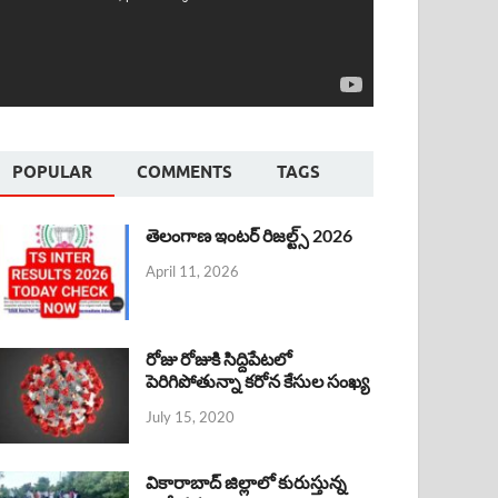
POPULAR
COMMENTS
TAGS
తెలంగాణ ఇంటర్ రిజల్ట్స్ 2026
April 11, 2026
రోజు రోజుకి సిద్దిపేటలో
పెరిగిపోతున్నా కరోన కేసుల సంఖ్య
July 15, 2020
వికారాబాద్ జిల్లాలో కురుస్తున్న