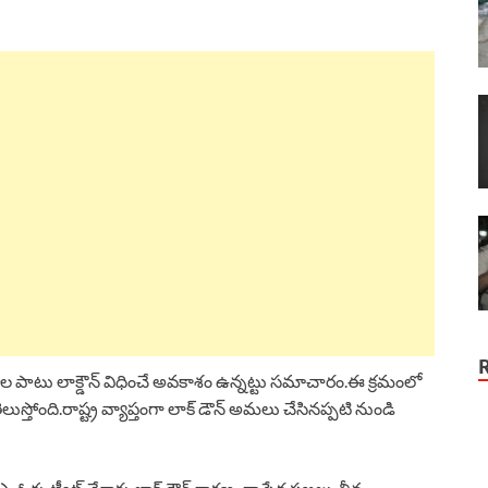
 రోజుల పాటు లాక్డౌన్ విధించే అవకాశం ఉన్నట్టు సమాచారం.ఈ క్రమంలో
్తోంది.రాష్ట్ర వ్యాప్తంగా లాక్ డౌన్ అమలు చేసినప్పటి నుండి