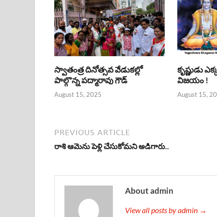
స్వాతంత్ర దినోత్సవ వేడుకల్లో
కృష్ణుడు ఎక
పాల్గొన్న పద్మారావు గౌడ్
విజయం !
August 15, 2025
August 15, 2
PREVIOUS ARTICLE
రాశి ఆమెను పెళ్లి చేసుకోమని అడిగారు..
About admin
View all posts by admin →