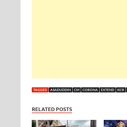
TAGGED
ASADUDDIN
CM
CORONA
EXTEND
KCR
RELATED POSTS