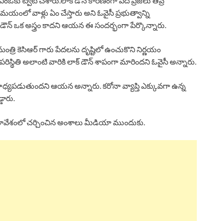
ఓకు ట్వీట్ చేశారు.లాక్ డౌన్ కారణంగా పేద ప్రజలు తీవ్ర
లో వాళ్లు ఏం చేస్తారు అని ఓవైసీ ప్రభుత్వాన్ని
 డౌన్ ఒక అస్త్రం కాదని ఆయన ఈ సందర్భంగా పేర్కొన్నారు.
త్రి కెసిఆర్ గారు పేదలను దృష్టిలో ఉంచుకొని నిర్ణయం
ిస్థితి అలాంటి వారికి లాక్ డౌన్ శాపంగా మారిందని ఓవైసీ అన్నారు.
 సాధ్యపడుతుందని ఆయన అన్నారు. కరోనా వ్యాప్తి ఎక్కువగా ఉన్న
డారు.
నెట్ సమావేశంలో చర్చించిన అంశాలు మీడియా ముందుకు.