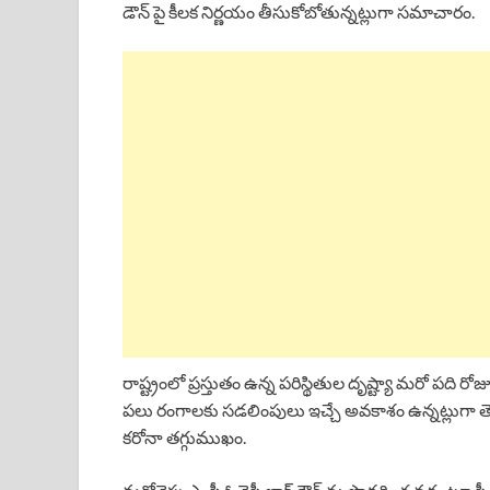
డౌన్ పై కీలక నిర్ణయం తీసుకోబోతున్నట్లుగా సమాచారం.
రాష్ట్రంలో ప్రస్తుతం ఉన్న పరిస్థితుల దృష్ట్యా మరో పది
పలు రంగాలకు సడలింపులు ఇచ్చే అవకాశం ఉన్నట్లుగా తెలుస
కరోనా తగ్గుముఖం.