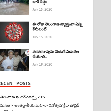
భారీ వర్షం
July 15, 2020
ఈ రోజు తెలంగాణ వ్యాప్తంగా ఎన్ని
కేసులంటే
July 15, 2020
వరవరరావును వెంటనే విడుదల
చేయాలి..
July 19, 2020
RECENT POSTS
తెలంగాణ ఇంటర్ రిజల్ట్స్ 2026
ఘనంగా ‘అంతర్జాతీయ మహిళా దినోత్సవ’ క్రీడా పోస్టర్