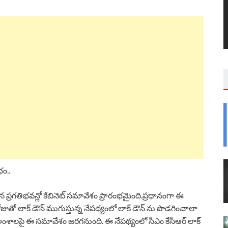
భం..
న ప్రగతిభవన్లో కేబినెట్ సమావేశం ప్రారంభమైంది.ప్రధానంగా ఈ
జుతో లాక్ డౌన్ ముగుస్తున్న నేపథ్యంలో లాక్ డౌన్ ను పొడగించాలా
ాలపై ఈ సమావేశం జరగనుంది. ఈ నేపథ్యంలో సీఎం కేసీఆర్ లాక్