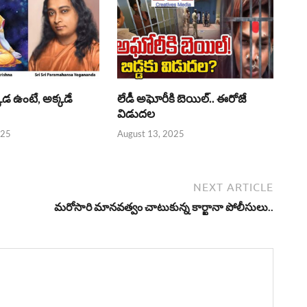
్కడ ఉంటే, అక్కడే
లేడీ అఘోరీకి బెయిల్.. ఈరోజే
విడుదల
025
August 13, 2025
NEXT ARTICLE
మరోసారి మానవత్వం చాటుకున్న కార్ఖానా పోలీసులు..