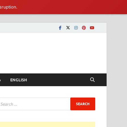
sruption.
ీ
ENGLISH