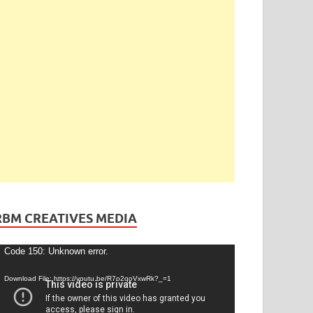
RBM CREATIVES MEDIA
ideo
Code 150: Unknown error.
layer
Download File: https://youtu.be/R7o2qoVxwRk?_=1