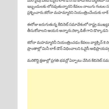
మరోవైపు ఎంపీ ఓవైసీ లాక్ డౌన్ ను పొడగించ వద్దంటూ సీఎం
ఇబ్బందులకు లోనవుతున్నారని కేవలం నాలుగు గంటల సమయం
ప్రశ్నించారు.కరోనా మహమ్మారిని నియంత్రించేందుకు లాక్
ఈరోజు జరుగుతున్న కేబినెట్ సమావేశంలో రాష్ట్ర ముఖ్యమం
తీసుకోవాలని ఆయన అన్నారు.రెక్కాడితే గాని డొక్కాడని పర
కరోనా మహమ్మారినీ నియంత్రించడం కేవలం వ్యాక్సిన్ కె
ప్రాంతాల్లో మినీ లాక్ డౌన్ విధించాలని ఓవైసీ అభిప్రాయపడ్
మరికొద్ది క్షణాల్లో ప్రగతి భవన్లో ఏర్పాటు చేసిన కేబి