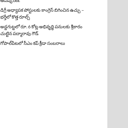
ఆవిష్కరణ.
డిగ్రీ అధ్యాపక పోస్టులకు కాంగ్రెస్ బిగించిన ఉచ్చు –
భర్తీలో కొత్త రూల్స్
అడ్డగుట్టలో రూ. 6 కోట్ల అభివృద్ధి పనులకు శ్రీకారం
చుట్టిన పద్మారావు గౌడ్
గోపాల్‌పేటలో సీఎం కప్ క్రీడా సంబరాలు