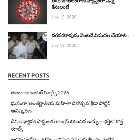
ఈ రోజు తెలంగాణ వ్యాప్తంగా ఎన్ని
కేసులంటే
July 15, 2020
వరవరరావును వెంటనే విడుదల చేయాలి..
July 19, 2020
RECENT POSTS
తెలంగాణ ఇంటర్ రిజల్ట్స్ 2026
ఘనంగా ‘అంతర్జాతీయ మహిళా దినోత్సవ’ క్రీడా పోస్టర్
ఆవిష్కరణ.
డిగ్రీ అధ్యాపక పోస్టులకు కాంగ్రెస్ బిగించిన ఉచ్చు – భర్తీలో కొత్త
రూల్స్
అడ్డగుట్టలో రూ. 6 కోట్ల అభివృద్ధి పనులకు శ్రీకారం చుట్టిన