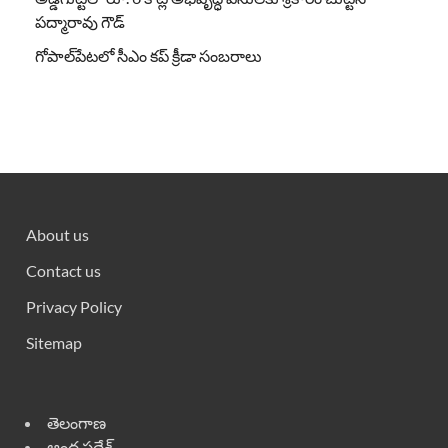
పద్మారావు గౌడ్
గోపాల్‌పేటలో సీఎం కప్ క్రీడా సంబరాలు
About us
Contact us
Privacy Policy
Sitemap
తెలంగాణ
ఆంధ్ర ప్రదేశ్