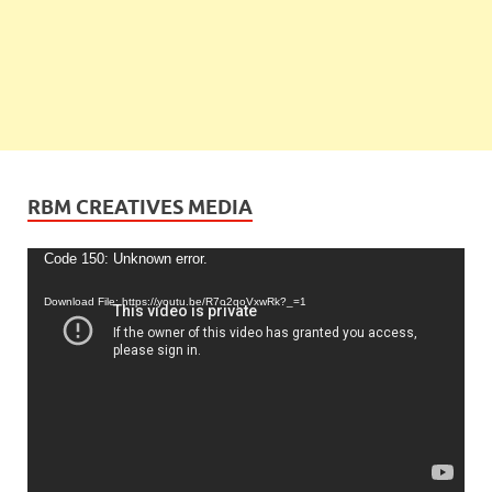
RBM CREATIVES MEDIA
Video
Code 150: Unknown error.
Player
Download File: https://youtu.be/R7o2qoVxwRk?_=1