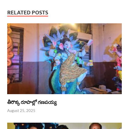
RELATED POSTS
తీరొక్క రూపాల్లో గణపయ్య
August 25, 2025