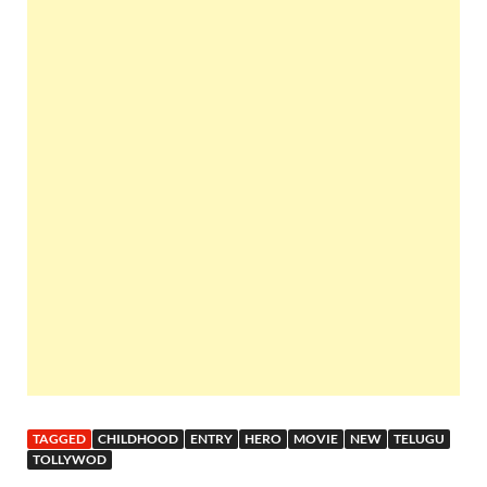
TAGGED
CHILDHOOD
ENTRY
HERO
MOVIE
NEW
TELUGU
TOLLYWOD