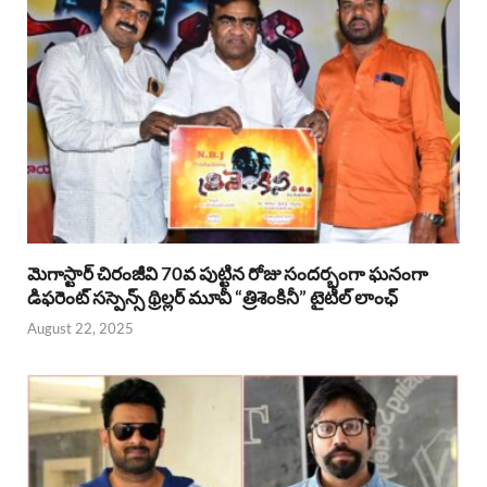
మెగాస్టార్ చిరంజీవి 70వ పుట్టిన రోజు సందర్భంగా ఘనంగా
డిఫరెంట్ సస్పెన్స్ థ్రిల్లర్ మూవీ “త్రిశెంకినీ” టైటిల్ లాంఛ్
August 22, 2025