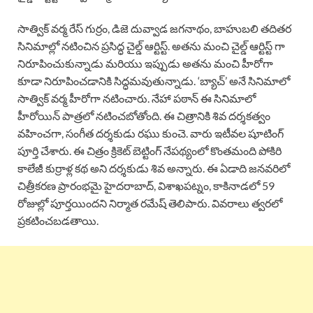
సాత్విక్ వర్మ రేస్ గుర్రం, డిజె దువ్వాడ జగనాథం, బాహుబలి తదితర
సినిమాల్లో నటించిన ప్రసిద్ధ చైల్డ్ ఆర్టిస్ట్. అతను మంచి చైల్డ్ ఆర్టిస్ట్ గా
నిరూపించుకున్నాడు మరియు ఇప్పుడు అతను మంచి హీరోగా
కూడా నిరూపించడానికి సిద్ధమవుతున్నాడు. ‘బ్యాచ్’ అనే సినిమాలో
సాత్విక్ వర్మ హీరోగా నటించారు. నేహా పఠాన్ ఈ సినిమాలో
హీరోయిన్ పాత్రలో నటించబోతోంది. ఈ చిత్రానికి శివ దర్శకత్వం
వహించగా, సంగీత దర్శకుడు రఘు కుంచె. వారు ఇటీవల షూటింగ్
పూర్తి చేశారు. ఈ చిత్రం క్రికెట్ బెట్టింగ్ నేపథ్యంలో కొంతమంది పోకిరి
కాలేజీ కుర్రాళ్ల కథ అని దర్శకుడు శివ అన్నారు. ఈ ఏడాది జనవరిలో
చిత్రీకరణ ప్రారంభమై హైదరాబాద్, విశాఖపట్నం, కాకినాడలో 59
రోజుల్లో పూర్తయిందని నిర్మాత రమేష్ తెలిపారు. వివరాలు త్వరలో
ప్రకటించబడతాయి.