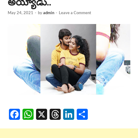
అయ్యాడు..
May 24, 2021
-
by
admin
-
Leave a Comment
F
W
X
T
L
S
a
h
h
i
h
c
a
r
n
a