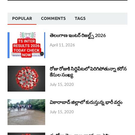
POPULAR
COMMENTS
TAGS
తెలంగాణ ఇంటర్ రిజల్ట్స్ 2026
April 11, 2026
రోజు రోజుకి సిద్దిపేటలో పెరిగిపోతున్నా కరోన
కేసుల సంఖ్య
July 15, 2020
వికారాబాద్ జిల్లాలో కురుస్తున్న భారీ వర్షం
July 15, 2020