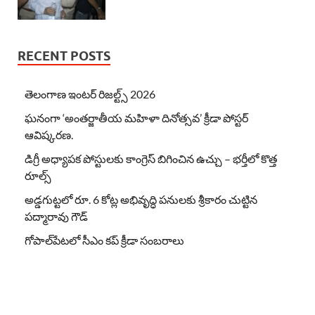
RECENT POSTS
తెలంగాణ ఇంటర్ రిజల్ట్స్ 2026
ఘనంగా ‘అంతర్జాతీయ మహిళా దినోత్సవ’ క్రీడా పోస్టర్
ఆవిష్కరణ.
డిగ్రీ అధ్యాపక పోస్టులకు కాంగ్రెస్ బిగించిన ఉచ్చు – భర్తీలో కొత్త
రూల్స్
అడ్డగుట్టలో రూ. 6 కోట్ల అభివృద్ధి పనులకు శ్రీకారం చుట్టిన
పద్మారావు గౌడ్
గోపాల్‌పేటలో సీఎం కప్ క్రీడా సంబరాలు