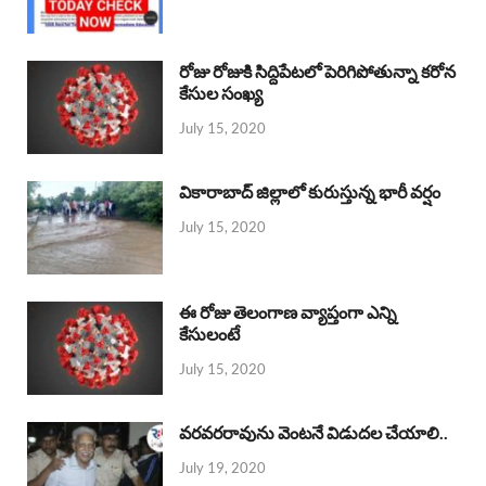
రోజు రోజుకి సిద్దిపేటలో పెరిగిపోతున్నా కరోన
కేసుల సంఖ్య
July 15, 2020
వికారాబాద్ జిల్లాలో కురుస్తున్న భారీ వర్షం
July 15, 2020
ఈ రోజు తెలంగాణ వ్యాప్తంగా ఎన్ని
కేసులంటే
July 15, 2020
వరవరరావును వెంటనే విడుదల చేయాలి..
July 19, 2020