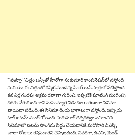
“‘పుష్పా’ ‘చిత్రం బన్నీతో హీరోగా సుకుమార్ కాంబినేషన్‌లో వస్తోంది
మరియు ఈ చిత్రంలో రష్మిక మండన్న హీరోయిన్ పాత్రలో నటిస్తోంది.
కథ ఎర్ర గంధపు అక్రమ రవాణా గురించి. ఇప్పటికే షూటింగ్ ముగింపు
దశకు చేరుకుంది కాని మహమ్మారి విడుదల కారణంగా సినిమా
వాయిదా పడింది. ఈ సినిమా రెండు భాగాలుగా వస్తోంది. ఇప్పుడు
టాక్ ఐటమ్ సాంగ్‌లో ఉంది. సుకుమార్ దర్శకత్వం వహించిన
సినిమాలో ఐటమ్ సాంగ్‌ను సిద్ధం చేయడానికి మరోసారి డీఎస్పీ
చాలా రోజులు కష్టపడ్డారని చెప్పబడింది. చివరగా, డిఎస్పి మైండ్