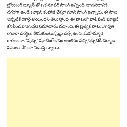
బ్లోయింగ్ ట్యూన్ తో ఒక సూపర్ సాంగ్ ఇచ్చింది. జానపదానికి
దగ్గరగా ఉండే ట్యూన్ కంపోజ్ చేస్తూ మాస్ సాంగ్ ఇచ్చారు. ఈ పాట
ఇప్పటికే రికార్డ్ అయిందని తెలుస్తోంది. ఈ పాటలో బాలీవుడ్ బ్యూటీ
కనిపించబోతోందని సమాచారం వచ్చింది. ఈ ప్రత్యేక పాట, Ur ర్వశి
రౌటెలా చర్యలు తీసుకుంటున్నట్లు చర్చ ఉంది. మహమ్మారి
కారణంగా, “పుష్ప” షూటింగ్ కోసం అంతరం వచ్చినప్పటికీ. నిర్మాణ
పనులు వేగంగా నడుస్తున్నాయి.