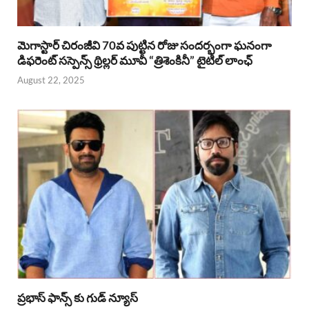
మెగాస్టార్ చిరంజీవి 70వ పుట్టిన రోజు సందర్భంగా ఘనంగా
డిఫరెంట్ సస్పెన్స్ థ్రిల్లర్ మూవీ “త్రిశెంకినీ” టైటిల్ లాంఛ్
August 22, 2025
ప్రభాస్ ఫాన్స్ కు గుడ్ న్యూస్