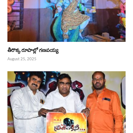
తీరొక్క రూపాల్లో గణపయ్య
August 25, 2025