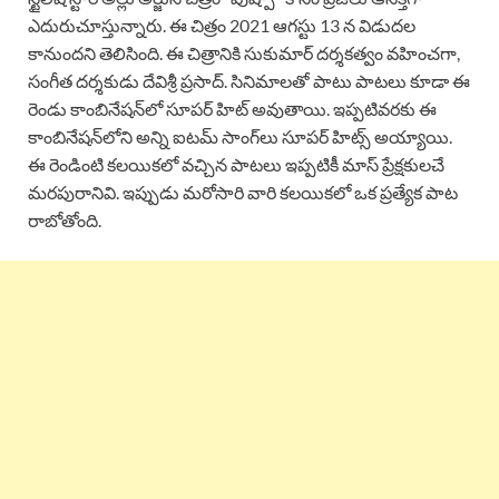
ఎదురుచూస్తున్నారు. ఈ చిత్రం 2021 ఆగస్టు 13 న విడుదల
కానుందని తెలిసింది. ఈ చిత్రానికి సుకుమార్ దర్శకత్వం వహించగా,
సంగీత దర్శకుడు దేవిశ్రీ ప్రసాద్. సినిమాలతో పాటు పాటలు కూడా ఈ
రెండు కాంబినేషన్‌లో సూపర్ హిట్ అవుతాయి. ఇప్పటివరకు ఈ
కాంబినేషన్‌లోని అన్ని ఐటమ్ సాంగ్‌లు సూపర్ హిట్స్ అయ్యాయి.
ఈ రెండింటి కలయికలో వచ్చిన పాటలు ఇప్పటికీ మాస్ ప్రేక్షకులచే
మరపురానివి. ఇప్పుడు మరోసారి వారి కలయికలో ఒక ప్రత్యేక పాట
రాబోతోంది.