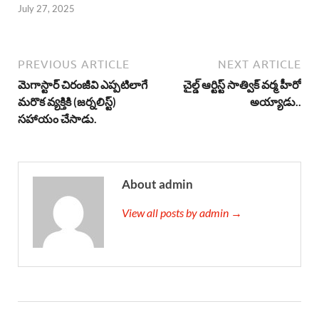
July 27, 2025
PREVIOUS ARTICLE
NEXT ARTICLE
మెగాస్టార్ చిరంజీవి ఎప్పటిలాగే
చైల్డ్ ఆర్టిస్ట్ సాత్విక్ వర్మ హీరో
మరొక వ్యక్తికి (జర్నలిస్ట్)
అయ్యాడు..
సహాయం చేసాడు.
About admin
View all posts by admin →