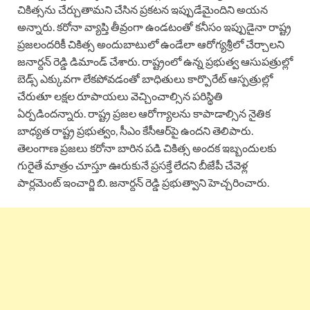
చికిత్సను చేర్చుతామని చేసిన ప్రకటన ఇప్పుడేమైందిని అయన
అన్నారు. కరోనా వ్యాప్తి తీవ్రంగా ఉండటంతో కనీసం ఇప్పుడైనా రాష్ట్ర
ప్రజలందరికీ చికిత్స అందుబాటులో ఉండేలా ఆరోగ్యశ్రీలో చేర్చాలని
జనార్దన్ రెడ్డి డిమాండ్ చేశారు. రాష్ట్రంలో ఉన్న ప్రభుత్వ ఆసుపత్రుల్లో
బెడ్స్ ఎక్కువగా లేకపోవడంతో బాధితులు కార్పొరేట్‌ ఆస్పత్రుల్లో
చేరుతూ లక్షల రూపాయలు వెచ్చించాల్సిన పరిస్థితి
ఏర్పడిందన్నారు. రాష్ట్ర ప్రజల ఆరోగ్యాలను కాపాడాల్సిన నైతిక
బాధ్యత రాష్ట్ర ప్రభుత్వం, సీఎం కేసీఆర్‌పై ఉందని తెలిపారు.
తెలంగాణ ప్రజలు కరోనా బారిన పడి చికిత్స అందక ఇబ్బందులకు
గురైతే మాత్రం చూస్తూ ఊరుకునే ప్రసక్తే లేదని బీజేపీ చేవెళ్ల
పార్లమెంట్ ఇంచార్జి బి. జనార్దన్ రెడ్డి ప్రభుత్వాని హెచ్చరించారు.