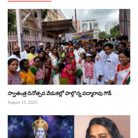
స్వాతంత్ర దినోత్సవ వేడుకల్లో పాల్గొన్న పద్మారావు గౌడ్
August 15, 2025