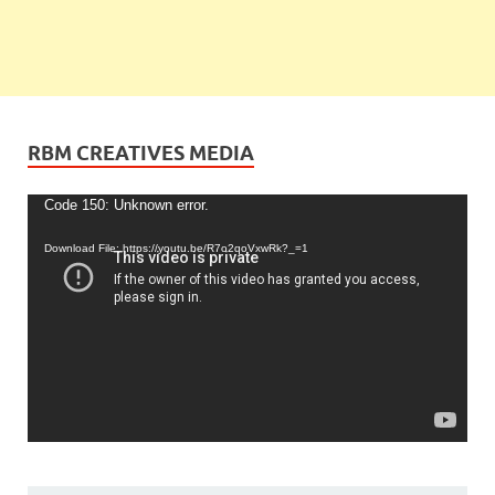
RBM CREATIVES MEDIA
Video
Code 150: Unknown error.
Player
Download File: https://youtu.be/R7o2qoVxwRk?_=1