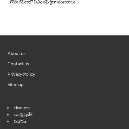
గోపాల్‌పేటలో సీఎం కప్ క్రీడా సంబరాలు
About us
Contact us
Privacy Policy
Sitemap
తెలంగాణ
ఆంధ్ర ప్రదేశ్
వినోదం