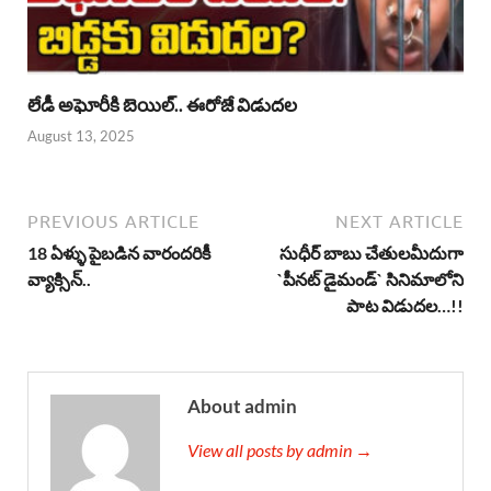
లేడీ అఘోరీకి బెయిల్.. ఈరోజే విడుదల
August 13, 2025
PREVIOUS ARTICLE
NEXT ARTICLE
18 ఏళ్ళు పైబడిన వారందరికీ
సుధీర్ బాబు చేతులమీదుగా
వ్యాక్సిన్..
`పీన‌ట్ డైమండ్` సినిమాలోని
పాట విడుదల…!!
About admin
View all posts by admin →