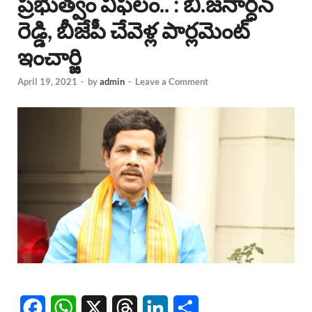
ప్రభుత్వం విఫలం.. : బి.జనార్దన్
రెడ్డి, బీజేపీ చేవెళ్ల పార్లమెంట్
ఇంచార్జి
April 19, 2021
-
by
admin
-
Leave a Comment
F
W
X
T
L
S