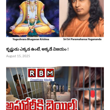
కృష్ణుడు ఎక్కడ ఉంటే, అక్కడే విజయం !
August 15, 2025