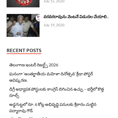
July 15, 2020
వరవరరావును వెంటనే విడుదల చేయాలి..
July 19, 2020
RECENT POSTS
తెలంగాణ ఇంటర్ రిజల్ట్స్ 2026
ఘనంగా ‘అంతర్జాతీయ మహిళా దినోత్సవ’ క్రీడా పోస్టర్
ఆవిష్కరణ.
డిగ్రీ అధ్యాపక పోస్టులకు కాంగ్రెస్ బిగించిన ఉచ్చు – భర్తీలో కొత్త
రూల్స్
అడ్డగుట్టలో రూ. 6 కోట్ల అభివృద్ధి పనులకు శ్రీకారం చుట్టిన
పద్మారావు గౌడ్