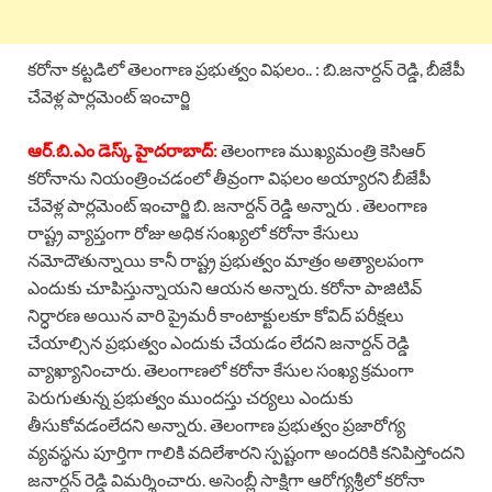
కరోనా కట్టడిలో తెలంగాణ ప్రభుత్వం విఫలం.. : బి.జనార్దన్ రెడ్డి, బీజేపీ
చేవెళ్ల పార్లమెంట్ ఇంచార్జి
ఆర్.బి.ఎం డెస్క్ హైదరాబాద్:
తెలంగాణ ముఖ్యమంత్రి కెసిఆర్
కరోనాను నియంత్రించడంలో తీవ్రంగా విఫలం అయ్యారని బీజేపీ
చేవెళ్ల పార్లమెంట్ ఇంచార్జి బి. జనార్దన్ రెడ్డి అన్నారు . తెలంగాణ
రాష్ట్ర వ్యాప్తంగా రోజు అధిక సంఖ్యలో కరోనా కేసులు
నమోదౌతున్నాయి కానీ రాష్ట్ర ప్రభుత్వం మాత్రం అత్యాలపంగా
ఎందుకు చూపిస్తున్నాయని ఆయన అన్నారు. కరోనా పాజిటివ్‌
నిర్ధారణ అయిన వారి ప్రైమరీ కాంటాక్టులకూ కోవిద్ పరీక్షలు
చేయాల్సిన ప్రభుత్వం ఎందుకు చేయడం లేదని జనార్దన్ రెడ్డి
వ్యాఖ్యానించారు. తెలంగాణలో కరోనా కేసుల సంఖ్య క్రమంగా
పెరుగుతున్న ప్రభుత్వం ముందస్తు చర్యలు ఎందుకు
తీసుకోవడంలేదని అన్నారు. తెలంగాణ ప్రభుత్వం ప్రజారోగ్య
వ్యవస్థను పూర్తిగా గాలికి వదిలేశారని స్పష్టంగా అందరికి కనిపిస్తోందని
జనార్దన్ రెడ్డి విమర్శించారు. అసెంబ్లీ సాక్షిగా ఆరోగ్యశ్రీలో కరోనా