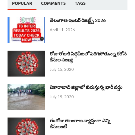
POPULAR
COMMENTS
TAGS
తెలంగాణ ఇంటర్ రిజల్ట్స్ 2026
April 11, 2026
రోజు రోజుకి సిద్దిపేటలో పెరిగిపోతున్నా కరోన
కేసుల సంఖ్య
July 15, 2020
వికారాబాద్ జిల్లాలో కురుస్తున్న భారీ వర్షం
July 15, 2020
ఈ రోజు తెలంగాణ వ్యాప్తంగా ఎన్ని
కేసులంటే