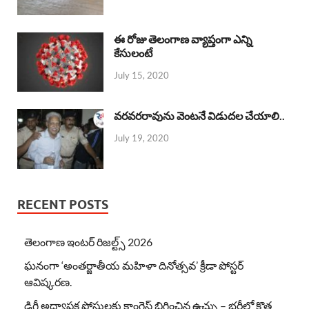
ఈ రోజు తెలంగాణ వ్యాప్తంగా ఎన్ని
కేసులంటే
July 15, 2020
వరవరరావును వెంటనే విడుదల చేయాలి..
July 19, 2020
RECENT POSTS
తెలంగాణ ఇంటర్ రిజల్ట్స్ 2026
ఘనంగా ‘అంతర్జాతీయ మహిళా దినోత్సవ’ క్రీడా పోస్టర్
ఆవిష్కరణ.
డిగ్రీ అధ్యాపక పోస్టులకు కాంగ్రెస్ బిగించిన ఉచ్చు – భర్తీలో కొత్త