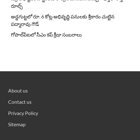
రూల్స్
అడ్డగుట్టలో రూ. 6 కోట్ల అభివృద్ధి పనులకు శ్రీకారం చుట్టిన
పద్మారావు గౌడ్
గోపాల్‌పేటలో సీఎం కప్ క్రీడా సంబరాలు
About us
Contact us
Privacy Policy
Sitemap