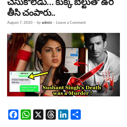
చేసుకోలేడు… కుక్క బెల్టుతో ఉరి
తీసి చంపారు..
August 7, 2020
-
by
admin
-
Leave a Comment
F
W
X
T
L
S
a
h
h
i
h