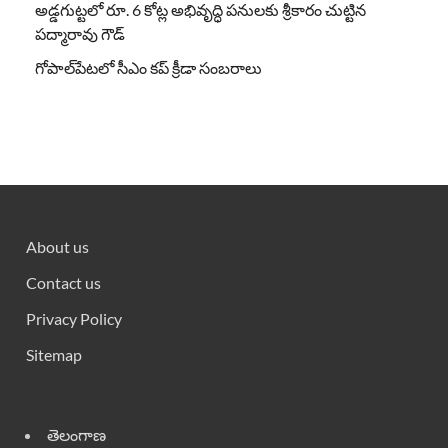
అడ్డగుట్టలో రూ. 6 కోట్ల అభివృద్ధి పనులకు శ్రీకారం చుట్టిన
పద్మారావు గౌడ్
గోపాల్‌పేటలో సీఎం కప్ క్రీడా సంబరాలు
About us
Contact us
Privacy Policy
Sitemap
తెలంగాణ