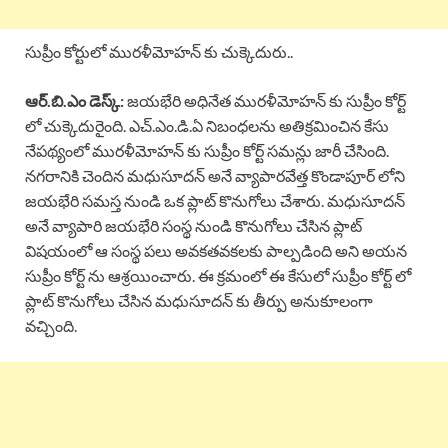
సుప్రీం కోర్టులో మురళీమోహన్ కు చుక్కెదురు..
ఆర్.బి.ఎం డెస్క్:
జయభేరి అధినేత మురళీమోహన్ కు సుప్రీం కోర్ట్
లో చుక్కెదురైంది. ఎచ్.ఎం.డి.ఏ నిబంధలను అతిక్రమించిన కేసు
నేపథ్యంలో మురళీమోహన్ కు సుప్రీం కోర్ట్ సమన్లు జారీ చేసింది.
నగరానికి చెందిన మధుసూదన్ అనే వ్యాపారవేత్త కొండాపూర్ లోని
జయభేరి సమస్త నుండి ఒక ప్లాట్ కొనుగోలు చేశారు. మధుసూదన్
అనే వ్యాపారి జయభేరి సంస్థ నుండి కొనుగోలు చేసిన ప్లాట్
విషయంలో ఆ సంస్థ పలు అవకతవకలకు పాల్పడింది అని అయన
సుప్రీం కోర్ట్ ను ఆశ్రయించారు. ఈ క్రమంలో ఈ కేసులో సుప్రీం కోర్ట్ లో
ప్లాట్ కొనుగోలు చేసిన మధుసూదన్ కు తీర్పు అనుకూలంగా
వచ్చింది.