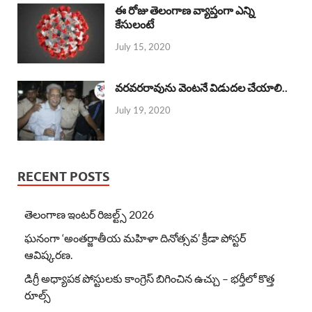
ఈ రోజు తెలంగాణ వ్యాప్తంగా ఎన్ని
కేసులంటే
July 15, 2020
వరవరరావును వెంటనే విడుదల చేయాలి..
July 19, 2020
RECENT POSTS
తెలంగాణ ఇంటర్ రిజల్ట్స్ 2026
ఘనంగా ‘అంతర్జాతీయ మహిళా దినోత్సవ’ క్రీడా పోస్టర్
ఆవిష్కరణ.
డిగ్రీ అధ్యాపక పోస్టులకు కాంగ్రెస్ బిగించిన ఉచ్చు – భర్తీలో కొత్త
రూల్స్