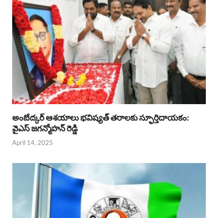
అంబేద్కర్ ఆశయాలు భవిష్యత్ తరాలకు స్ఫూర్తిదాయకం:
వైఎస్ జగన్మోహన్ రెడ్డి
April 14, 2025