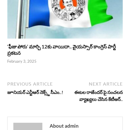
‘ఫీజు పోరు’ మార్చి 12కు వాయిదా.. వైయస్సార్‌ కాంగ్రెస్‌ పార్టీ
ప్రకటన
February 3, 2025
PREVIOUS ARTICLE
NEXT ARTICLE
జూనియర్ ఎన్టీఆర్ నెక్స్ట్ సీఎం..!
ఈటల రాజేందర్ పై సంచలన
వ్యాఖ్యలు చేసిన కేటీఆర్..
About admin