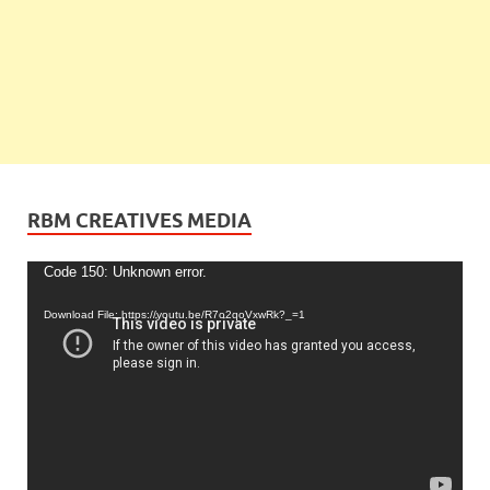
RBM CREATIVES MEDIA
Video
Code 150: Unknown error.
Player
Download File: https://youtu.be/R7o2qoVxwRk?_=1