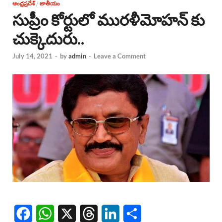
ఆంధ్రప్రదేశ్
/
జాతీయం
సుప్రీం కోర్టులో మురళీమోహన్ కు
చుక్కెదురు..
July 14, 2021
-
by
admin
-
Leave a Comment
F
W
X
T
L
S