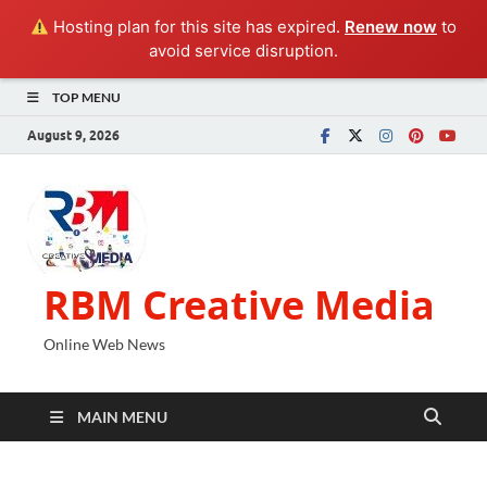
Hosting plan for this site has expired.
Renew now
to
avoid service disruption.
TOP MENU
August 9, 2026
RBM Creative Media
Online Web News
MAIN MENU