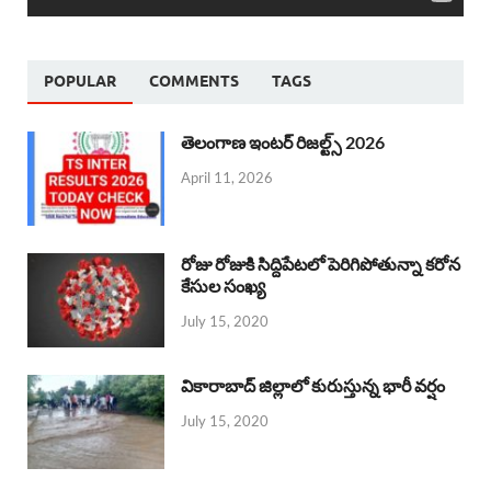
POPULAR
COMMENTS
TAGS
తెలంగాణ ఇంటర్ రిజల్ట్స్ 2026
April 11, 2026
రోజు రోజుకి సిద్దిపేటలో పెరిగిపోతున్నా కరోన
కేసుల సంఖ్య
July 15, 2020
వికారాబాద్ జిల్లాలో కురుస్తున్న భారీ వర్షం
July 15, 2020