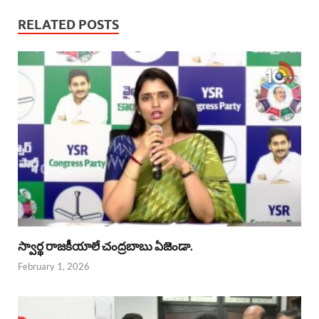
RELATED POSTS
స్వార్థ రాజకీయాలే చంద్రబాబు ఏజెండా.
February 1, 2026