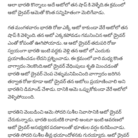
ఆలా భారతి కొన్నాలు అదే ఆటోలో తన షాప్ కి వెళ్ళేది.ఈ క్రమంలో
ఆటో డ్రైవర్ ఆమెతో కొంత సన్నిహితంగా మెలిగేవాడు.
గత మంగళవారం భారతి రోజు ఎక్కే ఆటో కాకుండా వేరే ఆటోలో తన
షాప్ కి వెళ్ళింది. తన ఆటో ఎక్కకపోవడం గమనించిన ఆటో డ్రైవర్
ఎంతో కోపంతో ఊగిపోయాడు. ఆ ఆటో డ్రైవర్ తదుపరి రోజు
స్వయంగా భారతి ఇంటి వద్దకు వెళ్లి తన ఆటో లో ఎందుకు
ప్రయాణించడం లేదని ప్రశ్నించాడు. ఈ క్రమంలో వారి మధ్య కొంత
వాగ్వాదం నెలకొంది.ఆటో డ్రైవర్ వేధింపులు శృతి మించడంతో
భారతి ఆటో డ్రైవర్ చెంప చెళ్ళుమనిపించింది వాగ్వాదం జరిగిన
తర్వాత రోజు కూడా ఆటో డ్రైవర్ తన ఆటోలు ప్రయాణించాలి అని
భారతిని డిమాండ్ చేశాడు. దానికి ఆమె ఒప్పుకోకుండా వేరే ఆటోలో
వెళ్ళిపోయింది.
భారతిని వెంబడించి ఆమె సోదరి సుశీల నివాసానికి ఆటో డ్రైవర్
చేరుకున్నాడు. భారతి బయటికి రావాలి అంటూ ఇంటి ఆవరణలో
ఆటో డ్రైవర్ అసభ్యకర పదజాలంతో భూతుల వర్షం కురిపించాడు.
భారతి సోదరి సుశీల తీవ్ర భయాందోళనకు గురయ్యారు. ఆటో డ్రైవర్