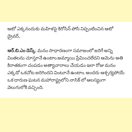
ఆటో ఎక్కనందుకు మహిళపై కిరోసిన్ పోసి నిప్పంటించిన ఆటో
డ్రైవర్..
ఆర్.బి.ఎం డెస్క్
: మనం సాధారణంగా సమాజంలో జరిగే అన్ని
వింతలను చూస్తూనే ఉంటాం.అమ్మాయి ప్రేమించలేదని ఆమెను అతి
కిరాతకంగా చంపడం అత్యాచారాలు చేయడం ఇలా రోజు మనం
ఎక్కడో ఒకచోట జరిగిందని వింటూనే ఉంటాం. అందరు ఆశ్చర్యపోయే
ఒక దారుణ ఘటన మహారాష్ట్రలోని నాసిక్ లో ఆలస్యంగా
వెలుగులోకి వచ్చింది.