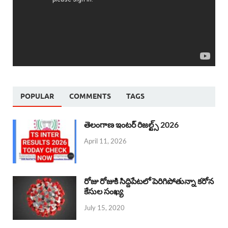
POPULAR
COMMENTS
TAGS
తెలంగాణ ఇంటర్ రిజల్ట్స్ 2026
April 11, 2026
రోజు రోజుకి సిద్దిపేటలో పెరిగిపోతున్నా కరోన
కేసుల సంఖ్య
July 15, 2020