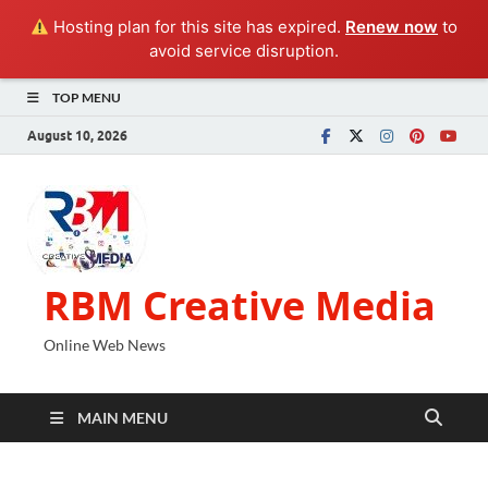
Hosting plan for this site has expired.
Renew now
to
avoid service disruption.
TOP MENU
August 10, 2026
RBM Creative Media
Online Web News
MAIN MENU