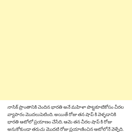
నాసిక్ ప్రాంతానికి చెందిన భారతి అనే మహిళా పొట్టకూటికోసం చీరల
వ్యాపారం మొదలుపెటింది. అయితే రోజు తన షాప్ కి వెళ్ళడానికి
భారతి ఆటోలో ప్రయాణం చేసేది. ఆమె తన చీరల షాప్ కి రోజు
అనుకోకుండా తరుచు మొదటి రోజు ప్రయాణించిన ఆటోలోనే వెళ్ళేది.