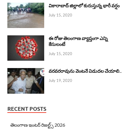
వికారాబాద్ జిల్లాలో కురుస్తున్న భారీ వర్షం
July 15, 2020
ఈ రోజు తెలంగాణ వ్యాప్తంగా ఎన్ని
కేసులంటే
July 15, 2020
వరవరరావును వెంటనే విడుదల చేయాలి..
July 19, 2020
RECENT POSTS
తెలంగాణ ఇంటర్ రిజల్ట్స్ 2026