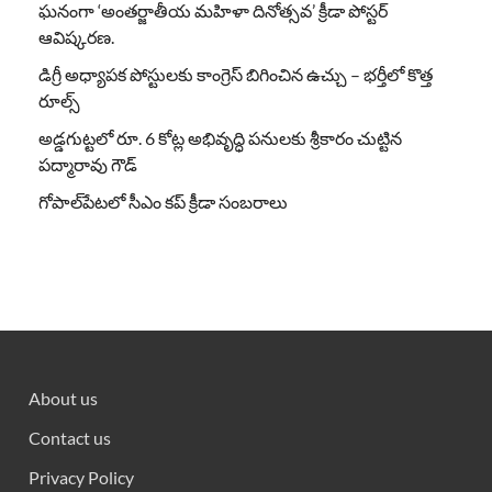
ఘనంగా ‘అంతర్జాతీయ మహిళా దినోత్సవ’ క్రీడా పోస్టర్
ఆవిష్కరణ.
డిగ్రీ అధ్యాపక పోస్టులకు కాంగ్రెస్ బిగించిన ఉచ్చు – భర్తీలో కొత్త
రూల్స్
అడ్డగుట్టలో రూ. 6 కోట్ల అభివృద్ధి పనులకు శ్రీకారం చుట్టిన
పద్మారావు గౌడ్
గోపాల్‌పేటలో సీఎం కప్ క్రీడా సంబరాలు
About us
Contact us
Privacy Policy