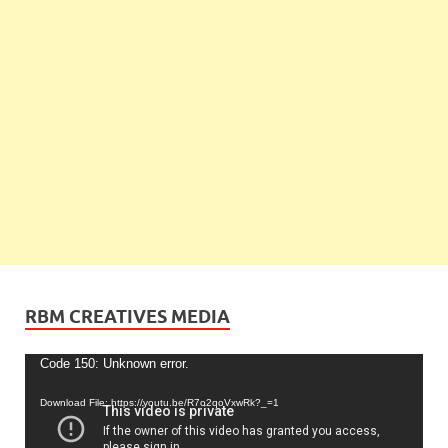
RBM CREATIVES MEDIA
Video
Code 150: Unknown error.
Player
Download File: https://youtu.be/R7o2qoVxwRk?_=1