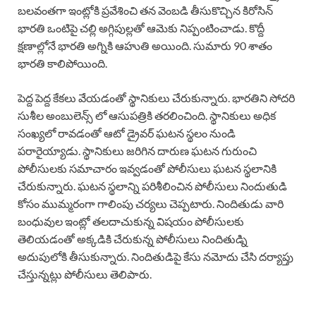
బలవంతగా ఇంట్లోకి ప్రవేశించి తన వెంబడి తీసుకొచ్చిన కిరోసిన్
భారతి ఒంటిపై చల్లి అగ్గిపుల్లతో ఆమెకు నిప్పంటించాడు. కొద్దీ
క్షణాల్లోనే భారతి అగ్నికి ఆహుతి అయింది. సుమారు 90 శాతం
భారతి కాలిపోయింది.
పెద్ద పెద్ద కేకలు వేయడంతో స్థానికులు చేరుకున్నారు. భారతిని సోదరి
సుశీల అంబులెన్స్ లో ఆసుపత్రికి తరలించింది. స్థానికులు అధిక
సంఖ్యలో రావడంతో ఆటో డ్రైవర్ ఘటన స్థలం నుండి
పరారైయ్యాడు. స్థానికులు జరిగిన దారుణ ఘటన గురుంచి
పోలీసులకు సమాచారం ఇవ్వడంతో పోలీసులు ఘటన స్థలానికి
చేరుకున్నారు. ఘటన స్థలాన్ని పరిశీలించిన పోలీసులు నిందుతుడి
కోసం ముమ్మరంగా గాలింపు చర్యలు చెప్పటారు. నిందితుడు వారి
బంధువుల ఇంట్లో తలదాచుకున్న విషయం పోలీసులకు
తెలియడంతో అక్కడికి చేరుకున్న పోలీసులు నిందితుడ్ని
అదుపులోకి తీసుకున్నారు. నిందితుడిపై కేసు నమోదు చేసి దర్యాప్తు
చేస్తున్నట్లు పోలీసులు తెలిపారు.