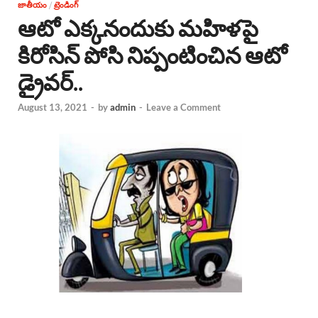
జాతీయం
/
ట్రెండింగ్
ఆటో ఎక్కనందుకు మహిళపై
కిరోసిన్ పోసి నిప్పంటించిన ఆటో
డ్రైవర్..
August 13, 2021
-
by
admin
-
Leave a Comment