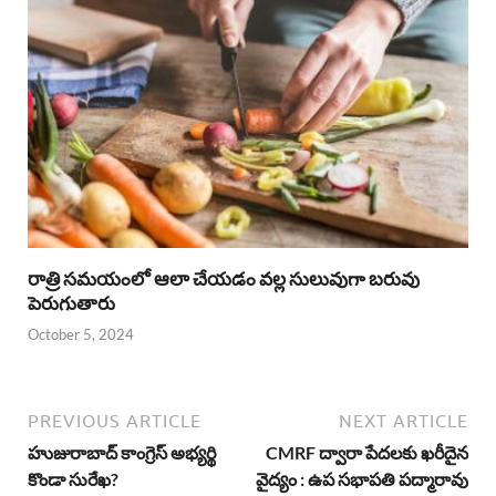
రాత్రి సమయంలో ఆలా చేయడం వల్ల సులువుగా బరువు
పెరుగుతారు
October 5, 2024
PREVIOUS ARTICLE
NEXT ARTICLE
హుజురాబాద్ కాంగ్రెస్ అభ్యర్థి
CMRF ద్వారా పేదలకు ఖరీదైన
కొండా సురేఖ?
వైద్యం : ఉప సభాపతి పద్మారావు