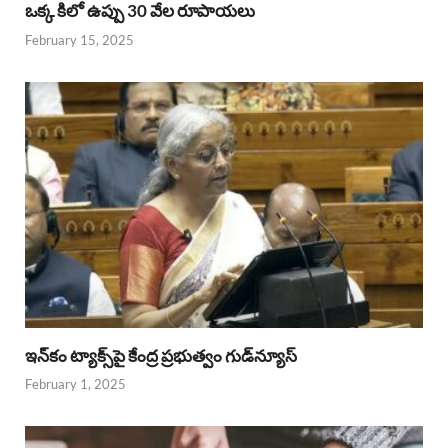
ఒక్క కిలో ఉప్పు 30 వేల రూపాయలు
February 15, 2025
ఇన్‌కం ట్యాక్స్‌పై కేంద్ర ప్రభుత్వం గుడ్‌న్యూస్‌
February 1, 2025