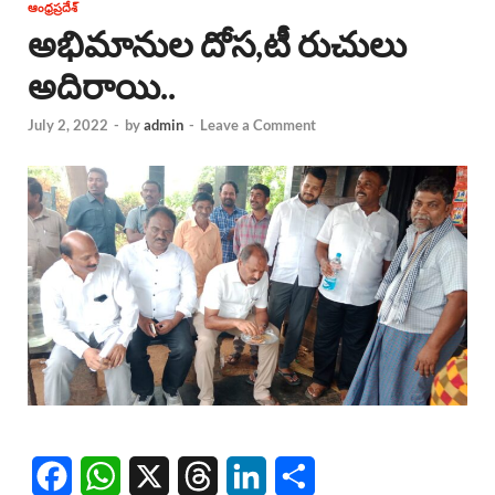
ఆంధ్రప్రదేశ్
అభిమానుల దోస,టీ రుచులు
అదిరాయి..
July 2, 2022
-
by
admin
-
Leave a Comment
F
W
X
T
L
S