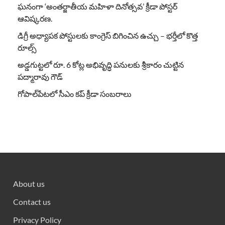
ఘనంగా ‘అంతర్జాతీయ మహిళా దినోత్సవ’ క్రీడా పోస్టర్
ఆవిష్కరణ.
డిగ్రీ అధ్యాపక పోస్టులకు కాంగ్రెస్ బిగించిన ఉచ్చు – భర్తీలో కొత్త
రూల్స్
అడ్డగుట్టలో రూ. 6 కోట్ల అభివృద్ధి పనులకు శ్రీకారం చుట్టిన
పద్మారావు గౌడ్
గోపాల్‌పేటలో సీఎం కప్ క్రీడా సంబరాలు
About us
Contact us
Privacy Policy