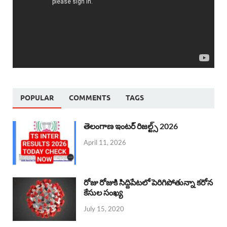
POPULAR
COMMENTS
TAGS
తెలంగాణ ఇంటర్ రిజల్ట్స్ 2026
April 11, 2026
రోజు రోజుకి సిద్దిపేటలో పెరిగిపోతున్నా కరోన
కేసుల సంఖ్య
July 15, 2020