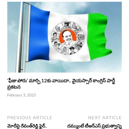
‘ఫీజు పోరు’ మార్చి 12కు వాయిదా.. వైయస్సార్‌ కాంగ్రెస్‌ పార్టీ
ప్రకటన
February 3, 2025
PREVIOUS ARTICLE
NEXT ARTICLE
మోదీపై రేవంత్‌‌రెడ్డి ఫైర్‌..
దమ్ముంటే టీఆర్ఎస్‌ ప్రభుత్వాన్ని