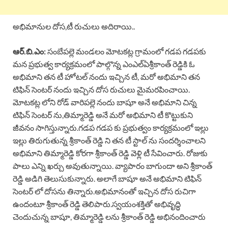
అభిమానుల దోస,టీ రుచులు అదిరాయి..
ఆర్.బి.ఎం:
సంబేపల్లె మండలం మోటకట్ల గ్రామంలో గడప గడపకు
మన ప్రభుత్వ కార్యక్రమంలో పాల్గొన్న ఎంఎల్ఏశ్రీకాంత్ రెడ్డికి ఓ
అభిమాని తన టీ హోటల్ నందు ఇచ్చిన టీ, మరో అభిమాని తన
టిఫిన్ సెంటర్ నందు ఇచ్చిన దోస రుచులు మైమరపించాయి.
మోటకట్ల లోని రోడ్ వారిపల్లె నందు బాషూ అనే అభిమాని చిన్న
టిఫిన్ సెంటర్ ను,తిమ్మారెడ్డి అనే మరో అభిమాని టీ కొట్టుకుని
జీవనం సాగిస్తున్నారు.గడప గడప కు ప్రభుత్వం కార్యక్రమంలో ఇల్లు
ఇల్లు తిరుగుతున్న శ్రీకాంత్ రెడ్డి ని తన టీ స్టాల్ ను సందర్శించాలని
అభిమాని తిమ్మారెడ్డి కోరగా శ్రీకాంత్ రెడ్డి వెళ్లి టీ సేవించారు. రోజుకు
పాలు ఎన్ని ఖర్చు అవుతున్నాయి. వ్యాపారం బాగుందా అని శ్రీకాంత్
రెడ్డి అడిగి తెలుసుకున్నారు. అలాగే బాషూ అనే అభిమాని టిఫిన్
సెంటర్ లో దోసను తిన్నారు.అభిమానంతో ఇచ్చిన దోస రుచిగా
ఉందంటూ శ్రీకాంత్ రెడ్డి తెలిపారు.స్వయంశక్తితో అభివృద్ధి
చెందుచున్న బాషూ, తిమ్మారెడ్డి లను శ్రీకాంత్ రెడ్డి అభినందించారు