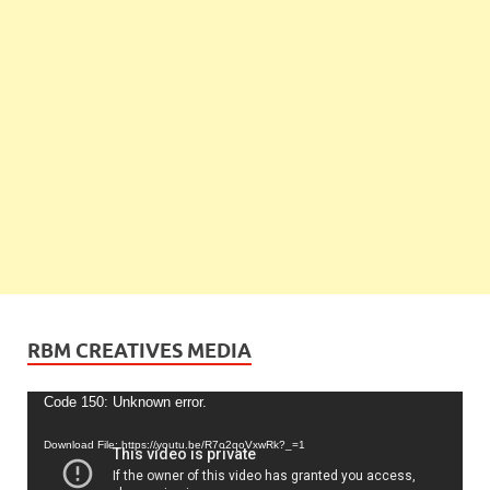
RBM CREATIVES MEDIA
Video
Code 150: Unknown error.
Player
Download File: https://youtu.be/R7o2qoVxwRk?_=1