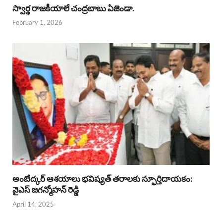
స్వార్థ రాజకీయాలే చంద్రబాబు ఏజెండా.
February 1, 2026
అంబేద్కర్ ఆశయాలు భవిష్యత్ తరాలకు స్ఫూర్తిదాయకం:
వైఎస్ జగన్మోహన్ రెడ్డి
April 14, 2025