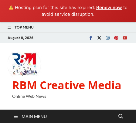
Hosting plan for this site has expired.
Renew now
to
avoid service disruption.
TOP MENU
August 8, 2026
RBM Creative Media
Online Web News
MAIN MENU