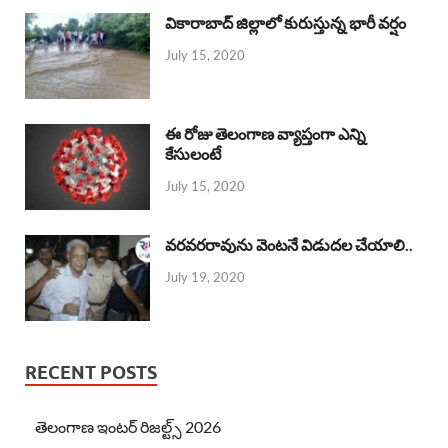
వికారాబాద్ జిల్లాలో కురుస్తున్న భారీ వర్షం
July 15, 2020
ఈ రోజు తెలంగాణ వ్యాప్తంగా ఎన్ని
కేసులంటే
July 15, 2020
వరవరరావును వెంటనే విడుదల చేయాలి..
July 19, 2020
RECENT POSTS
తెలంగాణ ఇంటర్ రిజల్ట్స్ 2026