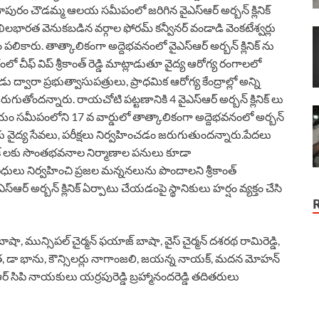
పురం చౌడమ్మ ఆలయ సమీపంలో జరిగిన వైఎస్ఆర్ అర్బన్ క్లినిక్
ుత అఖిలభారత వెనుకబడిన వర్గాల ఫోరమ్ కన్వీనర్ వండాడి వెంకటేశ్వర్లు
పలికారు. తాత్కాలికంగా అద్దెభవనంలో వైఎస్ఆర్ అర్బన్ క్లినిక్ ను
చీఫ్ విప్ శ్రీకాంత్ రెడ్డి మాట్లాడుతూ వైద్య ఆరోగ్య రంగాలలో
ు ద్వారా ప్రభుత్వాసుపత్రులు, ప్రాధమిక ఆరోగ్య కేంద్రాల్లో అన్ని
ుతోందన్నారు. రాయచోటి పట్టణానికి 4 వైఎస్ఆర్ అర్బన్ క్లినిక్ లు
సమీపంలోని 17 వ వార్డులో తాత్కాలికంగా అద్దెభవనంలో అర్బన్
రకు వైద్య సేవలు, పరీక్షలు నిర్వహించడం జరుగుతుందన్నారు.పేదలు
నిక్ లకు సొంతభవనాల నిర్మాణాల పనులు కూడా
 విధులు నిర్వహించి ప్రజల మన్ననలును పొందాలని శ్రీకాంత్
ర్ అర్బన్ క్లినిక్ ఏర్పాటు చేయడంపై స్థానికులు హర్షం వ్యక్తం చేసి
ాషా, మున్సిపల్ చైర్మన్ ఫయాజ్ బాషా, వైస్ చైర్మన్ దశరథ రామిరెడ్డి,
ునీత, డా భాను, కౌన్సిలర్లు నాగాంజలి, జయన్న నాయక్, మదన మోహన్
్ఆర్ సిపి నాయకులు యర్రపురెడ్డి బ్రహ్మానందరెడ్డి తదితరులు