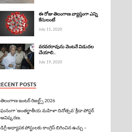
ఈ రోజు తెలంగాణ వ్యాప్తంగా ఎన్ని
కేసులంటే
July 15, 2020
వరవరరావును వెంటనే విడుదల
చేయాలి..
July 19, 2020
RECENT POSTS
తెలంగాణ ఇంటర్ రిజల్ట్స్ 2026
ఘనంగా ‘అంతర్జాతీయ మహిళా దినోత్సవ’ క్రీడా పోస్టర్
ఆవిష్కరణ.
డిగ్రీ అధ్యాపక పోస్టులకు కాంగ్రెస్ బిగించిన ఉచ్చు –