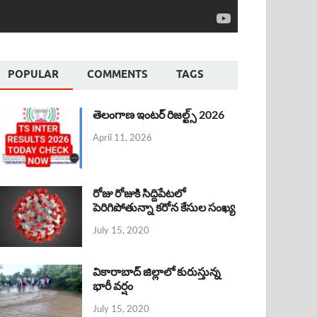
POPULAR
COMMENTS
TAGS
తెలంగాణ ఇంటర్ రిజల్ట్స్ 2026
April 11, 2026
రోజు రోజుకి సిద్దిపేటలో
పెరిగిపోతున్నా కరోన కేసుల సంఖ్య
July 15, 2020
వికారాబాద్ జిల్లాలో కురుస్తున్న
భారీ వర్షం
July 15, 2020