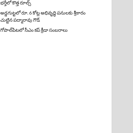
భర్తీలో కొత్త రూల్స్
అడ్డగుట్టలో రూ. 6 కోట్ల అభివృద్ధి పనులకు శ్రీకారం
చుట్టిన పద్మారావు గౌడ్
గోపాల్‌పేటలో సీఎం కప్ క్రీడా సంబరాలు