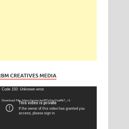
RBM CREATIVES MEDIA
ideo
Code 150: Unknown error.
layer
Download File: https://youtu.be/R7o2qoVxwRk?_=1