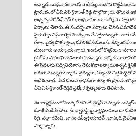
అన్నారు.బుధవారం రాయచోటి పట్టణంలోని కొత్తపేటరామా
ప్రారంభంలో చీఫ్ విప్ శ్రీకాంత్ రెడ్డి పాల్గొన్నారు. తొల
ఆధ్వర్యంలో చీఫ్ విప్ కు, అధికారులుకు ఆత్మీయ స్వాగతం 
ఏర్పాటు చేశారు. ఈ సందర్భంగా ఏర్పాటు చేసిన సమావేశంలో 
ప్రభుత్వం విప్లవాత్మక మార్పులు చేపట్టిందన్నారు. నాడు నేడ
రకాల వైద్య సౌకర్యాలు, మౌలికవసతులును కల్పించడం జరుగ
మంజూరు అయ్యాయన్నారు. ఇందులో కొత్తపేట రామాలయం 
క్లినిక్ ను ప్రారంభించడం జరిగిందన్నారు. ఇక్కడ చాలావ
ఈ సేవలను సద్వినియోగం చేసుకోవాలన్నారు.అర్బన్ క్లి
జరుగుచున్నాయన్నారు. వైద్యులు, సిబ్బంది చిత్తశుద్ధితో
ఆదేశించారు. పేద ప్రజలు అధికంగా ఉన్న ఈ ప్రాంతంలో వైఎస్ఆ
చీఫ్ విప్ శ్రీకాంత్ రెడ్డికి ప్రత్యేక కృతజ్ఞతలు తెలిపారు.
ఈ కార్యక్రమంలోమార్కెట్ కమిటీ చైర్మన్ చెన్నూరు అన్వర్ బ
మాజీ ఎంపిపి పోలు సుబ్బారెడ్డి, వైద్యాధికారులు డా స
రెడ్డి, పల్లా రమేష్ , జానం రవీంద్ర యాదవ్ , భాస్కర్, వైఎస
పాల్గొన్నారు.