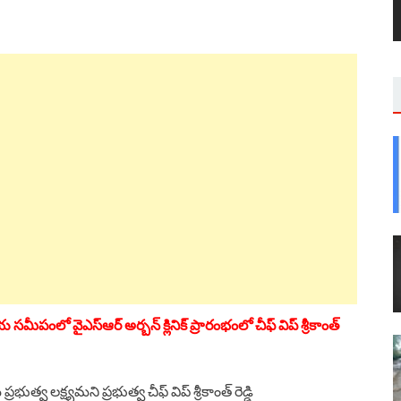
ంలో వైఎస్ఆర్ అర్బన్ క్లినిక్ ప్రారంభంలో చీఫ్ విప్ శ్రీకాంత్
్వ లక్ష్యమని ప్రభుత్వ చీఫ్ విప్ శ్రీకాంత్ రెడ్డి