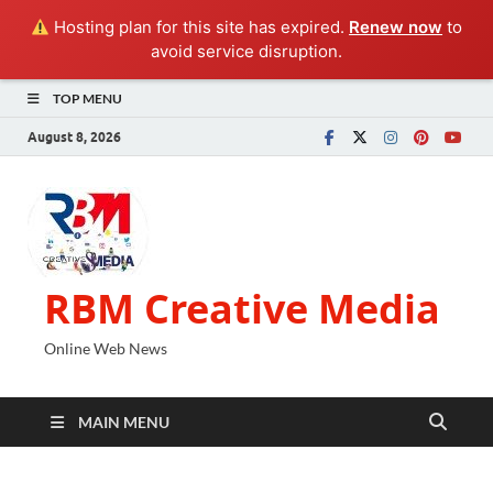
Hosting plan for this site has expired.
Renew now
to
avoid service disruption.
TOP MENU
August 8, 2026
RBM Creative Media
Online Web News
MAIN MENU