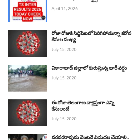
April 11, 2026
రోజు రోజుకి సిద్దిపేటలో పెరిగిపోతున్నా కరోన
కేసుల సంఖ్య
July 15, 2020
వికారాబాద్ జిల్లాలో కురుస్తున్న భారీ వర్షం
July 15, 2020
ఈ రోజు తెలంగాణ వ్యాప్తంగా ఎన్ని
కేసులంటే
July 15, 2020
వరవరరావును వెంటనే విడుదల చేయాలి..