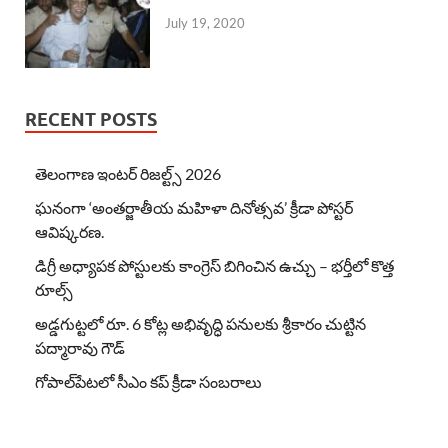
July 19, 2020
RECENT POSTS
తెలంగాణ ఇంటర్ రిజల్ట్స్ 2026
ఘనంగా ‘అంతర్జాతీయ మహిళా దినోత్సవ’ క్రీడా పోస్టర్
ఆవిష్కరణ.
డిగ్రీ అధ్యాపక పోస్టులకు కాంగ్రెస్ బిగించిన ఉచ్చు – భర్తీలో కొత్త
రూల్స్
అడ్డగుట్టలో రూ. 6 కోట్ల అభివృద్ధి పనులకు శ్రీకారం చుట్టిన
పద్మారావు గౌడ్
గోపాల్‌పేటలో సీఎం కప్ క్రీడా సంబరాలు