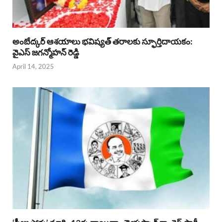
అంబేద్కర్ ఆశయాలు భవిష్యత్ తరాలకు స్ఫూర్తిదాయకం:
వైఎస్ జగన్మోహన్ రెడ్డి
April 14, 2025