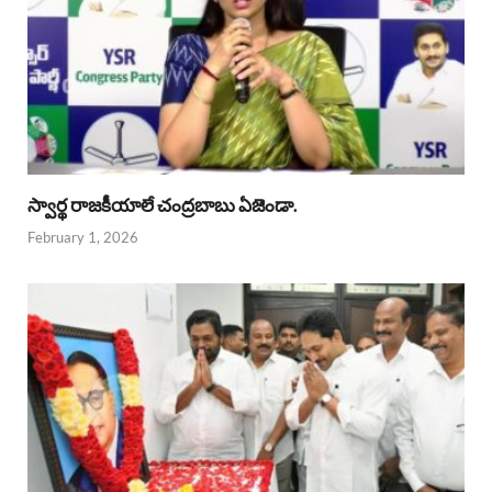
స్వార్థ రాజకీయాలే చంద్రబాబు ఏజెండా.
February 1, 2026