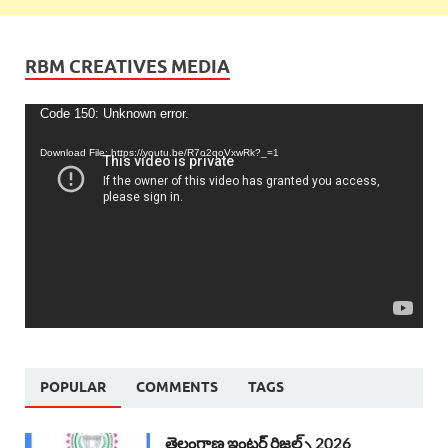
RBM CREATIVES MEDIA
Video
Code 150: Unknown error.
Player
Download File: https://youtu.be/R7o2qoVxwRk?_=1
POPULAR
COMMENTS
TAGS
తెలంగాణ ఇంటర్ రిజల్ట్స్ 2026