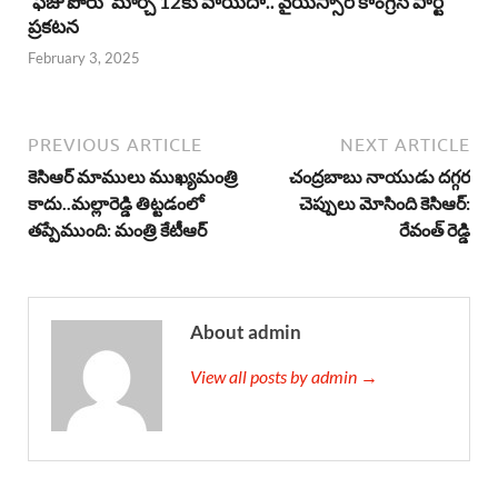
‘ఫీజు పోరు’ మార్చి 12కు వాయిదా.. వైయస్సార్‌ కాంగ్రెస్‌ పార్టీ
ప్రకటన
February 3, 2025
PREVIOUS ARTICLE
NEXT ARTICLE
కెసిఆర్ మాములు ముఖ్యమంత్రి
చంద్రబాబు నాయుడు దగ్గర
కాదు..మల్లారెడ్డి తిట్టడంలో
చెప్పులు మోసింది కెసిఆర్:
తప్పేముంది: మంత్రి కేటీఆర్
రేవంత్ రెడ్డి
About admin
View all posts by admin →