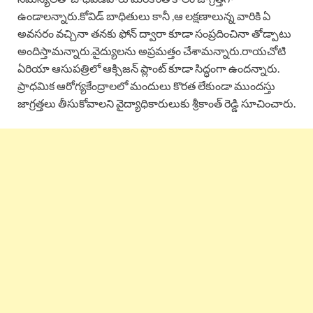
ఉండాలన్నారు.కోవిడ్ బాధితులు కానీ ,ఆ లక్షణాలున్న వారికి ఏ
అవసరం వచ్చినా తనకు ఫోన్ ద్వారా కూడా సంప్రదించినా తోడ్పాటు
అందిస్తామన్నారు.వైద్యులను అప్రమత్తం చేశామన్నారు.రాయచోటి
ఏరియా ఆసుపత్రిలో ఆక్సిజన్ ప్లాంట్ కూడా సిద్ధంగా ఉందన్నారు.
ప్రాధమిక ఆరోగ్యకేంద్రాలలో మందులు కొరత లేకుండా ముందస్తు
జాగ్రత్తలు తీసుకోవాలని వైద్యాధికారులుకు శ్రీకాంత్ రెడ్డి సూచించారు.