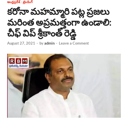
ఆంధ్రప్రదేశ్
/
ట్రెండింగ్
కరోనా మహమ్మారి పట్ల ప్రజలు
మరింత అప్రమత్తంగా ఉండాలి:
చీఫ్ విప్ శ్రీకాంత్ రెడ్డి
August 27, 2021
-
by
admin
-
Leave a Comment