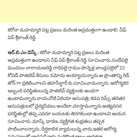
కరోనా మహమ్మారి పట్ల ప్రజలు మరింత అప్రమత్తంగా ఉండాలి: చీఫ్
విప్ శ్రీకాంత్ రెడ్డి
ఆర్.బి.ఎం డెస్క్ :
కరోనా మహమ్మారి పట్ల ప్రజలు మరింత
అప్రమత్తంగా ఉండాలని చీఫ్ విప్ శ్రీకాంత్ రెడ్డి సూచించారు.సంబేపల్లె
మండలం నారాయణరెడ్డి గారిపల్లె గ్రామం పొన్నెళ్ల వాండ్లపల్లెలో 22
కోవిడ్ పాజిటివ్ కేసులు నమోదు అయ్యాయన్నారు.ఆ ప్రాంతాన్ని రెడ్
జోన్ గా ప్రకటించాలని తహసీల్దార్ కు సూచించామన్నారు. ఆరోగ్యకర
ఇబ్బంది పరిస్థితులున్న పాజిటివ్ వ్యక్తులకు అండగా
ఉంటామన్నారు.రాయచోటి ఏరియా ఆసుపత్రి, కడప రిమ్స్ తదితర
ఆసుపత్రులలో వైద్యసేవలు అందేలా చూస్తామన్నారు.అత్యవసర
పరిస్థితుల్లో తప్ప ఎవరూ బయటకు తిరగకుండా ఉండాలని ఆయన
సూచించారు. మాస్క్ ధారణ, వ్యక్తిగత శుభ్రతలు తప్పక
పాటించాలన్నారు. దీర్ఘకాలిక వ్యాధులున్న వారు,ఇతర ఆరోగ్య
సమస్యలతో బాధపడేవారు మరికొంత కాలం జాగ్రత్తగా