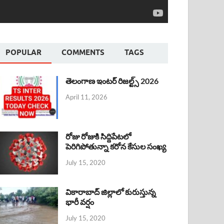
POPULAR
COMMENTS
TAGS
తెలంగాణ ఇంటర్ రిజల్ట్స్ 2026
April 11, 2026
రోజు రోజుకి సిద్దిపేటలో
పెరిగిపోతున్నా కరోన కేసుల సంఖ్య
July 15, 2020
వికారాబాద్ జిల్లాలో కురుస్తున్న
భారీ వర్షం
July 15, 2020