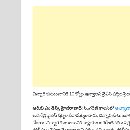
a
h
h
i
h
c
a
r
n
a
e
t
e
k
r
b
s
a
e
e
o
A
d
d
o
p
s
I
k
p
n
చిన్నారి కుటుంబానికి 10 కోట్లు ఇవ్వాలని వైఎస్ షర్మిల సైదాబ
ఆర్.బి.ఎం డెస్క్ హైదరాబాద్:
సింగరేణి కాలనీలో
అత్యాచా
అధినేత్రి వైఎస్ షర్మిల పరామర్శించారు. చిన్నారి కుటుంబాన
చేశారు. చిన్నారి కుటుంబానికి న్యాయం జరిగేంతవరకు షర్మి
పోలీసుల వైఫల్యమే కాదా అని షర్మిల ప్రశ్నించారు. పోలీసు