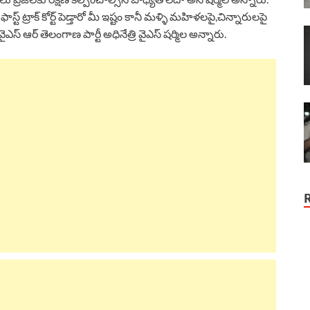
ాస్ట్ ట్రాక్ కోర్ట్ పెడ్తారో మీ ఇష్టం కానీ మళ్ళి మహిళలపై,చిన్నారులపై
ఆర్ తెలంగాణ పార్టీ అధినేత్రి వైఎస్ షర్మిల అన్నారు.