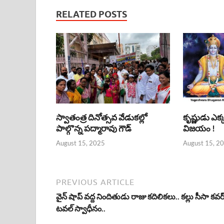
RELATED POSTS
స్వాతంత్ర దినోత్సవ వేడుకల్లో
కృష్ణుడు ఎక
పాల్గొన్న పద్మారావు గౌడ్
విజయం !
August 15, 2025
August 15, 2
PREVIOUS ARTICLE
వైన్ షాప్ వద్ద నిందితుడు రాజు కదిలికలు.. కల్లు సీసా కవర్
టవల్ స్వాధీనం..