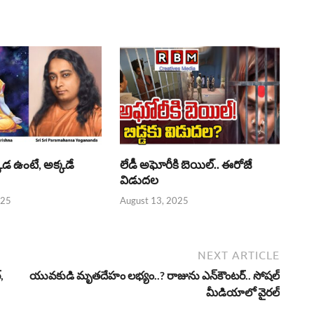
్కడ ఉంటే, అక్కడే
లేడీ అఘోరీకి బెయిల్.. ఈరోజే
విడుదల
025
August 13, 2025
NEXT ARTICLE
,
యువకుడి మృతదేహం లభ్యం..? రాజును ఎన్‌కౌంటర్.. సోషల్
మీడియాలో వైరల్