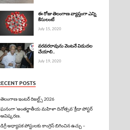
ఈ రోజు తెలంగాణ వ్యాప్తంగా ఎన్ని
కేసులంటే
July 15, 2020
వరవరరావును వెంటనే విడుదల
చేయాలి..
July 19, 2020
RECENT POSTS
తెలంగాణ ఇంటర్ రిజల్ట్స్ 2026
ఘనంగా ‘అంతర్జాతీయ మహిళా దినోత్సవ’ క్రీడా పోస్టర్
ఆవిష్కరణ.
డిగ్రీ అధ్యాపక పోస్టులకు కాంగ్రెస్ బిగించిన ఉచ్చు –