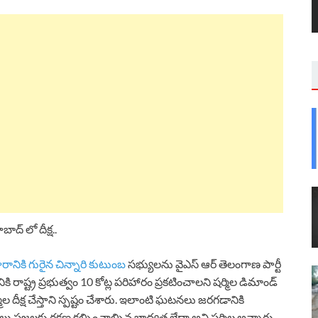
ాద్ లో దీక్ష..
రానికి గురైన చిన్నారి కుటుంబ
సభ్యులను వైఎస్ ఆర్ తెలంగాణ పార్టీ
ికి రాష్ట్ర ప్రభుత్వం 10 కోట్ల పరిహారం ప్రకటించాలని షర్మిల డిమాండ్
ల దీక్ష చేస్తాని స్పష్టం చేశారు. ఇలాంటి ఘటనలు జరగడానికి
లు ప్రజలకు రక్షణ కల్పించాల్సిన బాధ్యత లేదా అని షర్మిల అన్నారు.