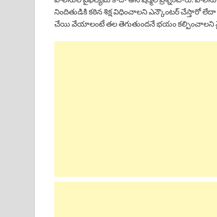
నిందితుడికి కఠిన శిక్ష విధించాలని ఎన్కౌంటర్ చేస్తారో లేదా ఫ
చేయి వేయాలంటే తల తెగుతుందనే భయం కల్పించాలని వైఎస్ 