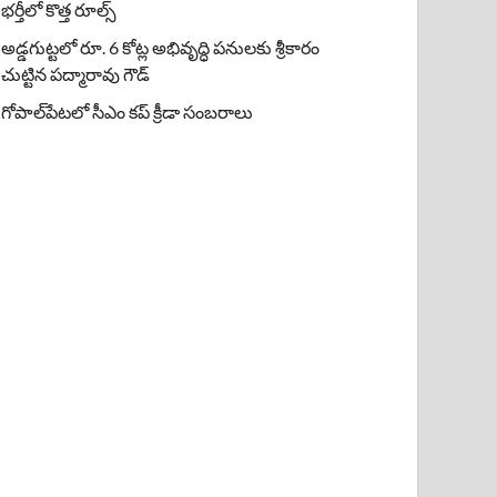
భర్తీలో కొత్త రూల్స్
అడ్డగుట్టలో రూ. 6 కోట్ల అభివృద్ధి పనులకు శ్రీకారం
చుట్టిన పద్మారావు గౌడ్
గోపాల్‌పేటలో సీఎం కప్ క్రీడా సంబరాలు