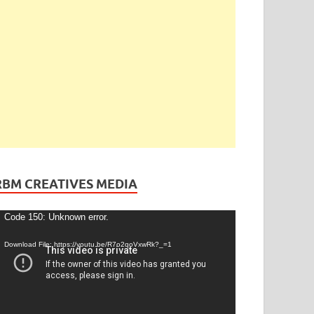
RBM CREATIVES MEDIA
ideo
Code 150: Unknown error.
layer
Download File: https://youtu.be/R7o2qoVxwRk?_=1