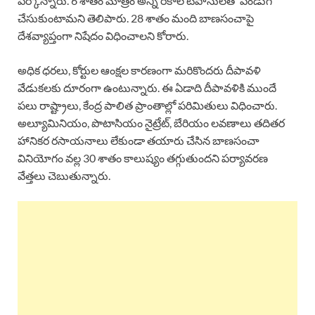
పేర్కొన్నారు. 6 శాతం మాత్రం అన్ని రకాల టపాసులతో పండుగ
చేసుకుంటామని తెలిపారు. 28 శాతం మంది బాణసంచాపై
దేశవ్యాప్తంగా నిషేదం విధించాలని కోరారు.
అధిక ధరలు, కోర్టుల ఆంక్షల కారణంగా మరికొందరు దీపావళి
వేడుకలకు దూరంగా ఉంటున్నారు. ఈ ఏడాది దీపావళికి ముందే
పలు రాష్ట్రాలు, కేంద్ర పాలిత ప్రాంతాల్లో పరిమితులు విధించారు.
అల్యూమినియం, పొటాసియం నైట్రేట్, బేరియం లవణాలు తదితర
హానికర రసాయనాలు లేకుండా తయారు చేసిన బాణసంచా
వినియోగం వల్ల 30 శాతం కాలుష్యం తగ్గుతుందని పర్యావరణ
వేత్తలు చెబుతున్నారు.