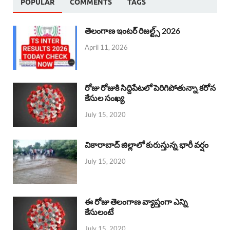
POPULAR
COMMENTS
TAGS
తెలంగాణ ఇంటర్ రిజల్ట్స్ 2026
April 11, 2026
రోజు రోజుకి సిద్దిపేటలో పెరిగిపోతున్నా కరోన
కేసుల సంఖ్య
July 15, 2020
వికారాబాద్ జిల్లాలో కురుస్తున్న భారీ వర్షం
July 15, 2020
ఈ రోజు తెలంగాణ వ్యాప్తంగా ఎన్ని
కేసులంటే
July 15, 2020