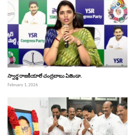
స్వార్థ రాజకీయాలే చంద్రబాబు ఏజెండా.
February 1, 2026