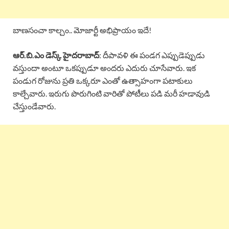
బాణసంచా కాల్చం.. మోజార్టీ అభిప్రాయం ఇదే!
ఆర్.బి.ఎం డెస్క్ హైదరాబాద్
: దీపావళి ఈ పండగ ఎప్పుడెప్పుడు
వస్తుందా అంటూ ఒకప్పుడూ అందరు ఎదురు చూసేవారు. ఇక
పండుగ రోజును ప్రతి ఒక్కరూ ఎంతో ఉత్సాహంగా పటాకులు
కాల్చేవారు. ఇరుగు పొరుగింటి వారితో పోటీలు పడి మరీ హడావుడి
చేస్తుండేవారు.