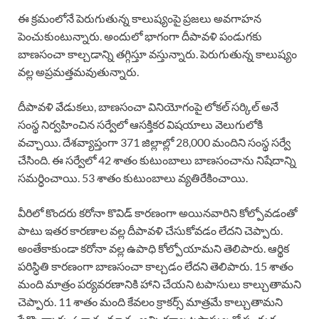
ఈ క్రమంలోనే పెరుగుతున్న కాలుష్యంపై ప్రజలు అవగాహన
పెంచుకుంటున్నారు. అందులో భాగంగా దీపావళి పండుగకు
బాణసంచా కాల్చడాన్ని తగ్గిస్తూ వస్తున్నారు. పెరుగుతున్న కాలుష్యం
వల్ల అప్రమత్తమవుతున్నారు.
దీపావళి వేడుకలు, బాణసంచా వినియోగంపై లోకల్ సర్కిల్ అనే
సంస్థ నిర్వహించిన సర్వేలో ఆసక్తికర విషయాలు వెలుగులోకి
వచ్చాయి. దేశవ్యాప్తంగా 371 జిల్లాల్లో 28,000 మందిని సంస్థ సర్వే
చేసింది. ఈ సర్వేలో 42 శాతం కుటుంబాలు బాణసంచాను నిషేదాన్ని
సమర్ధించాయి. 53 శాతం కుటుంబాలు వ్యతిరేకించాయి.
వీరిలో కొందరు కరోనా కొవిడ్ కారణంగా అయినవారిని కోల్పోవడంతో
పాటు ఇతర కారణాల వల్ల దీపావళి చేసుకోవడం లేదని చెప్పారు.
అంతేకాకుండా కరోనా వల్ల ఉపాధి కోల్పోయామని తెలిపారు. ఆర్థిక
పరిస్ధితి కారణంగా బాణసంచా కాల్చడం లేదని తెలిపారు. 15 శాతం
మంది మాత్రం పర్యవరణానికి హాని చేయని టపాసులు కాల్చుతామని
చెప్పారు. 11 శాతం మంది కేవలం క్రాకర్స్ మాత్రమే కాల్చుతామని