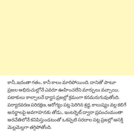
కానీ..ఇదంతా గతం.. కానీ కాలం మారిపోయింది. దానితో పాటూ
ప్రజల అభిరుచుల్లోనే ఎవరూ ఊహించలేని మార్పులు వచ్చాయి.
పటాకులు కాల్చాలనే ధ్యాస ప్రజల్లో క్రమంగా కనమరుగువుతోంది.
పర్యారవరణ పరిరక్షణ, ఆరోగ్యం పట్ల పెరిగిన శ్రద్ధ, కాలుష్యం వల్ల కలిగే
అనర్థాలపై అవగాహనకు తోడు.. ఇంటర్నెట్ ద్వారా ప్రపంచంమంతా
అరచేతిలోనే కనిపిస్తుండటంతో ఒకప్పటి సరదాల పట్ల ప్రజల్లో ఆసక్తి
మెల్లమెల్లగా తగ్గిపోతోంది.