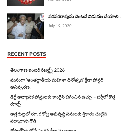
వరవరరావును వెంటనే విడుదల చేయాలి..
July 19, 2020
RECENT POSTS
తెలంగాణ ఇంటర్ రిజల్ట్స్ 2026
ఘనంగా ‘అంతర్జాతీయ మహిళా దినోత్సవ’ క్రీడా పోస్టర్
ఆవిష్కరణ.
డిగ్రీ అధ్యాపక పోస్టులకు కాంగ్రెస్ బిగించిన ఉచ్చు – భర్తీలో కొత్త
రూల్స్
అడ్డగుట్టలో రూ. 6 కోట్ల అభివృద్ధి పనులకు శ్రీకారం చుట్టిన
పద్మారావు గౌడ్
గోపాల్‌పేటలో సీఎం కప్ క్రీడా సంబరాలు