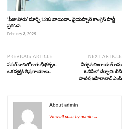
‘ఫీజు పోరు’ మార్చి 12కు వాయిదా.. వైయస్సార్‌ కాంగ్రెస్‌ పార్టీ
ప్రకటన
February 3, 2025
PREVIOUS ARTICLE
NEXT ARTICLE
పసల్ వాదిలో కారు భీభత్సం..
వీరశైవ లింగాయత్ లను
ఒక వ్యక్తికి తీవ్ర గాయాలు..
ఓబీసీలో చేర్చాలి: బీబీ
పాటిల్,జహీరాబాద్ ఎంపీ
About admin
View all posts by admin →