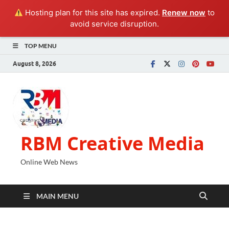
Hosting plan for this site has expired.
Renew now
to
avoid service disruption.
TOP MENU
August 8, 2026
RBM Creative Media
Online Web News
MAIN MENU