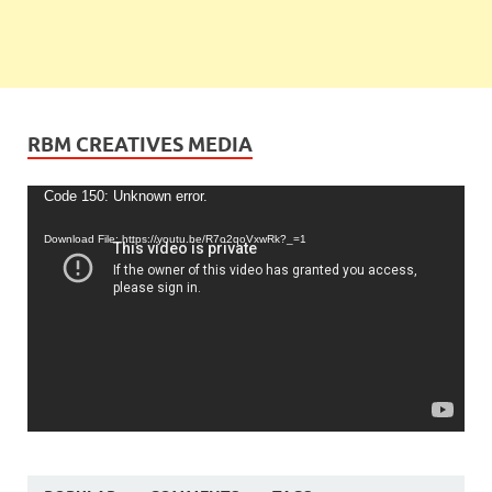
RBM CREATIVES MEDIA
Video
Code 150: Unknown error.
Player
Download File: https://youtu.be/R7o2qoVxwRk?_=1