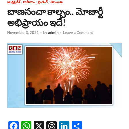
ఆంధ్రప్రదేశ్
/
జాతీయం
/
ట్రెండింగ్
/
తెలంగాణ
బాణసంచా కాల్చం.. మోజార్టీ
అభిప్రాయం ఇదే!
November 3, 2021
-
by
admin
-
Leave a Comment
F
W
X
T
L
S