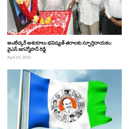
అంబేద్కర్ ఆశయాలు భవిష్యత్ తరాలకు స్ఫూర్తిదాయకం:
వైఎస్ జగన్మోహన్ రెడ్డి
April 14, 2025