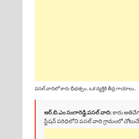
c
a
r
n
a
e
t
e
k
r
b
s
a
e
e
o
A
d
d
o
p
s
I
k
p
n
పసల్ వాదిలో కారు భీభత్సం.. ఒక వ్యక్తికి తీవ్ర గాయాలు..
ఆర్.బి.ఎం సంగారెడ్డి,పసల్ వాది:
కారు అతివేగ
స్టేషన్ పరిధిలోని పసల్ వాది గ్రామంలో చోటుచ