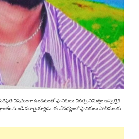
ిస్థితి విషమంగా ఉండటంతో స్థానికులు చికిత్స నిమిత్తం ఆస్పత్రికి
ప్రాంతం నుండి పరారైయ్యాడు. ఈ నేపథ్యంలో స్థానికులు పోలీసులకు