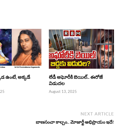
్కడ ఉంటే, అక్కడే
లేడీ అఘోరీకి బెయిల్.. ఈరోజే
విడుదల
025
August 13, 2025
NEXT ARTICLE
బాణసంచా కాల్చం.. మోజార్టీ అభిప్రాయం ఇదే!