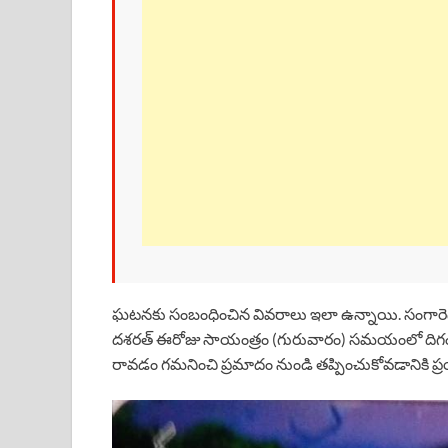
ఘటనకు సంబంధించిన వివరాలు ఇలా ఉన్నాయి. సంగారెడ్డి పోల
దశరత్ ఈరోజు సాయంత్రం (గురువారం) సమయంలో దిగంబర గ
రావడం గమనించి ప్రమాదం నుండి తప్పించుకోవడానికి ప్రయత