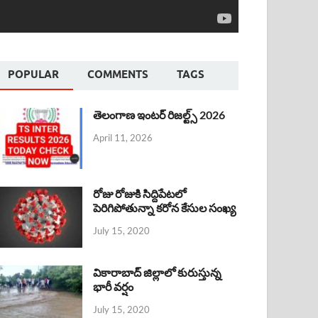
POPULAR
COMMENTS
TAGS
తెలంగాణ ఇంటర్ రిజల్ట్స్ 2026
April 11, 2026
రోజు రోజుకి సిద్దిపేటలో
పెరిగిపోతున్నా కరోన కేసుల సంఖ్య
July 15, 2020
వికారాబాద్ జిల్లాలో కురుస్తున్న
భారీ వర్షం
July 15, 2020