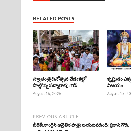
RELATED POSTS
స్వాతంత్ర దినోత్సవ వేడుకల్లో
కృష్ణుడు ఎక
పాల్గొన్న పద్మారావు గౌడ్
విజయం !
August 15, 2025
August 15, 2
PREVIOUS ARTICLE
బీజేపీ,కాంగ్రెస్ అనైతిక పొత్తు బయటపడింది: ప్రకాష్ గౌడ్,