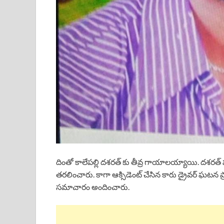
దింతో కాలేపల్లి దశరత్ కు తీవ్ర గాయాలయ్యాయి. దశరత్ పర
తరలించారు. కాగా ఆక్సిడెంట్ చేసిన కారు డ్రైవర్ ఘటన 
సమాచారం అందించారు.