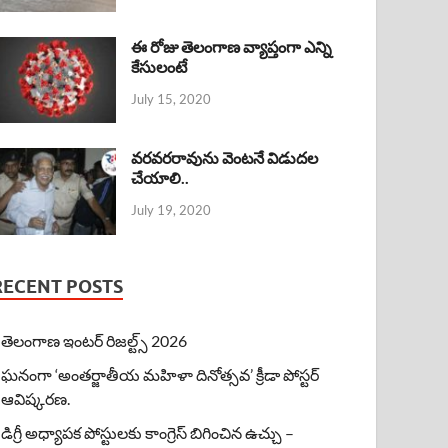
ఈ రోజు తెలంగాణ వ్యాప్తంగా ఎన్ని
కేసులంటే
July 15, 2020
వరవరరావును వెంటనే విడుదల
చేయాలి..
July 19, 2020
RECENT POSTS
తెలంగాణ ఇంటర్ రిజల్ట్స్ 2026
ఘనంగా ‘అంతర్జాతీయ మహిళా దినోత్సవ’ క్రీడా పోస్టర్
ఆవిష్కరణ.
డిగ్రీ అధ్యాపక పోస్టులకు కాంగ్రెస్ బిగించిన ఉచ్చు –