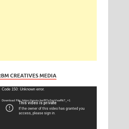
RBM CREATIVES MEDIA
ideo
Code 150: Unknown error.
layer
Download File: https://youtu.be/R7o2qoVxwRk?_=1