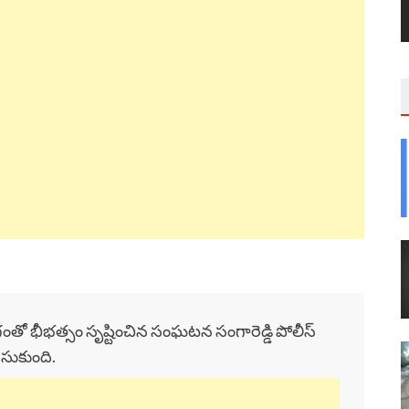
ంతో భీభత్సం సృష్టించిన సంఘటన సంగారెడ్డి పోలీస్
ేసుకుంది.