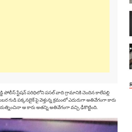
ీస్ స్టేషన్ పరిధిలోని పసల్ వాది గ్రామానికి చెందిన కాలేపల్లి
ుడి పక్కనబైక్ పై వెళ్తున్న క్రమంలో ఎదురుగా అతివేగంగా కారు
్నించినా ఆ కారు అతన్ని అతివేగంగా వచ్చి ఢీకొట్టింది.