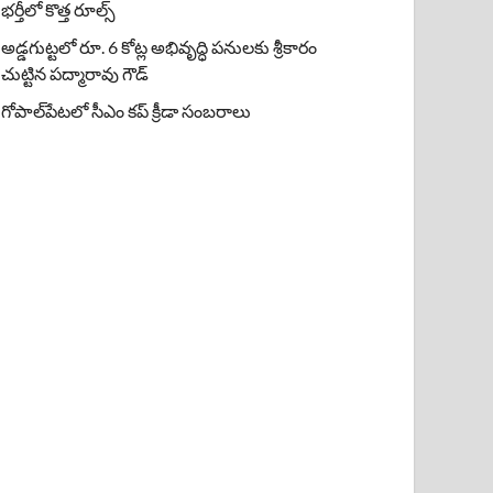
భర్తీలో కొత్త రూల్స్
అడ్డగుట్టలో రూ. 6 కోట్ల అభివృద్ధి పనులకు శ్రీకారం
చుట్టిన పద్మారావు గౌడ్
గోపాల్‌పేటలో సీఎం కప్ క్రీడా సంబరాలు