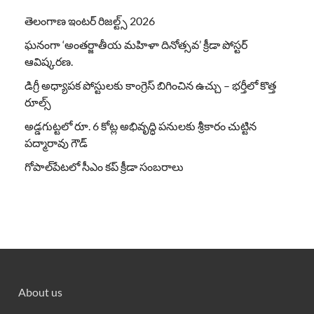
తెలంగాణ ఇంటర్ రిజల్ట్స్ 2026
ఘనంగా ‘అంతర్జాతీయ మహిళా దినోత్సవ’ క్రీడా పోస్టర్
ఆవిష్కరణ.
డిగ్రీ అధ్యాపక పోస్టులకు కాంగ్రెస్ బిగించిన ఉచ్చు – భర్తీలో కొత్త
రూల్స్
అడ్డగుట్టలో రూ. 6 కోట్ల అభివృద్ధి పనులకు శ్రీకారం చుట్టిన
పద్మారావు గౌడ్
గోపాల్‌పేటలో సీఎం కప్ క్రీడా సంబరాలు
About us