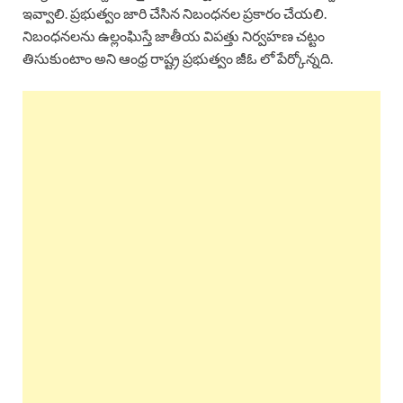
ఇవ్వాలి. ప్రభుత్వం జారి చేసిన నిబంధనల ప్రకారం చేయలి.
నిబంధనలను ఉల్లంఘిస్తే జాతీయ విపత్తు నిర్వహణ చట్టం
తిసుకుంటాం అని ఆంధ్ర రాష్ట్ర ప్రభుత్వం జీఓ లో పేర్కోన్నది.