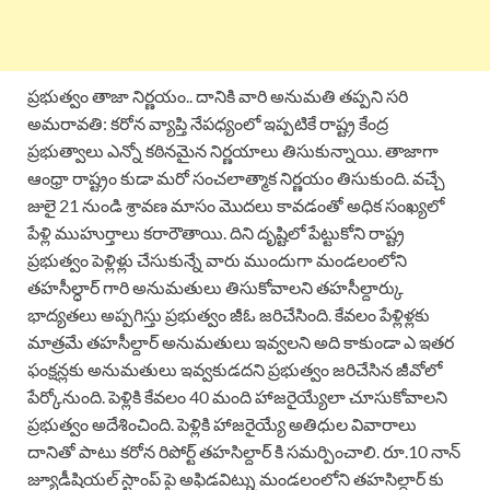
ప్రభుత్వం తాజా నిర్ణయం.. దానికి వారి అనుమతి తప్పని సరి
అమరావతి: కరోన వ్యాప్తి నేపధ్యంలో ఇప్పటికే రాష్ట్ర కేంద్ర
ప్రభుత్వాలు ఎన్నో కఠినమైన నిర్ణయాలు తిసుకున్నాయి. తాజాగా
ఆంధ్రా రాష్ట్రం కుడా మరో సంచలాత్మాక నిర్ణయం తిసుకుంది. వచ్చే
జులై 21 నుండి శ్రావణ మాసం మొదలు కావడంతో అధిక సంఖ్యలో
పేళ్లి ముహుర్తాలు కరారౌతాయి. దిని దృష్టిలో పేట్టుకోని రాష్ట్ర
ప్రభుత్వం పెళ్లిళ్లు చేసుకున్నే వారు ముందుగా మండలంలోని
తహసీల్ధార్ గారి అనుమతులు తిసుకోవాలని తహసీల్దార్కు
భాద్యతలు అప్పగిస్తు ప్రభుత్వం జీఓ జరిచేసింది. కేవలం పేళ్లిళ్లకు
మాత్రమే తహసీల్దార్ అనుమతులు ఇవ్వలని అది కాకుండా ఎ ఇతర
ఫంక్షన్లకు అనుమతులు ఇవ్వకుడదని ప్రభుత్వం జరిచేసిన జీవోలో
పేర్కోనుంది. పెళ్లికి కేవలం 40 మంది హాజరైయ్యేలా చూసుకోవాలని
ప్రభుత్వం అదేశించింది. పెళ్లికి హాజరైయ్యే అతిధుల వివారాలు
దానితో పాటు కరోన రిపోర్ట్ తహసిల్దార్ కి సమర్పించాలి. రూ.10 నాన్
జ్యూడీషియల్ స్టాంప్ పై అఫిడవిట్ను మండలంలోని తహసిల్దార్ కు