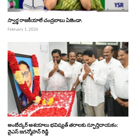
స్వార్థ రాజకీయాలే చంద్రబాబు ఏజెండా.
February 1, 2026
అంబేద్కర్ ఆశయాలు భవిష్యత్ తరాలకు స్ఫూర్తిదాయకం:
వైఎస్ జగన్మోహన్ రెడ్డి