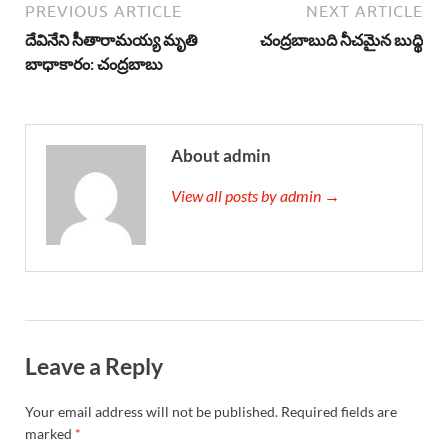
PREVIOUS ARTICLE
NEXT ARTICLE
దేవినేని సీతారామయ్య మృతి
చంద్రబాబుది నీచమైన బుద్థి
బాధాకారం: చంద్రబాబు
About admin
View all posts by admin →
Leave a Reply
Your email address will not be published.
Required fields are
marked
*