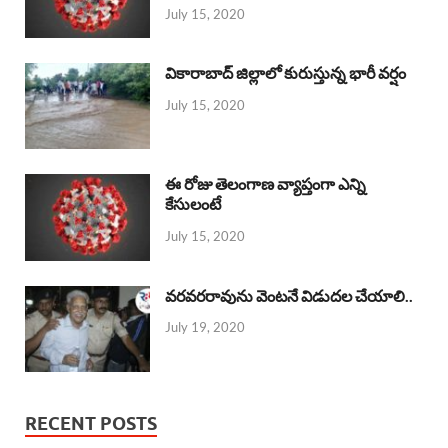
July 15, 2020
వికారాబాద్ జిల్లాలో కురుస్తున్న భారీ వర్షం
July 15, 2020
ఈ రోజు తెలంగాణ వ్యాప్తంగా ఎన్ని
కేసులంటే
July 15, 2020
వరవరరావును వెంటనే విడుదల చేయాలి..
July 19, 2020
RECENT POSTS