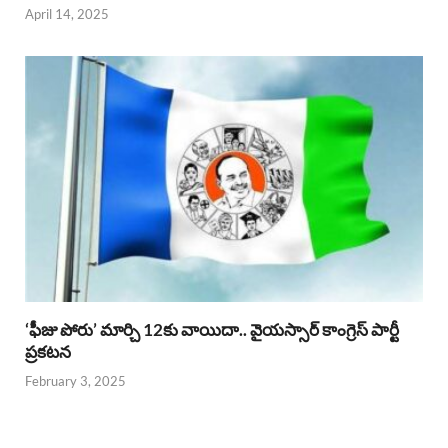
April 14, 2025
‘ఫీజు పోరు’ మార్చి 12కు వాయిదా.. వైయస్సార్‌ కాంగ్రెస్‌ పార్టీ
ప్రకటన
February 3, 2025