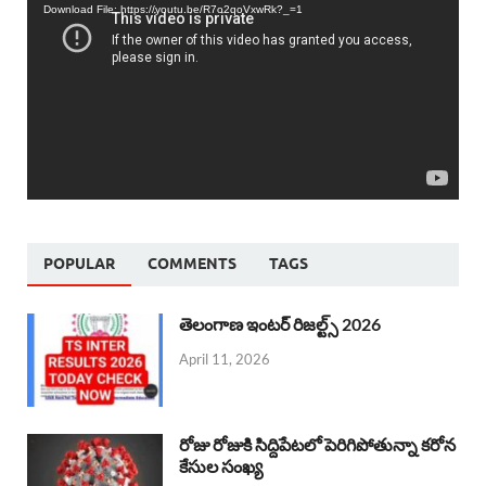
Download File: https://youtu.be/R7o2qoVxwRk?_=1
POPULAR
COMMENTS
TAGS
తెలంగాణ ఇంటర్ రిజల్ట్స్ 2026
April 11, 2026
రోజు రోజుకి సిద్దిపేటలో పెరిగిపోతున్నా కరోన
కేసుల సంఖ్య