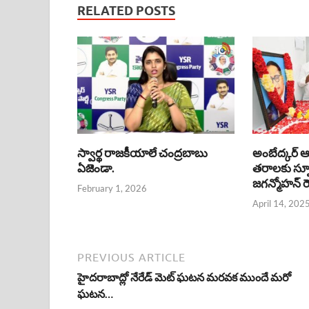
RELATED POSTS
స్వార్థ రాజకీయాలే చంద్రబాబు
అంబేద్కర్ 
ఏజెండా.
తరాలకు స్ఫూ
జగన్మోహన్ రెడ
February 1, 2026
April 14, 202
PREVIOUS ARTICLE
హైదరాబాద్లో నేరేడ్ మెట్ ఘటన మరవక ముందే మరో
ఘటన…