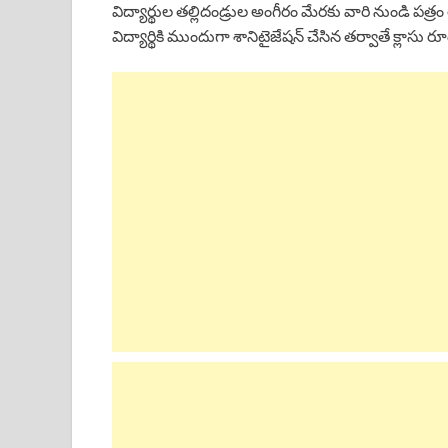
విద్యార్థుల తల్లిదండ్రుల అంగీరం మేరకు వారి నుండి పత్రం త
విద్యార్థికి ముందుగా శానిటైజేషన్ చేసిన తర్వాతే క్లాసు 