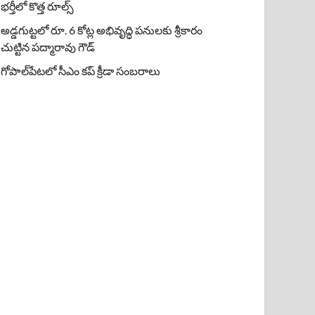
భర్తీలో కొత్త రూల్స్
అడ్డగుట్టలో రూ. 6 కోట్ల అభివృద్ధి పనులకు శ్రీకారం
చుట్టిన పద్మారావు గౌడ్
గోపాల్‌పేటలో సీఎం కప్ క్రీడా సంబరాలు