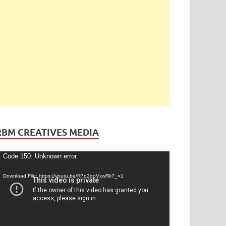
RBM CREATIVES MEDIA
ideo
Code 150: Unknown error.
layer
Download File: https://youtu.be/R7o2qoVxwRk?_=1