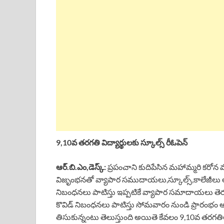
c
a
r
n
a
e
t
e
k
r
b
s
a
e
e
o
A
d
d
o
p
s
I
k
p
n
9,10వ తరగతి విద్యార్థులకు స్కూల్స్ రీఓపెన్
ఆర్.బి.ఎం,డెస్క్:
ప్రపంచాని కుదిపేసిన మహామ్మరి కరోన 
విజృంభనతో వ్యాపార సముదాయలు,స్కూల్స్,కాలేజీలు ల
నిబంధనలు పాటిస్తు ఇప్పటికే వ్యాపార సమాదాయలు తెరు
కొవిడ్ నిబంధనలు పాటిస్తు సోమవారం నుండి ప్రారంభం అయ్య
తిసుకున్నంటు తెలుస్తుంది అయితె కేవలం 9,10వ తరగతిలక