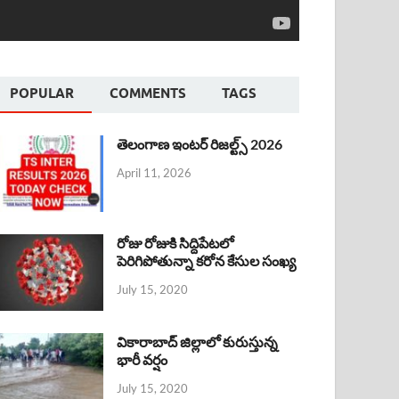
POPULAR
COMMENTS
TAGS
తెలంగాణ ఇంటర్ రిజల్ట్స్ 2026
April 11, 2026
రోజు రోజుకి సిద్దిపేటలో
పెరిగిపోతున్నా కరోన కేసుల సంఖ్య
July 15, 2020
వికారాబాద్ జిల్లాలో కురుస్తున్న
భారీ వర్షం
July 15, 2020