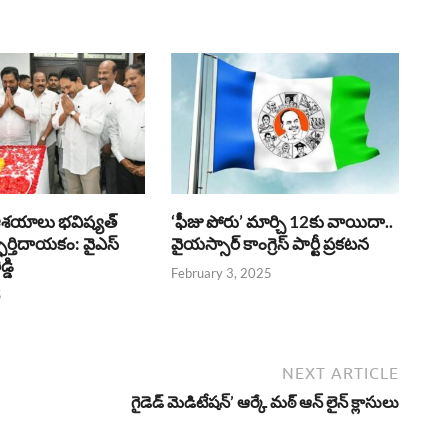
ఆశయాలు భవిష్యత్
‘ఫీజు పోరు’ మార్చి 12కు వాయిదా..
ర్తిదాయకం: వైఎస్
వైయస్సార్‌ కాంగ్రెస్‌ పార్టీ ప్రకటన
్డి
February 3, 2025
5
NEXT ARTICLE
గైడెడ్ మెడిటేషన్’ ఆర్కే మఠ్ ఆన్ లైన్ క్లాసులు