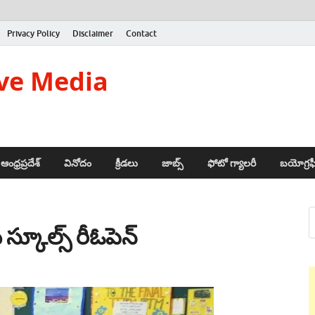
Privacy Policy
Disclaimer
Contact
ve Media
ఆంధ్రప్రదేశ్
వినోదం
క్రీడలు
జాబ్స్
ఫోటో గ్యాలరీ
బయోగ్రఫ
స్కూల్స్ రీఓపెన్