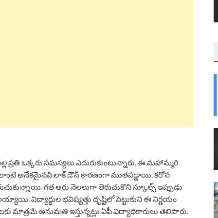
వల్ల ప్రతి ఒక్కరు సమస్యలు ఎదురుకుంటున్నారు. ఈ మహామ్మరి
ాంటి అనేకమైనవి లాక్ డౌన్ కారణంగా ముతపడ్డాయి. కరోన
చుకున్నాయి. గత ఆరు నెలలుగా తెరుచుకొని స్కూల్స్ ఇప్పుడు
ాయి. విద్యార్థుల భవిష్యత్తు దృష్టిలో పెట్టుకుని ఈ నిర్ణయం
ు మాత్రమే అనుమతి ఇస్తున్నట్లు ఏపీ విద్యాధికారులు తెలిపారు.