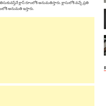
ిసుకువస్తేనే క్లాస్ రూంలోకి అనుమతిస్తారు. క్లాసులోకి వచ్చే ప్రతి
రూంలోకి అనుమతి ఇస్తారు.