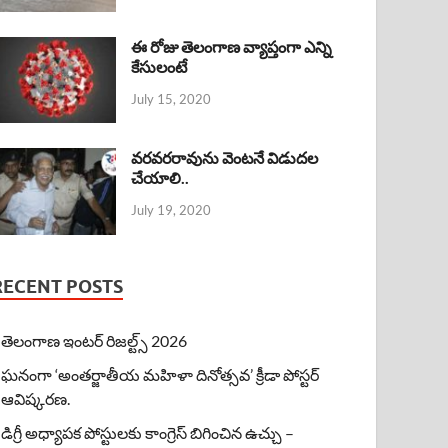
ఈ రోజు తెలంగాణ వ్యాప్తంగా ఎన్ని
కేసులంటే
July 15, 2020
వరవరరావును వెంటనే విడుదల
చేయాలి..
July 19, 2020
RECENT POSTS
తెలంగాణ ఇంటర్ రిజల్ట్స్ 2026
ఘనంగా ‘అంతర్జాతీయ మహిళా దినోత్సవ’ క్రీడా పోస్టర్
ఆవిష్కరణ.
డిగ్రీ అధ్యాపక పోస్టులకు కాంగ్రెస్ బిగించిన ఉచ్చు –