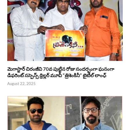
మెగాస్టార్ చిరంజీవి 70వ పుట్టిన రోజు సందర్భంగా ఘనంగా
డిఫరెంట్ సస్పెన్స్ థ్రిల్లర్ మూవీ “త్రిశెంకినీ” టైటిల్ లాంఛ్
August 22, 2025