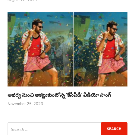
అథర్వ నుంచి ఆకట్టుకుంటోన్న ‘కేసీపీడీ’ వీడియో సాంగ్
November 25, 2023