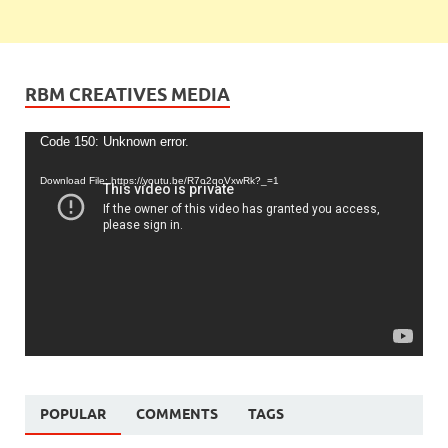
RBM CREATIVES MEDIA
Video
Code 150: Unknown error.
Player
Download File: https://youtu.be/R7o2qoVxwRk?_=1
POPULAR
COMMENTS
TAGS