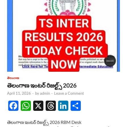
తెలంగాణ
తెలంగాణ ఇంటర్ రిజల్ట్స్ 2026
April 11, 2026
-
by
admin
-
Leave a Comment
F
W
X
T
L
S
a
h
h
i
h
తెలంగాణ ఇంటర్ రిజల్ట్స్ 2026 RBM Desk
c
a
r
n
a