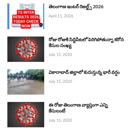
తెలంగాణ ఇంటర్ రిజల్ట్స్ 2026
April 11, 2026
రోజు రోజుకి సిద్దిపేటలో పెరిగిపోతున్నా కరోన
కేసుల సంఖ్య
July 15, 2020
వికారాబాద్ జిల్లాలో కురుస్తున్న భారీ వర్షం
July 15, 2020
ఈ రోజు తెలంగాణ వ్యాప్తంగా ఎన్ని
కేసులంటే
July 15, 2020