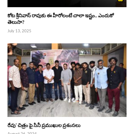
కోట శ్రీనివాస్ రావుకు ఈ హీరోలంటే చాలా ఇష్టం.. ఎందుకో
తెలుసా?
July 13, 2025
రేవు’ చిత్రం పై సినీ ప్రముఖుల ప్రశంసలు
August 26, 2024