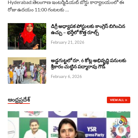
Hyderabad:తెలంగాణ ఇంటర్మీడియట్ బోర్డు కార్యాలయంలో ఈ
రోజు ఉదయం 11:00 గంటలకు …
e
t
e
k
r
b
s
a
e
e
డిగ్రీ అధ్యాపక పోస్టులకు కాంగ్రెస్ బిగించిన
o
A
ఉచ్చు – భర్తీలో కొత్త రూల్స్
d
d
February 21, 2026
o
p
s
I
k
p
n
అడ్డగుట్టలో రూ. 6 కోట్ల అభివృద్ధి పనులకు
శ్రీకారం చుట్టిన పద్మారావు గౌడ్
February 6, 2026
ఆంధ్రప్రదేశ్
VIEW ALL