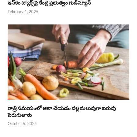
ఇన్‌కం ట్యాక్స్‌పై కేంద్ర ప్రభుత్వం గుడ్‌న్యూస్‌
February 1, 2025
రాత్రి సమయంలో ఆలా చేయడం వల్ల సులువుగా బరువు
పెరుగుతారు
October 5, 2024