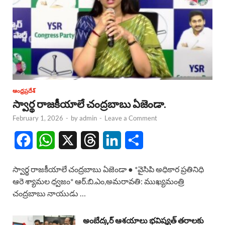
ఆంధ్రప్రదేశ్
స్వార్థ రాజకీయాలే చంద్రబాబు ఏజెండా.
February 1, 2026
-
by
admin
-
Leave a Comment
F
W
X
T
L
S
a
h
h
i
h
స్వార్థ రాజకీయాలే చంద్రబాబు ఏజెండా ● *వైసిపి అధికార ప్రతినిధి
c
a
r
n
a
ఆరె శ్యామల ధ్వజం* ఆర్.బి.ఎం,అమరావతి: ముఖ్యమంత్రి
చంద్రబాబు నాయుడు …
e
t
e
k
r
b
s
a
e
e
అంబేద్కర్ ఆశయాలు భవిష్యత్ తరాలకు