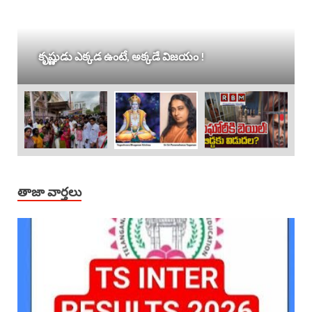
కృష్ణుడు ఎక్కడ ఉంటే, అక్కడే విజయం !
తాజా వార్తలు