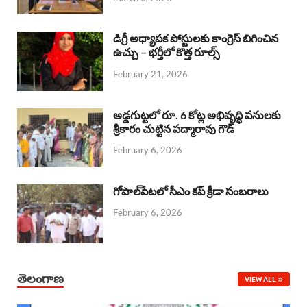
o
p
s
I
k
p
n
డిగ్రీ అధ్యాపక పోస్టులకు కాంగ్రెస్ బిగించిన
ఉచ్చు – భర్తీలో కొత్త రూల్స్
February 21, 2026
అడ్డగుట్టలో రూ. 6 కోట్ల అభివృద్ధి పనులకు
శ్రీకారం చుట్టిన పద్మారావు గౌడ్
February 6, 2026
గోపాల్‌పేటలో సీఎం కప్ క్రీడా సంబరాలు
February 6, 2026
తెలంగాణ
VIEW ALL