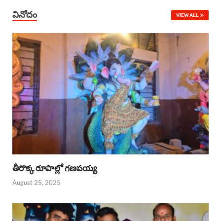
వినోదం
VIEW ALL
తీరొక్క రూపాల్లో గణపయ్య
August 25, 2025