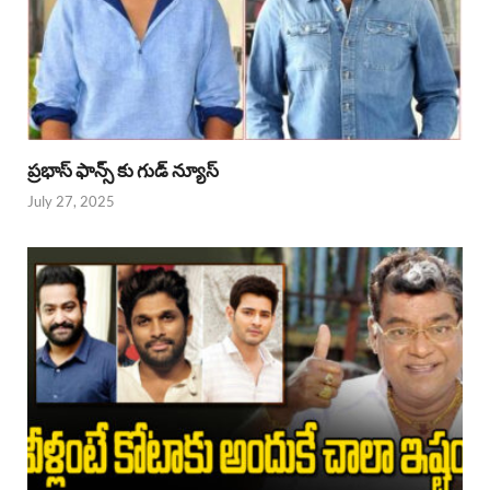
ప్రభాస్ ఫాన్స్ కు గుడ్ న్యూస్
July 27, 2025