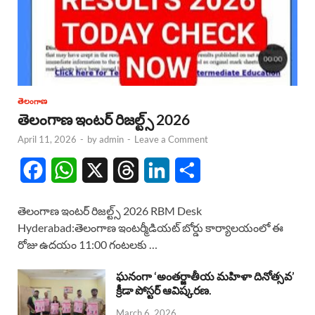
తెలంగాణ
తెలంగాణ ఇంటర్ రిజల్ట్స్ 2026
April 11, 2026
-
by
admin
-
Leave a Comment
F
W
X
T
L
S
a
h
h
i
h
తెలంగాణ ఇంటర్ రిజల్ట్స్ 2026 RBM Desk
c
a
r
n
a
Hyderabad:తెలంగాణ ఇంటర్మీడియట్ బోర్డు కార్యాలయంలో ఈ
రోజు ఉదయం 11:00 గంటలకు …
e
t
e
k
r
b
s
a
e
e
ఘనంగా ‘అంతర్జాతీయ మహిళా దినోత్సవ’
క్రీడా పోస్టర్ ఆవిష్కరణ.
o
A
d
d
March 6, 2026