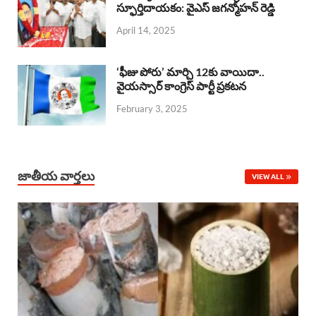
o
A
స్ఫూర్తిదాయకం: వైఎస్ జగన్మోహన్ రెడ్డి
d
d
April 14, 2025
o
p
s
I
k
p
n
‘ఫీజు పోరు’ మార్చి 12కు వాయిదా..
వైయస్సార్‌ కాంగ్రెస్‌ పార్టీ ప్రకటన
February 3, 2025
జాతీయ వార్తలు
VIEW ALL