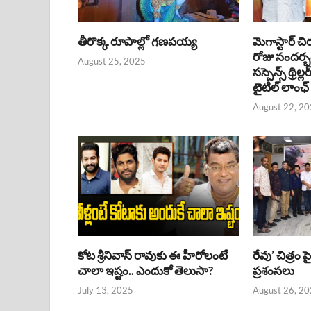
తీరొక్క రూపాల్లో గణపయ్య
మెగాస్టార్ చి
రోజు సందర్
August 25, 2025
సస్పెన్స్ థ్రిల్
టైటిల్ లాంఛ్
August 22, 2
కోట శ్రీనివాస్ రావుకు ఈ హీరోలంటే
రేవు’ చిత్రం 
చాలా ఇష్టం.. ఎందుకో తెలుసా?
ప్రశంసలు
July 13, 2025
August 26, 2