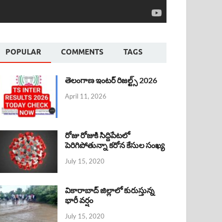
POPULAR
COMMENTS
TAGS
తెలంగాణ ఇంటర్ రిజల్ట్స్ 2026
April 11, 2026
రోజు రోజుకి సిద్దిపేటలో
పెరిగిపోతున్నా కరోన కేసుల సంఖ్య
July 15, 2020
వికారాబాద్ జిల్లాలో కురుస్తున్న
భారీ వర్షం
July 15, 2020