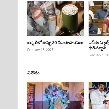
ఒక్క కిలో ఉప్పు 30 వేల రూపాయలు
ఇన్‌కం ట్యాక్స
గుడ్‌న్యూస్‌
February 15, 2025
February 1, 2
వినోదం