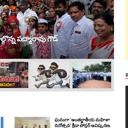
ట్ర
 విజయం !
ల
Au
V
P
ఘనంగా ‘అంతర్జాతీయ మహిళా
దినోత్సవ’ క్రీడా పోస్టర్ ఆవిష్కరణ.