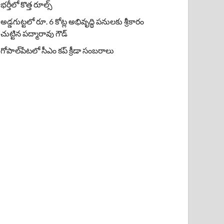
భర్తీలో కొత్త రూల్స్
అడ్డగుట్టలో రూ. 6 కోట్ల అభివృద్ధి పనులకు శ్రీకారం
చుట్టిన పద్మారావు గౌడ్
గోపాల్‌పేటలో సీఎం కప్ క్రీడా సంబరాలు