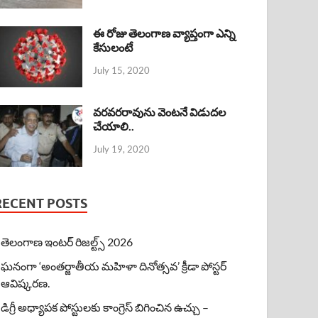
ఈ రోజు తెలంగాణ వ్యాప్తంగా ఎన్ని
కేసులంటే
July 15, 2020
వరవరరావును వెంటనే విడుదల
చేయాలి..
July 19, 2020
RECENT POSTS
తెలంగాణ ఇంటర్ రిజల్ట్స్ 2026
ఘనంగా ‘అంతర్జాతీయ మహిళా దినోత్సవ’ క్రీడా పోస్టర్
ఆవిష్కరణ.
డిగ్రీ అధ్యాపక పోస్టులకు కాంగ్రెస్ బిగించిన ఉచ్చు –