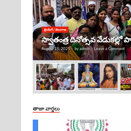
ట్రెండింగ్
/
తెలంగాణ
కృష్ణుడు ఎక్కడ ఉంటే, అక్కడే
August 15, 2025
-
by
admin
-
Leave a Comment
తాజా వార్తలు