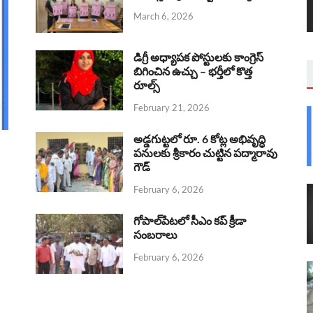
March 6, 2026
డిగ్రీ అధ్యాపక పోస్టులకు కాంగ్రెస్
బిగించిన ఉచ్చు – భర్తీలో కొత్త
రూల్స్
February 21, 2026
అడ్డగుట్టలో రూ. 6 కోట్ల అభివృద్ధి
పనులకు శ్రీకారం చుట్టిన పద్మారావు
గౌడ్
February 6, 2026
గోపాల్‌పేటలో సీఎం కప్ క్రీడా
సంబరాలు
February 6, 2026