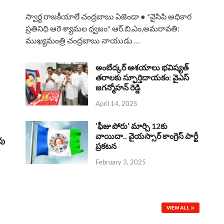
a
h
h
i
h
స్వార్థ రాజకీయాలే చంద్రబాబు ఏజెండా ● *వైసిపి అధికార
c
a
r
n
a
ప్రతినిధి ఆరె శ్యామల ధ్వజం* ఆర్.బి.ఎం,అమరావతి:
ముఖ్యమంత్రి చంద్రబాబు నాయుడు …
e
t
e
k
r
b
s
a
e
e
అంబేద్కర్ ఆశయాలు భవిష్యత్
o
A
తరాలకు స్ఫూర్తిదాయకం: వైఎస్
d
d
జగన్మోహన్ రెడ్డి
o
p
s
I
April 14, 2025
k
p
n
‘ఫీజు పోరు’ మార్చి 12కు
వాయిదా.. వైయస్సార్‌ కాంగ్రెస్‌ పార్టీ
వు
ప్రకటన
February 3, 2025
VIEW ALL