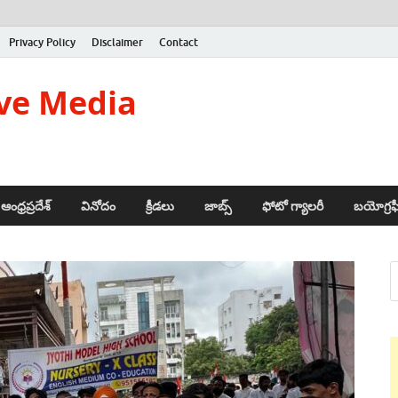
Privacy Policy
Disclaimer
Contact
ve Media
ఆంధ్రప్రదేశ్
వినోదం
క్రీడలు
జాబ్స్
ఫోటో గ్యాలరీ
బయోగ్రఫ