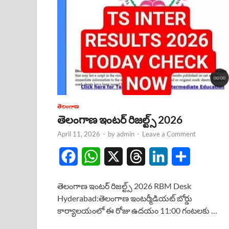
తెలంగాణ
తెలంగాణ ఇంటర్ రిజల్ట్స్ 2026
April 11, 2026
-
by
admin
-
Leave a Comment
F
W
X
T
L
S
a
h
h
i
h
తెలంగాణ ఇంటర్ రిజల్ట్స్ 2026 RBM Desk
c
a
r
n
a
Hyderabad:తెలంగాణ ఇంటర్మీడియట్ బోర్డు
కార్యాలయంలో ఈ రోజు ఉదయం 11:00 గంటలకు …
e
t
e
k
r