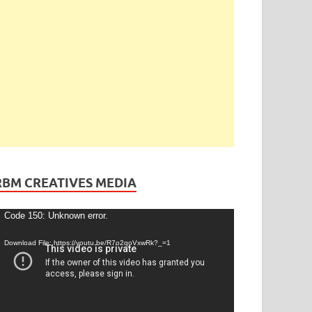
ెండింగ్
/
తెలంగాణ
ేడీ అఘోరీకి బెయిల్.. ఈరోజే విడుదల
gust 13, 2025
-
by
admin
-
Leave a Comment
RBM CREATIVES MEDIA
ideo
Code 150: Unknown error.
layer
Download File: https://youtu.be/R7o2qoVxwRk?_=1