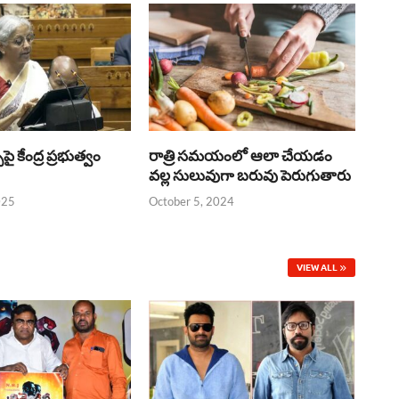
్‌పై కేంద్ర ప్రభుత్వం
రాత్రి సమయంలో ఆలా చేయడం
వల్ల సులువుగా బరువు పెరుగుతారు
025
October 5, 2024
VIEW ALL