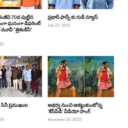
రంజీవి 70వ పుట్టిన
ప్రభాస్ ఫాన్స్ కు గుడ్ న్యూస్
భంగా ఘనంగా డిఫరెంట్
July 27, 2025
లర్ మూవీ “త్రిశెంకినీ”
025
పై సినీ ప్రముఖుల
అథర్వ నుంచి ఆకట్టుకుంటోన్న
‘కేసీపీడీ’ వీడియో సాంగ్
024
November 25, 2023