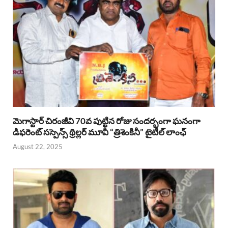
మెగాస్టార్ చిరంజీవి 70వ పుట్టిన రోజు సందర్భంగా ఘనంగా
డిఫరెంట్ సస్పెన్స్ థ్రిల్లర్ మూవీ “త్రిశెంకినీ” టైటిల్ లాంఛ్
August 22, 2025