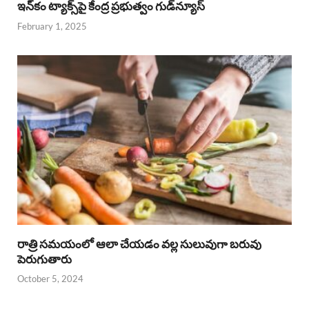
ఇన్‌కం ట్యాక్స్‌పై కేంద్ర ప్రభుత్వం గుడ్‌న్యూస్‌
February 1, 2025
రాత్రి సమయంలో ఆలా చేయడం వల్ల సులువుగా బరువు
పెరుగుతారు
October 5, 2024