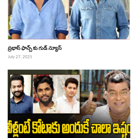
ప్రభాస్ ఫాన్స్ కు గుడ్ న్యూస్
July 27, 2025