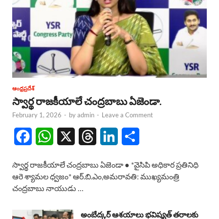
ఆంధ్రప్రదేశ్
స్వార్థ రాజకీయాలే చంద్రబాబు ఏజెండా.
February 1, 2026
-
by
admin
-
Leave a Comment
F
W
X
T
L
S
a
h
h
i
h
స్వార్థ రాజకీయాలే చంద్రబాబు ఏజెండా ● *వైసిపి అధికార ప్రతినిధి
c
a
r
n
a
ఆరె శ్యామల ధ్వజం* ఆర్.బి.ఎం,అమరావతి: ముఖ్యమంత్రి
చంద్రబాబు నాయుడు …
e
t
e
k
r
b
s
a
e
e
అంబేద్కర్ ఆశయాలు భవిష్యత్ తరాలకు