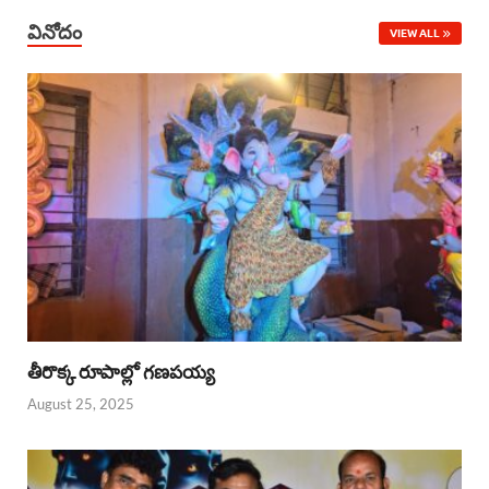
వినోదం
VIEW ALL
తీరొక్క రూపాల్లో గణపయ్య
August 25, 2025