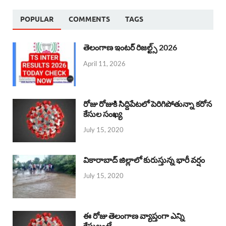
POPULAR
COMMENTS
TAGS
తెలంగాణ ఇంటర్ రిజల్ట్స్ 2026
April 11, 2026
రోజు రోజుకి సిద్దిపేటలో పెరిగిపోతున్నా కరోన
కేసుల సంఖ్య
July 15, 2020
వికారాబాద్ జిల్లాలో కురుస్తున్న భారీ వర్షం
July 15, 2020
ఈ రోజు తెలంగాణ వ్యాప్తంగా ఎన్ని
కేసులంటే