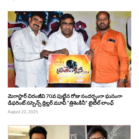
మెగాస్టార్ చిరంజీవి 70వ పుట్టిన రోజు సందర్భంగా ఘనంగా
డిఫరెంట్ సస్పెన్స్ థ్రిల్లర్ మూవీ “త్రిశెంకినీ” టైటిల్ లాంఛ్
August 22, 2025