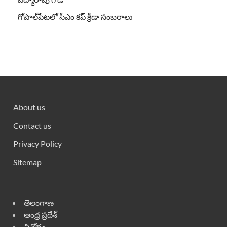
గోపాల్‌పేటలో సీఎం కప్ క్రీడా సంబరాలు
About us
Contact us
Privacy Policy
Sitemap
తెలంగాణ
ఆంధ్ర ప్రదేశ్
వినోదం