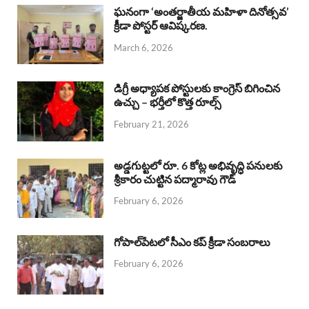
b
s
a
e
e
ఘనంగా ‘అంతర్జాతీయ మహిళా దినోత్సవ’
క్రీడా పోస్టర్ ఆవిష్కరణ.
o
A
d
d
March 6, 2026
o
p
s
I
k
p
n
డిగ్రీ అధ్యాపక పోస్టులకు కాంగ్రెస్ బిగించిన
ఉచ్చు – భర్తీలో కొత్త రూల్స్
February 21, 2026
అడ్డగుట్టలో రూ. 6 కోట్ల అభివృద్ధి పనులకు
శ్రీకారం చుట్టిన పద్మారావు గౌడ్
February 6, 2026
గోపాల్‌పేటలో సీఎం కప్ క్రీడా సంబరాలు
February 6, 2026