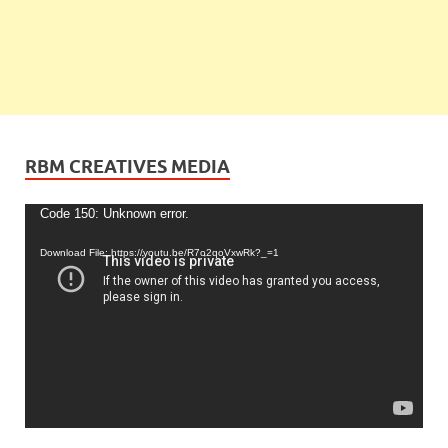
RBM CREATIVES MEDIA
Video
Code 150: Unknown error.
Player
Download File: https://youtu.be/R7o2qoVxwRk?_=1