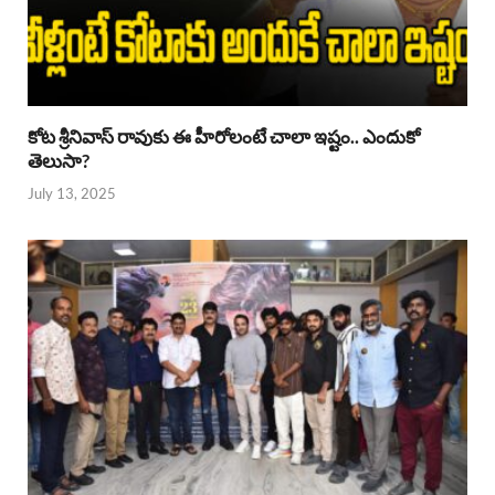
కోట శ్రీనివాస్ రావుకు ఈ హీరోలంటే చాలా ఇష్టం.. ఎందుకో
తెలుసా?
July 13, 2025