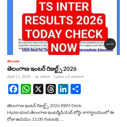
తెలంగాణ
తెలంగాణ ఇంటర్ రిజల్ట్స్ 2026
April 11, 2026
-
by
admin
-
Leave a Comment
F
W
X
T
L
S
a
h
h
i
h
తెలంగాణ ఇంటర్ రిజల్ట్స్ 2026 RBM Desk
c
a
r
n
a
Hyderabad:తెలంగాణ ఇంటర్మీడియట్ బోర్డు కార్యాలయంలో ఈ
రోజు ఉదయం 11:00 గంటలకు …
e
t
e
k
r