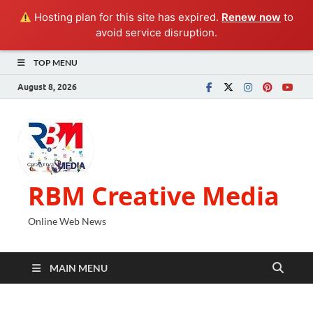
Hosting plan for this site has expired.
Renew now
to
avoid service disruption.
TOP MENU
August 8, 2026
RBM Creative Media
Online Web News
MAIN MENU