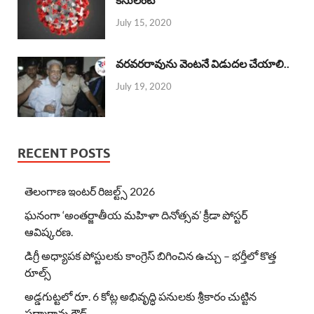
July 15, 2020
వరవరరావును వెంటనే విడుదల చేయాలి..
July 19, 2020
RECENT POSTS
తెలంగాణ ఇంటర్ రిజల్ట్స్ 2026
ఘనంగా ‘అంతర్జాతీయ మహిళా దినోత్సవ’ క్రీడా పోస్టర్
ఆవిష్కరణ.
డిగ్రీ అధ్యాపక పోస్టులకు కాంగ్రెస్ బిగించిన ఉచ్చు – భర్తీలో కొత్త
రూల్స్
అడ్డగుట్టలో రూ. 6 కోట్ల అభివృద్ధి పనులకు శ్రీకారం చుట్టిన
పద్మారావు గౌడ్