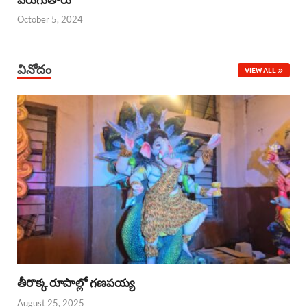
October 5, 2024
వినోదం
VIEW ALL
తీరొక్క రూపాల్లో గణపయ్య
August 25, 2025