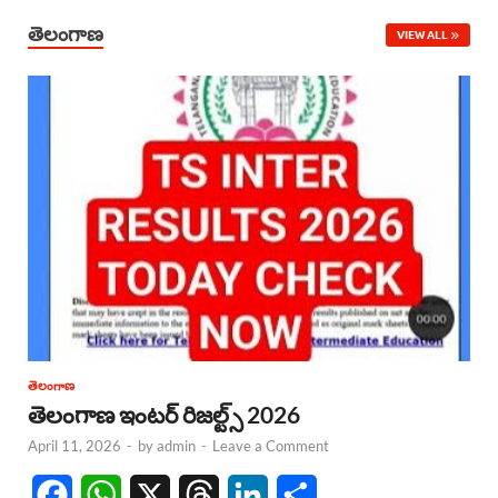
తెలంగాణ
VIEW ALL
తెలంగాణ
తెలంగాణ ఇంటర్ రిజల్ట్స్ 2026
April 11, 2026
-
by
admin
-
Leave a Comment
F
W
X
T
L
S