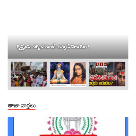
కృష్ణుడు ఎక్కడ ఉంటే, అక్కడే విజయం !
తాజా వార్తలు