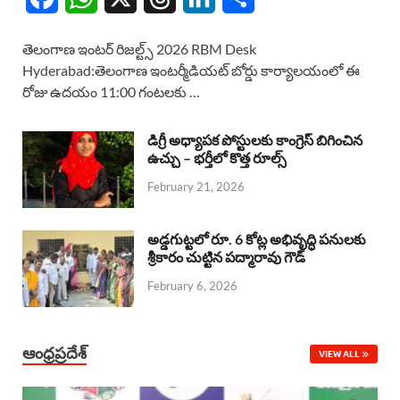
a
h
h
i
h
తెలంగాణ ఇంటర్ రిజల్ట్స్ 2026 RBM Desk
c
a
r
n
a
Hyderabad:తెలంగాణ ఇంటర్మీడియట్ బోర్డు కార్యాలయంలో ఈ
రోజు ఉదయం 11:00 గంటలకు …
e
t
e
k
r
b
s
a
e
e
డిగ్రీ అధ్యాపక పోస్టులకు కాంగ్రెస్ బిగించిన
o
A
ఉచ్చు – భర్తీలో కొత్త రూల్స్
d
d
February 21, 2026
o
p
s
I
k
p
n
అడ్డగుట్టలో రూ. 6 కోట్ల అభివృద్ధి పనులకు
శ్రీకారం చుట్టిన పద్మారావు గౌడ్
February 6, 2026
ఆంధ్రప్రదేశ్
VIEW ALL