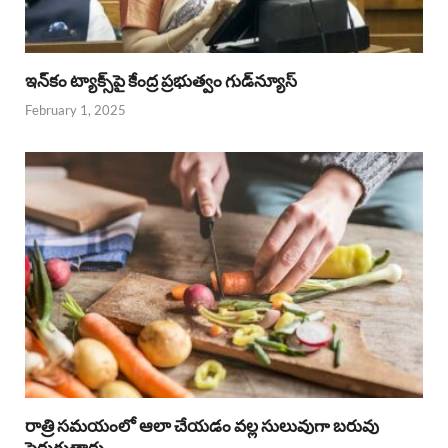
ఇన్‌కం ట్యాక్స్‌పై కేంద్ర ప్రభుత్వం గుడ్‌న్యూస్‌
February 1, 2025
రాత్రి సమయంలో ఆలా చేయడం వల్ల సులువుగా బరువు
పెరుగుతారు