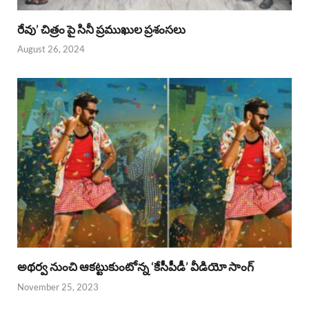
రేవు’ చిత్రం పై సినీ ప్రముఖుల ప్రశంసలు
August 26, 2024
అథర్వ నుంచి ఆకట్టుకుంటోన్న ‘కేసీపీడీ’ వీడియో సాంగ్
November 25, 2023