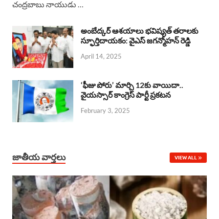
చంద్రబాబు నాయుడు …
e
t
e
k
r
b
s
a
e
e
అంబేద్కర్ ఆశయాలు భవిష్యత్ తరాలకు
o
A
స్ఫూర్తిదాయకం: వైఎస్ జగన్మోహన్ రెడ్డి
d
d
April 14, 2025
o
p
s
I
k
p
n
‘ఫీజు పోరు’ మార్చి 12కు వాయిదా..
వైయస్సార్‌ కాంగ్రెస్‌ పార్టీ ప్రకటన
February 3, 2025
జాతీయ వార్తలు
VIEW ALL