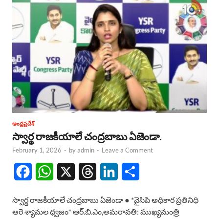
ఆంధ్రప్రదేశ్
స్వార్థ రాజకీయాలే చంద్రబాబు ఏజెండా.
February 1, 2026
-
by
admin
-
Leave a Comment
F
W
X
T
L
S
a
h
h
i
h
స్వార్థ రాజకీయాలే చంద్రబాబు ఏజెండా ● *వైసిపి అధికార ప్రతినిధి
c
a
r
n
a
ఆరె శ్యామల ధ్వజం* ఆర్.బి.ఎం,అమరావతి: ముఖ్యమంత్రి