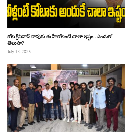
కోట శ్రీనివాస్ రావుకు ఈ హీరోలంటే చాలా ఇష్టం.. ఎందుకో
తెలుసా?
July 13, 2025