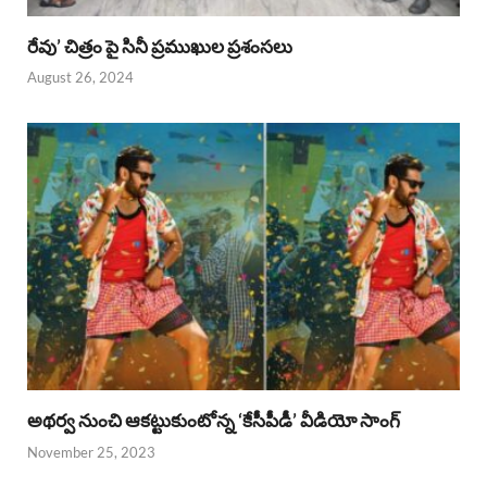
రేవు’ చిత్రం పై సినీ ప్రముఖుల ప్రశంసలు
August 26, 2024
అథర్వ నుంచి ఆకట్టుకుంటోన్న ‘కేసీపీడీ’ వీడియో సాంగ్
November 25, 2023