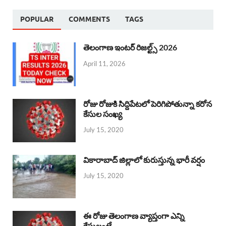
POPULAR
COMMENTS
TAGS
తెలంగాణ ఇంటర్ రిజల్ట్స్ 2026
April 11, 2026
రోజు రోజుకి సిద్దిపేటలో పెరిగిపోతున్నా కరోన
కేసుల సంఖ్య
July 15, 2020
వికారాబాద్ జిల్లాలో కురుస్తున్న భారీ వర్షం
July 15, 2020
ఈ రోజు తెలంగాణ వ్యాప్తంగా ఎన్ని
కేసులంటే