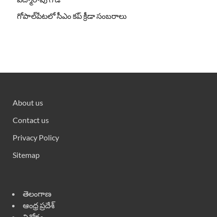
గోపాల్‌పేటలో సీఎం కప్ క్రీడా సంబరాలు
About us
Contact us
Privacy Policy
Sitemap
తెలంగాణ
ఆంధ్ర ప్రదేశ్
వినోదం