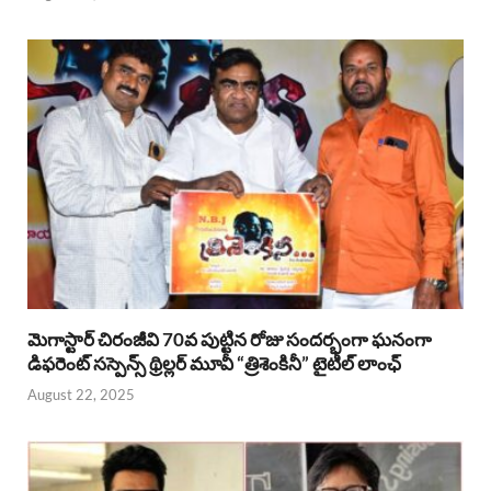
మెగాస్టార్ చిరంజీవి 70వ పుట్టిన రోజు సందర్భంగా ఘనంగా
డిఫరెంట్ సస్పెన్స్ థ్రిల్లర్ మూవీ “త్రిశెంకినీ” టైటిల్ లాంఛ్
August 22, 2025