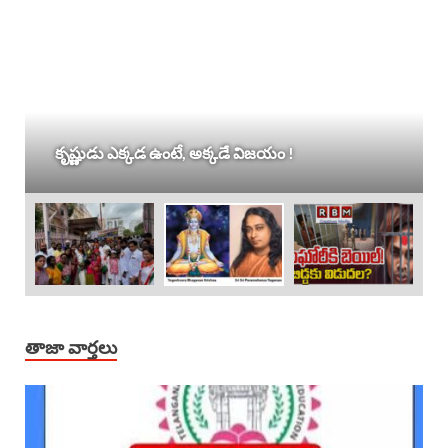
కృష్ణుడు ఎక్కడ ఉంటే, అక్కడే విజయం !
తాజా వార్తలు