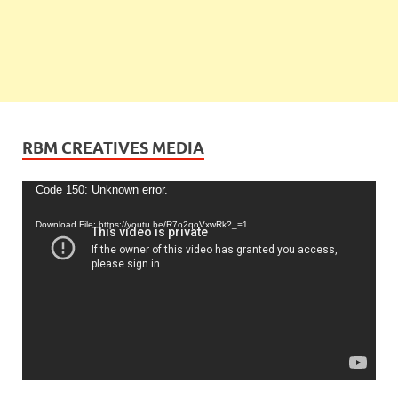
RBM CREATIVES MEDIA
Video
Code 150: Unknown error.
Player
Download File: https://youtu.be/R7o2qoVxwRk?_=1