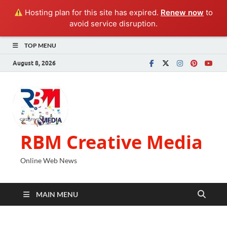
Hosting plan for this site has expired.
Renew now
to
avoid service disruption.
TOP MENU
August 8, 2026
RBM Creative Media
Online Web News
MAIN MENU