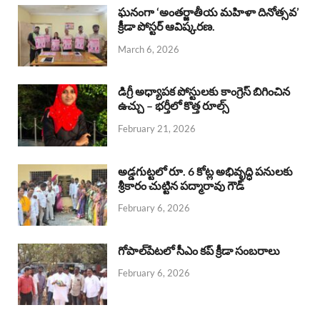
b
s
a
e
e
ఘనంగా ‘అంతర్జాతీయ మహిళా దినోత్సవ’
క్రీడా పోస్టర్ ఆవిష్కరణ.
o
A
d
d
March 6, 2026
o
p
s
I
k
p
n
డిగ్రీ అధ్యాపక పోస్టులకు కాంగ్రెస్ బిగించిన
ఉచ్చు – భర్తీలో కొత్త రూల్స్
February 21, 2026
అడ్డగుట్టలో రూ. 6 కోట్ల అభివృద్ధి పనులకు
శ్రీకారం చుట్టిన పద్మారావు గౌడ్
February 6, 2026
గోపాల్‌పేటలో సీఎం కప్ క్రీడా సంబరాలు
February 6, 2026