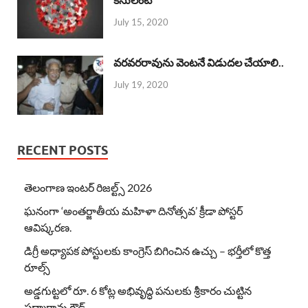
July 15, 2020
వరవరరావును వెంటనే విడుదల చేయాలి..
July 19, 2020
RECENT POSTS
తెలంగాణ ఇంటర్ రిజల్ట్స్ 2026
ఘనంగా ‘అంతర్జాతీయ మహిళా దినోత్సవ’ క్రీడా పోస్టర్
ఆవిష్కరణ.
డిగ్రీ అధ్యాపక పోస్టులకు కాంగ్రెస్ బిగించిన ఉచ్చు – భర్తీలో కొత్త
రూల్స్
అడ్డగుట్టలో రూ. 6 కోట్ల అభివృద్ధి పనులకు శ్రీకారం చుట్టిన
పద్మారావు గౌడ్