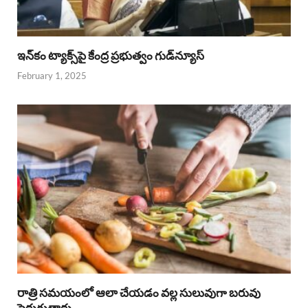
ఇన్‌కం ట్యాక్స్‌పై కేంద్ర ప్రభుత్వం గుడ్‌న్యూస్‌
February 1, 2025
రాత్రి సమయంలో ఆలా చేయడం వల్ల సులువుగా బరువు
పెరుగుతారు