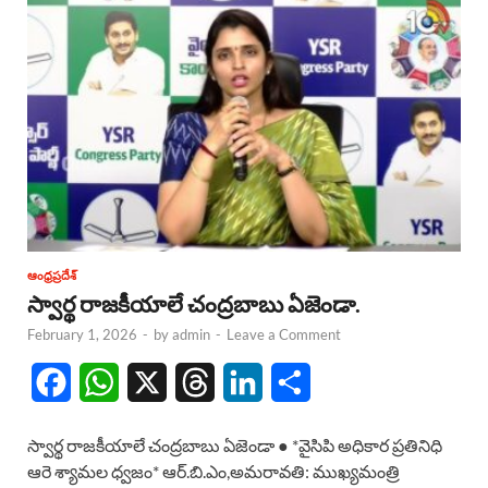
ఆంధ్రప్రదేశ్
స్వార్థ రాజకీయాలే చంద్రబాబు ఏజెండా.
February 1, 2026
-
by
admin
-
Leave a Comment
F
W
X
T
L
S
a
h
h
i
h
స్వార్థ రాజకీయాలే చంద్రబాబు ఏజెండా ● *వైసిపి అధికార ప్రతినిధి
c
a
r
n
a
ఆరె శ్యామల ధ్వజం* ఆర్.బి.ఎం,అమరావతి: ముఖ్యమంత్రి