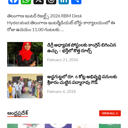
a
h
h
i
h
తెలంగాణ ఇంటర్ రిజల్ట్స్ 2026 RBM Desk
c
a
r
n
a
Hyderabad:తెలంగాణ ఇంటర్మీడియట్ బోర్డు కార్యాలయంలో ఈ
రోజు ఉదయం 11:00 గంటలకు …
e
t
e
k
r
b
s
a
e
e
డిగ్రీ అధ్యాపక పోస్టులకు కాంగ్రెస్ బిగించిన
o
A
ఉచ్చు – భర్తీలో కొత్త రూల్స్
d
d
February 21, 2026
o
p
s
I
k
p
n
అడ్డగుట్టలో రూ. 6 కోట్ల అభివృద్ధి పనులకు
శ్రీకారం చుట్టిన పద్మారావు గౌడ్
February 6, 2026
ఆంధ్రప్రదేశ్
VIEW ALL