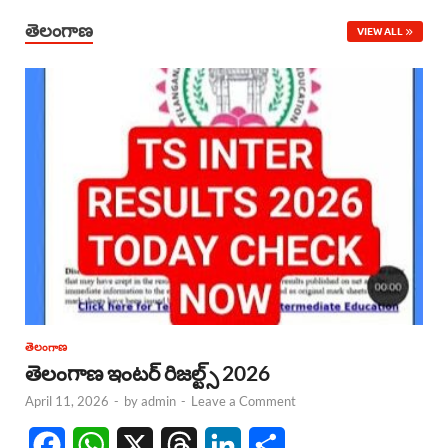
తెలంగాణ
VIEW ALL
తెలంగాణ
తెలంగాణ ఇంటర్ రిజల్ట్స్ 2026
April 11, 2026
-
by
admin
-
Leave a Comment
F
W
X
T
L
S