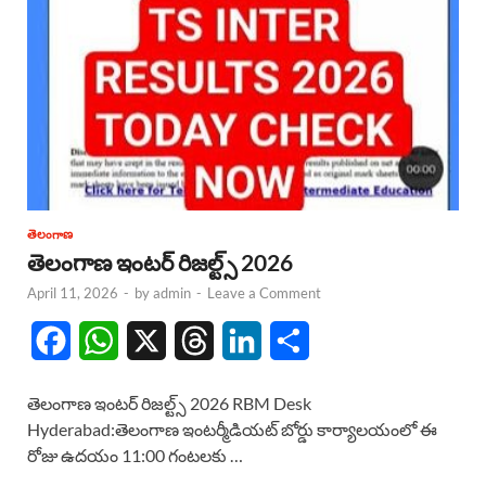
తెలంగాణ
తెలంగాణ ఇంటర్ రిజల్ట్స్ 2026
April 11, 2026
-
by
admin
-
Leave a Comment
F
W
X
T
L
S
a
h
h
i
h
తెలంగాణ ఇంటర్ రిజల్ట్స్ 2026 RBM Desk
c
a
r
n
a
Hyderabad:తెలంగాణ ఇంటర్మీడియట్ బోర్డు కార్యాలయంలో ఈ
రోజు ఉదయం 11:00 గంటలకు …
e
t
e
k
r