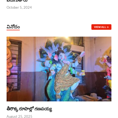
October 5, 2024
వినోదం
VIEW ALL
తీరొక్క రూపాల్లో గణపయ్య
August 25, 2025