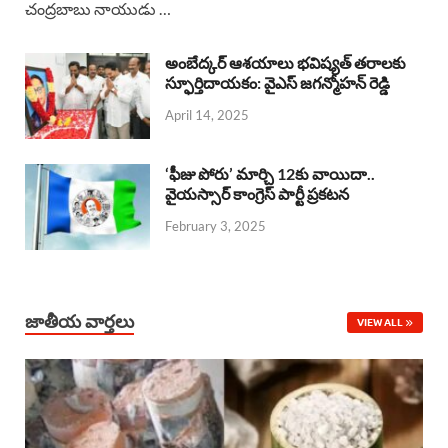
చంద్రబాబు నాయుడు …
e
t
e
k
r
b
s
a
e
e
అంబేద్కర్ ఆశయాలు భవిష్యత్ తరాలకు
o
A
స్ఫూర్తిదాయకం: వైఎస్ జగన్మోహన్ రెడ్డి
d
d
April 14, 2025
o
p
s
I
k
p
n
‘ఫీజు పోరు’ మార్చి 12కు వాయిదా..
వైయస్సార్‌ కాంగ్రెస్‌ పార్టీ ప్రకటన
February 3, 2025
జాతీయ వార్తలు
VIEW ALL