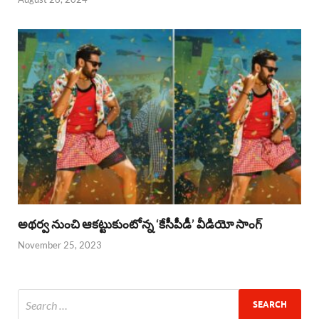
అథర్వ నుంచి ఆకట్టుకుంటోన్న ‘కేసీపీడీ’ వీడియో సాంగ్
November 25, 2023