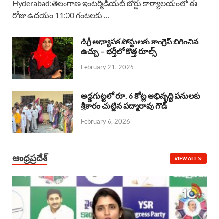
Hyderabad:తెలంగాణ ఇంటర్మీడియట్ బోర్డు కార్యాలయంలో ఈ
రోజు ఉదయం 11:00 గంటలకు …
e
t
e
k
r
b
s
a
e
e
డిగ్రీ అధ్యాపక పోస్టులకు కాంగ్రెస్ బిగించిన
o
A
ఉచ్చు – భర్తీలో కొత్త రూల్స్
d
d
February 21, 2026
o
p
s
I
k
p
n
అడ్డగుట్టలో రూ. 6 కోట్ల అభివృద్ధి పనులకు
శ్రీకారం చుట్టిన పద్మారావు గౌడ్
February 6, 2026
ఆంధ్రప్రదేశ్
VIEW ALL