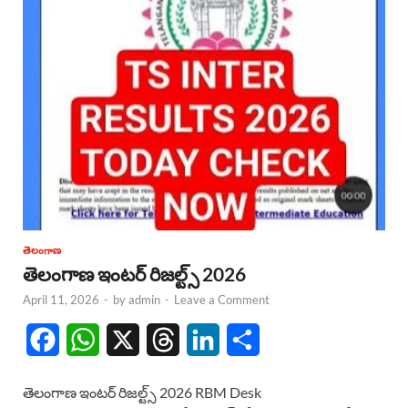
తెలంగాణ
తెలంగాణ ఇంటర్ రిజల్ట్స్ 2026
April 11, 2026
-
by
admin
-
Leave a Comment
F
W
X
T
L
S
a
h
h
i
h
తెలంగాణ ఇంటర్ రిజల్ట్స్ 2026 RBM Desk
c
a
r
n
a