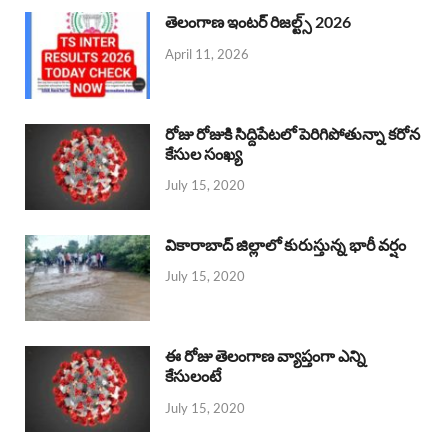
తెలంగాణ ఇంటర్ రిజల్ట్స్ 2026
April 11, 2026
రోజు రోజుకి సిద్దిపేటలో పెరిగిపోతున్నా కరోన
కేసుల సంఖ్య
July 15, 2020
వికారాబాద్ జిల్లాలో కురుస్తున్న భారీ వర్షం
July 15, 2020
ఈ రోజు తెలంగాణ వ్యాప్తంగా ఎన్ని
కేసులంటే
July 15, 2020