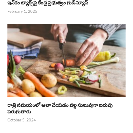
ఇన్‌కం ట్యాక్స్‌పై కేంద్ర ప్రభుత్వం గుడ్‌న్యూస్‌
February 1, 2025
రాత్రి సమయంలో ఆలా చేయడం వల్ల సులువుగా బరువు
పెరుగుతారు
October 5, 2024