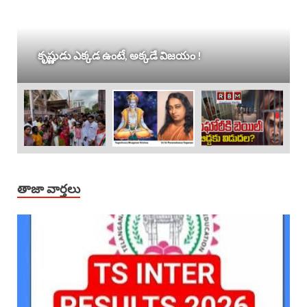
కృష్ణుడు ఎక్కడ ఉంటే, అక్కడే విజయం !
తాజా వార్తలు