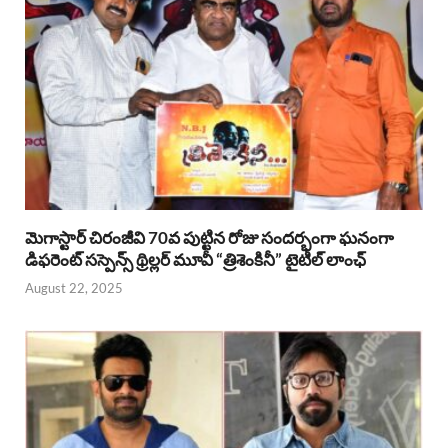
మెగాస్టార్ చిరంజీవి 70వ పుట్టిన రోజు సందర్భంగా ఘనంగా
డిఫరెంట్ సస్పెన్స్ థ్రిల్లర్ మూవీ “త్రిశెంకినీ” టైటిల్ లాంఛ్
August 22, 2025