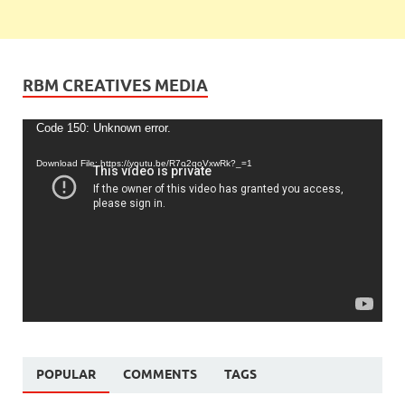
RBM CREATIVES MEDIA
Video
Code 150: Unknown error.
Player
Download File: https://youtu.be/R7o2qoVxwRk?_=1
POPULAR
COMMENTS
TAGS