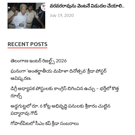
వరవరరావును వెంటనే విడుదల చేయాలి..
July 19, 2020
RECENT POSTS
తెలంగాణ ఇంటర్ రిజల్ట్స్ 2026
ఘనంగా ‘అంతర్జాతీయ మహిళా దినోత్సవ’ క్రీడా పోస్టర్
ఆవిష్కరణ.
డిగ్రీ అధ్యాపక పోస్టులకు కాంగ్రెస్ బిగించిన ఉచ్చు – భర్తీలో కొత్త
రూల్స్
అడ్డగుట్టలో రూ. 6 కోట్ల అభివృద్ధి పనులకు శ్రీకారం చుట్టిన
పద్మారావు గౌడ్
గోపాల్‌పేటలో సీఎం కప్ క్రీడా సంబరాలు