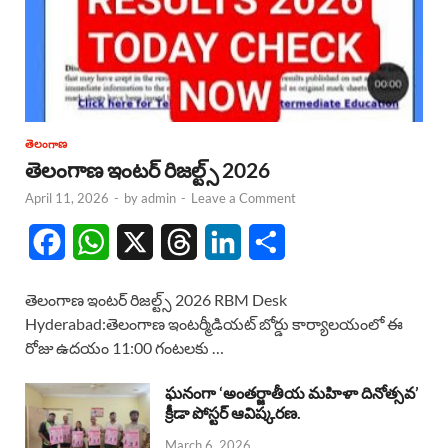
తెలంగాణ
తెలంగాణ ఇంటర్ రిజల్ట్స్ 2026
April 11, 2026
-
by
admin
-
Leave a Comment
F
W
X
T
L
S
a
h
h
i
h
తెలంగాణ ఇంటర్ రిజల్ట్స్ 2026 RBM Desk
c
a
r
n
a
Hyderabad:తెలంగాణ ఇంటర్మీడియట్ బోర్డు కార్యాలయంలో ఈ
రోజు ఉదయం 11:00 గంటలకు …
e
t
e
k
r
b
s
a
e
e
ఘనంగా ‘అంతర్జాతీయ మహిళా దినోత్సవ’
క్రీడా పోస్టర్ ఆవిష్కరణ.
o
A
d
d
March 6, 2026