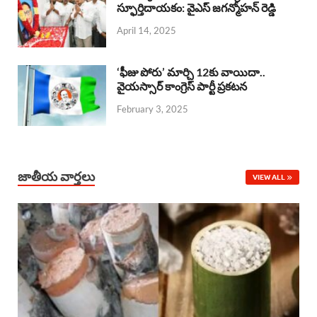
o
A
స్ఫూర్తిదాయకం: వైఎస్ జగన్మోహన్ రెడ్డి
d
d
April 14, 2025
o
p
s
I
k
p
n
‘ఫీజు పోరు’ మార్చి 12కు వాయిదా..
వైయస్సార్‌ కాంగ్రెస్‌ పార్టీ ప్రకటన
February 3, 2025
జాతీయ వార్తలు
VIEW ALL