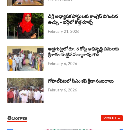
o
p
s
I
k
p
n
డిగ్రీ అధ్యాపక పోస్టులకు కాంగ్రెస్ బిగించిన
ఉచ్చు – భర్తీలో కొత్త రూల్స్
February 21, 2026
అడ్డగుట్టలో రూ. 6 కోట్ల అభివృద్ధి పనులకు
శ్రీకారం చుట్టిన పద్మారావు గౌడ్
February 6, 2026
గోపాల్‌పేటలో సీఎం కప్ క్రీడా సంబరాలు
February 6, 2026
తెలంగాణ
VIEW ALL