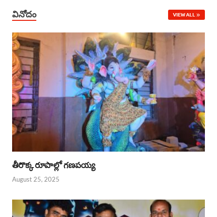
వినోదం
VIEW ALL
తీరొక్క రూపాల్లో గణపయ్య
August 25, 2025