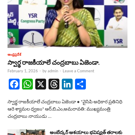
ఆంధ్రప్రదేశ్
స్వార్థ రాజకీయాలే చంద్రబాబు ఏజెండా.
February 1, 2026
-
by
admin
-
Leave a Comment
F
W
X
T
L
S
a
h
h
i
h
స్వార్థ రాజకీయాలే చంద్రబాబు ఏజెండా ● *వైసిపి అధికార ప్రతినిధి
c
a
r
n
a
ఆరె శ్యామల ధ్వజం* ఆర్.బి.ఎం,అమరావతి: ముఖ్యమంత్రి
చంద్రబాబు నాయుడు …
e
t
e
k
r
b
s
a
e
e
అంబేద్కర్ ఆశయాలు భవిష్యత్ తరాలకు