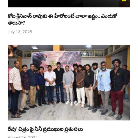
కోట శ్రీనివాస్ రావుకు ఈ హీరోలంటే చాలా ఇష్టం.. ఎందుకో
తెలుసా?
July 13, 2025
రేవు’ చిత్రం పై సినీ ప్రముఖుల ప్రశంసలు
August 26, 2024