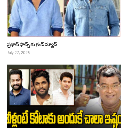
ప్రభాస్ ఫాన్స్ కు గుడ్ న్యూస్
July 27, 2025