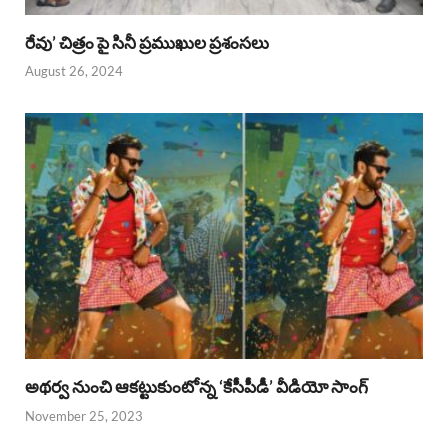
రేవు’ చిత్రం పై సినీ ప్రముఖుల ప్రశంసలు
August 26, 2024
అథర్వ నుంచి ఆకట్టుకుంటోన్న ‘కేసీపీడీ’ వీడియో సాంగ్
November 25, 2023