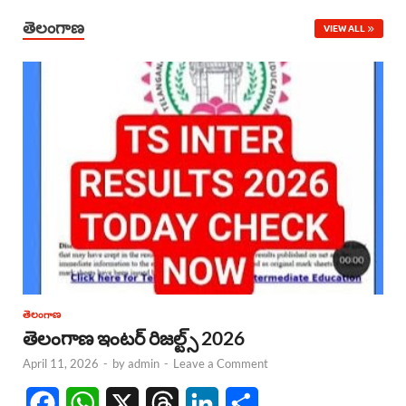
తెలంగాణ
VIEW ALL
తెలంగాణ
తెలంగాణ ఇంటర్ రిజల్ట్స్ 2026
April 11, 2026
-
by
admin
-
Leave a Comment
F
W
X
T
L
S