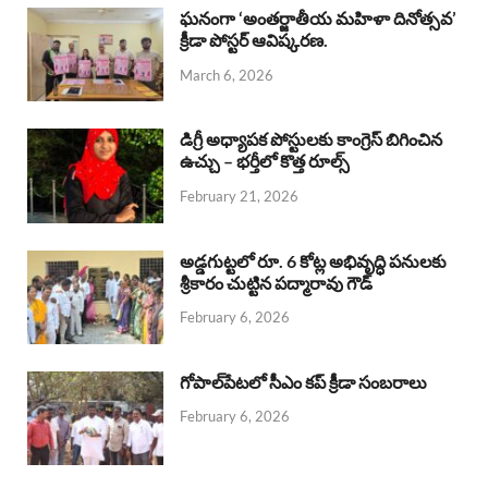
b
s
a
e
e
ఘనంగా ‘అంతర్జాతీయ మహిళా దినోత్సవ’
క్రీడా పోస్టర్ ఆవిష్కరణ.
o
A
d
d
March 6, 2026
o
p
s
I
k
p
n
డిగ్రీ అధ్యాపక పోస్టులకు కాంగ్రెస్ బిగించిన
ఉచ్చు – భర్తీలో కొత్త రూల్స్
February 21, 2026
అడ్డగుట్టలో రూ. 6 కోట్ల అభివృద్ధి పనులకు
శ్రీకారం చుట్టిన పద్మారావు గౌడ్
February 6, 2026
గోపాల్‌పేటలో సీఎం కప్ క్రీడా సంబరాలు
February 6, 2026