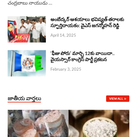
చంద్రబాబు నాయుడు …
e
t
e
k
r
b
s
a
e
e
అంబేద్కర్ ఆశయాలు భవిష్యత్ తరాలకు
o
A
స్ఫూర్తిదాయకం: వైఎస్ జగన్మోహన్ రెడ్డి
d
d
April 14, 2025
o
p
s
I
k
p
n
‘ఫీజు పోరు’ మార్చి 12కు వాయిదా..
వైయస్సార్‌ కాంగ్రెస్‌ పార్టీ ప్రకటన
February 3, 2025
జాతీయ వార్తలు
VIEW ALL