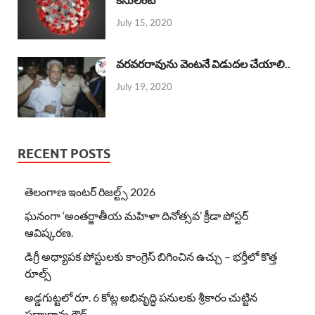
July 15, 2020
వరవరరావును వెంటనే విడుదల చేయాలి..
July 19, 2020
RECENT POSTS
తెలంగాణ ఇంటర్ రిజల్ట్స్ 2026
ఘనంగా ‘అంతర్జాతీయ మహిళా దినోత్సవ’ క్రీడా పోస్టర్
ఆవిష్కరణ.
డిగ్రీ అధ్యాపక పోస్టులకు కాంగ్రెస్ బిగించిన ఉచ్చు – భర్తీలో కొత్త
రూల్స్
అడ్డగుట్టలో రూ. 6 కోట్ల అభివృద్ధి పనులకు శ్రీకారం చుట్టిన
పద్మారావు గౌడ్