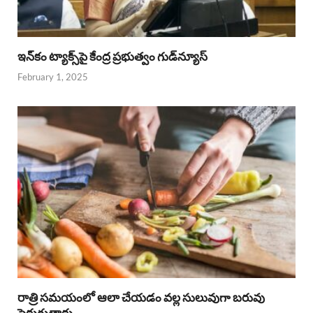
ఇన్‌కం ట్యాక్స్‌పై కేంద్ర ప్రభుత్వం గుడ్‌న్యూస్‌
February 1, 2025
రాత్రి సమయంలో ఆలా చేయడం వల్ల సులువుగా బరువు
పెరుగుతారు