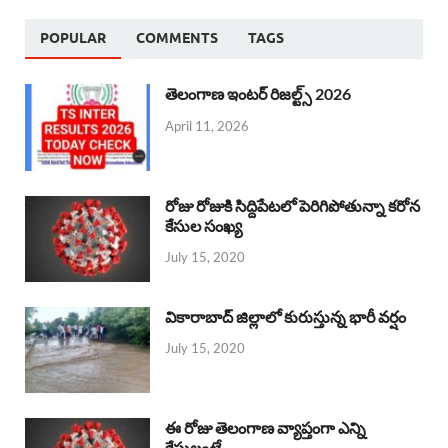
POPULAR
COMMENTS
TAGS
తెలంగాణ ఇంటర్ రిజల్ట్స్ 2026
April 11, 2026
రోజు రోజుకి సిద్దిపేటలో పెరిగిపోతున్నా కరోన
కేసుల సంఖ్య
July 15, 2020
వికారాబాద్ జిల్లాలో కురుస్తున్న భారీ వర్షం
July 15, 2020
ఈ రోజు తెలంగాణ వ్యాప్తంగా ఎన్ని
కేసులంటే