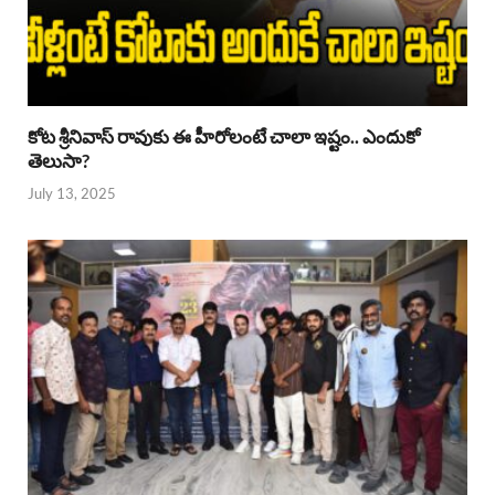
కోట శ్రీనివాస్ రావుకు ఈ హీరోలంటే చాలా ఇష్టం.. ఎందుకో
తెలుసా?
July 13, 2025