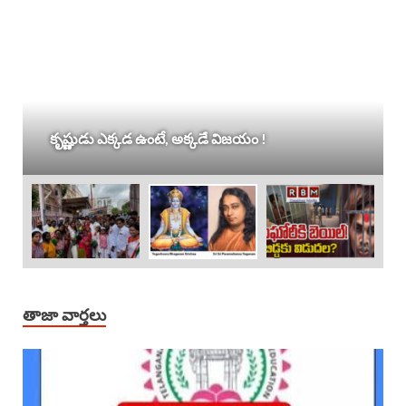
కృష్ణుడు ఎక్కడ ఉంటే, అక్కడే విజయం !
తాజా వార్తలు