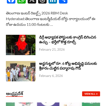
a
h
h
i
h
తెలంగాణ ఇంటర్ రిజల్ట్స్ 2026 RBM Desk
c
a
r
n
a
Hyderabad:తెలంగాణ ఇంటర్మీడియట్ బోర్డు కార్యాలయంలో ఈ
రోజు ఉదయం 11:00 గంటలకు …
e
t
e
k
r
b
s
a
e
e
డిగ్రీ అధ్యాపక పోస్టులకు కాంగ్రెస్ బిగించిన
o
A
ఉచ్చు – భర్తీలో కొత్త రూల్స్
d
d
February 21, 2026
o
p
s
I
k
p
n
అడ్డగుట్టలో రూ. 6 కోట్ల అభివృద్ధి పనులకు
శ్రీకారం చుట్టిన పద్మారావు గౌడ్
February 6, 2026
ఆంధ్రప్రదేశ్
VIEW ALL