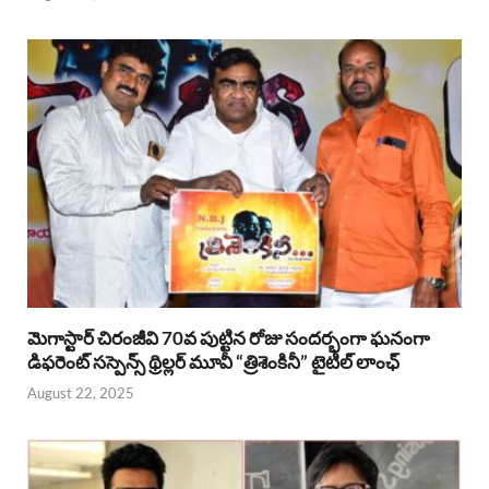
మెగాస్టార్ చిరంజీవి 70వ పుట్టిన రోజు సందర్భంగా ఘనంగా
డిఫరెంట్ సస్పెన్స్ థ్రిల్లర్ మూవీ “త్రిశెంకినీ” టైటిల్ లాంఛ్
August 22, 2025