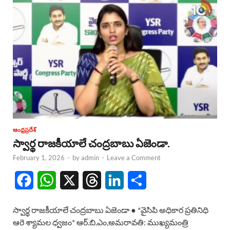
ఆంధ్రప్రదేశ్
స్వార్థ రాజకీయాలే చంద్రబాబు ఏజెండా.
February 1, 2026
-
by
admin
-
Leave a Comment
F
W
X
T
L
S
a
h
h
i
h
స్వార్థ రాజకీయాలే చంద్రబాబు ఏజెండా ● *వైసిపి అధికార ప్రతినిధి
c
a
r
n
a
ఆరె శ్యామల ధ్వజం* ఆర్.బి.ఎం,అమరావతి: ముఖ్యమంత్రి