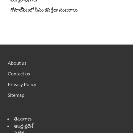
గోపాల్‌పేటలో సీఎం కప్ క్రీడా సంబరాలు
About us
Contact us
Privacy Policy
Sitemap
తెలంగాణ
ఆంధ్ర ప్రదేశ్
వినోదం