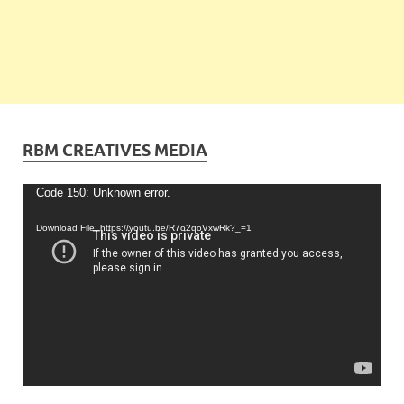
RBM CREATIVES MEDIA
Video
Code 150: Unknown error.
Player
Download File: https://youtu.be/R7o2qoVxwRk?_=1