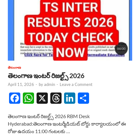
తెలంగాణ
తెలంగాణ ఇంటర్ రిజల్ట్స్ 2026
April 11, 2026
-
by
admin
-
Leave a Comment
F
W
X
T
L
S
a
h
h
i
h
తెలంగాణ ఇంటర్ రిజల్ట్స్ 2026 RBM Desk
c
a
r
n
a
Hyderabad:తెలంగాణ ఇంటర్మీడియట్ బోర్డు కార్యాలయంలో ఈ
రోజు ఉదయం 11:00 గంటలకు …
e
t
e
k
r