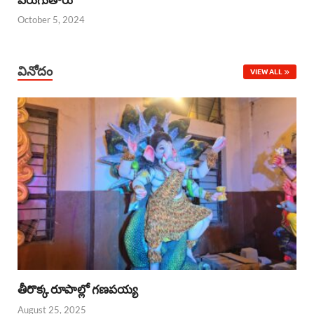
October 5, 2024
వినోదం
VIEW ALL
తీరొక్క రూపాల్లో గణపయ్య
August 25, 2025