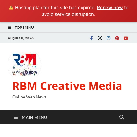
Hosting plan for this site has expired.
Renew now
to
avoid service disruption.
TOP MENU
August 8, 2026
RBM Creative Media
Online Web News
MAIN MENU