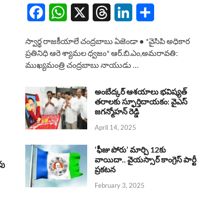
F
W
X
T
L
S
a
h
h
i
h
స్వార్థ రాజకీయాలే చంద్రబాబు ఏజెండా ● *వైసిపి అధికార
c
a
r
n
a
ప్రతినిధి ఆరె శ్యామల ధ్వజం* ఆర్.బి.ఎం,అమరావతి:
ముఖ్యమంత్రి చంద్రబాబు నాయుడు …
e
t
e
k
r
b
s
a
e
e
అంబేద్కర్ ఆశయాలు భవిష్యత్
o
A
తరాలకు స్ఫూర్తిదాయకం: వైఎస్
d
d
జగన్మోహన్ రెడ్డి
o
p
s
I
April 14, 2025
k
p
n
‘ఫీజు పోరు’ మార్చి 12కు
వాయిదా.. వైయస్సార్‌ కాంగ్రెస్‌ పార్టీ
వు
ప్రకటన
February 3, 2025