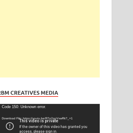
ెండింగ్
/
తెలంగాణ
ేడీ అఘోరీకి బెయిల్.. ఈరోజే విడుదల
gust 13, 2025
-
by
admin
-
Leave a Comment
RBM CREATIVES MEDIA
ideo
Code 150: Unknown error.
layer
Download File: https://youtu.be/R7o2qoVxwRk?_=1