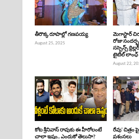
తీరొక్క రూపాల్లో గణపయ్య
మెగాస్టార్ చి
రోజు సందర్
August 25, 2025
సస్పెన్స్ థ్రిల్
టైటిల్ లాంఛ్
August 22, 2
కోట శ్రీనివాస్ రావుకు ఈ హీరోలంటే
రేవు’ చిత్రం 
చాలా ఇష్టం.. ఎందుకో తెలుసా?
ప్రశంసలు