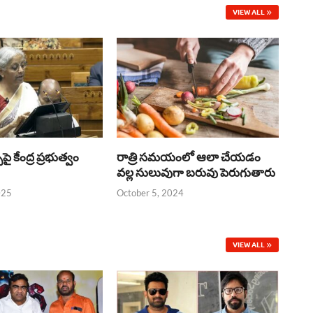
VIEW ALL
్‌పై కేంద్ర ప్రభుత్వం
రాత్రి సమయంలో ఆలా చేయడం
వల్ల సులువుగా బరువు పెరుగుతారు
025
October 5, 2024
VIEW ALL