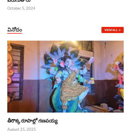
October 5, 2024
వినోదం
VIEW ALL
తీరొక్క రూపాల్లో గణపయ్య
August 25, 2025