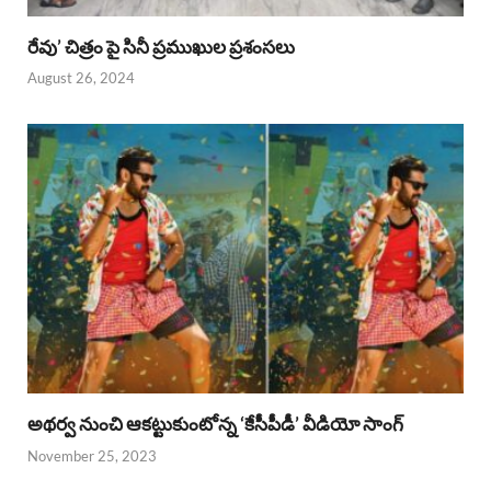
రేవు’ చిత్రం పై సినీ ప్రముఖుల ప్రశంసలు
August 26, 2024
అథర్వ నుంచి ఆకట్టుకుంటోన్న ‘కేసీపీడీ’ వీడియో సాంగ్
November 25, 2023