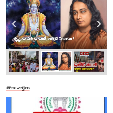
కృష్ణుడు ఎక్కడ ఉంటే, అక్కడే విజయం !
తాజా వార్తలు