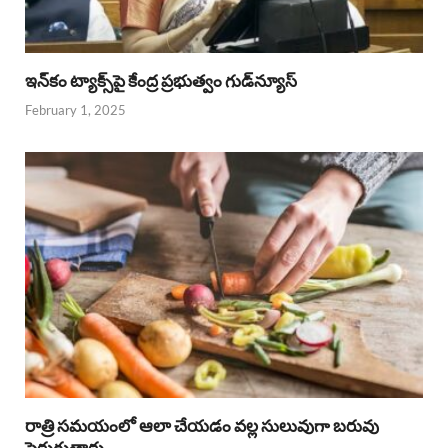
ఇన్‌కం ట్యాక్స్‌పై కేంద్ర ప్రభుత్వం గుడ్‌న్యూస్‌
February 1, 2025
రాత్రి సమయంలో ఆలా చేయడం వల్ల సులువుగా బరువు
పెరుగుతారు