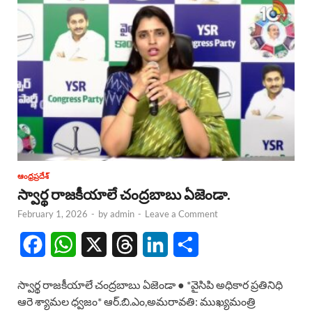
ఆంధ్రప్రదేశ్
స్వార్థ రాజకీయాలే చంద్రబాబు ఏజెండా.
February 1, 2026
-
by
admin
-
Leave a Comment
F
W
X
T
L
S
a
h
h
i
h
స్వార్థ రాజకీయాలే చంద్రబాబు ఏజెండా ● *వైసిపి అధికార ప్రతినిధి
c
a
r
n
a
ఆరె శ్యామల ధ్వజం* ఆర్.బి.ఎం,అమరావతి: ముఖ్యమంత్రి