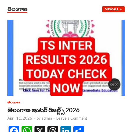
తెలంగాణ
VIEW ALL
తెలంగాణ
తెలంగాణ ఇంటర్ రిజల్ట్స్ 2026
April 11, 2026
-
by
admin
-
Leave a Comment
F
W
X
T
L
S