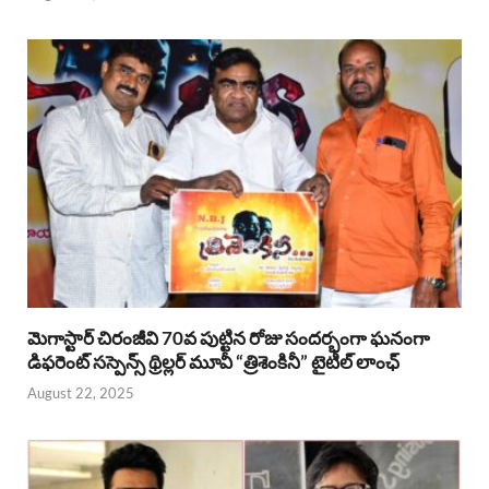
మెగాస్టార్ చిరంజీవి 70వ పుట్టిన రోజు సందర్భంగా ఘనంగా
డిఫరెంట్ సస్పెన్స్ థ్రిల్లర్ మూవీ “త్రిశెంకినీ” టైటిల్ లాంఛ్
August 22, 2025