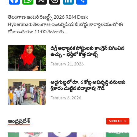
a
h
h
i
h
తెలంగాణ ఇంటర్ రిజల్ట్స్ 2026 RBM Desk
c
a
r
n
a
Hyderabad:తెలంగాణ ఇంటర్మీడియట్ బోర్డు కార్యాలయంలో ఈ
రోజు ఉదయం 11:00 గంటలకు …
e
t
e
k
r
b
s
a
e
e
డిగ్రీ అధ్యాపక పోస్టులకు కాంగ్రెస్ బిగించిన
o
A
ఉచ్చు – భర్తీలో కొత్త రూల్స్
d
d
February 21, 2026
o
p
s
I
k
p
n
అడ్డగుట్టలో రూ. 6 కోట్ల అభివృద్ధి పనులకు
శ్రీకారం చుట్టిన పద్మారావు గౌడ్
February 6, 2026
ఆంధ్రప్రదేశ్
VIEW ALL