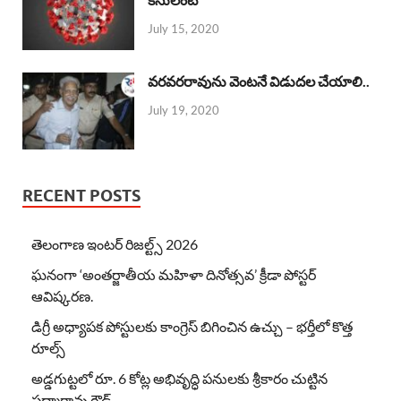
July 15, 2020
వరవరరావును వెంటనే విడుదల చేయాలి..
July 19, 2020
RECENT POSTS
తెలంగాణ ఇంటర్ రిజల్ట్స్ 2026
ఘనంగా ‘అంతర్జాతీయ మహిళా దినోత్సవ’ క్రీడా పోస్టర్
ఆవిష్కరణ.
డిగ్రీ అధ్యాపక పోస్టులకు కాంగ్రెస్ బిగించిన ఉచ్చు – భర్తీలో కొత్త
రూల్స్
అడ్డగుట్టలో రూ. 6 కోట్ల అభివృద్ధి పనులకు శ్రీకారం చుట్టిన
పద్మారావు గౌడ్