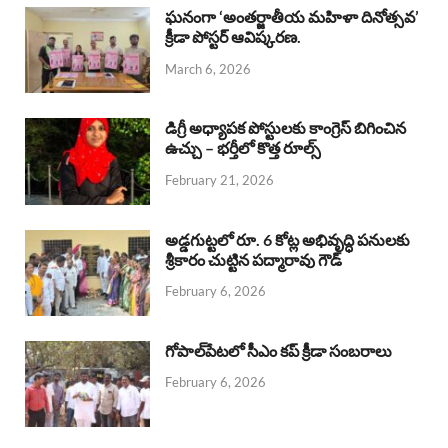
b
s
a
e
e
ఘనంగా ‘అంతర్జాతీయ మహిళా దినోత్సవ’
క్రీడా పోస్టర్ ఆవిష్కరణ.
o
A
d
d
March 6, 2026
o
p
s
I
k
p
n
డిగ్రీ అధ్యాపక పోస్టులకు కాంగ్రెస్ బిగించిన
ఉచ్చు – భర్తీలో కొత్త రూల్స్
February 21, 2026
అడ్డగుట్టలో రూ. 6 కోట్ల అభివృద్ధి పనులకు
శ్రీకారం చుట్టిన పద్మారావు గౌడ్
February 6, 2026
గోపాల్‌పేటలో సీఎం కప్ క్రీడా సంబరాలు
February 6, 2026