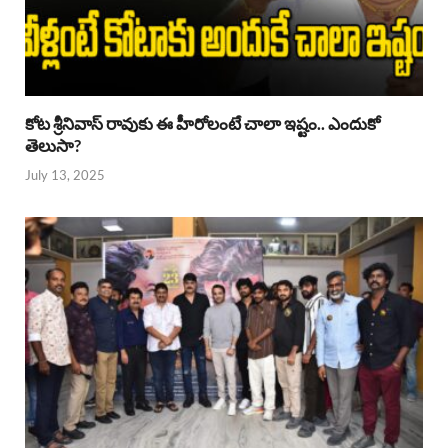
కోట శ్రీనివాస్ రావుకు ఈ హీరోలంటే చాలా ఇష్టం.. ఎందుకో
తెలుసా?
July 13, 2025