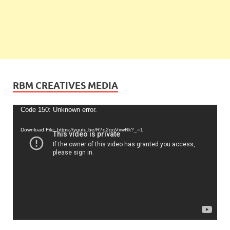
RBM CREATIVES MEDIA
Video
Code 150: Unknown error.
Player
Download File: https://youtu.be/R7o2qoVxwRk?_=1