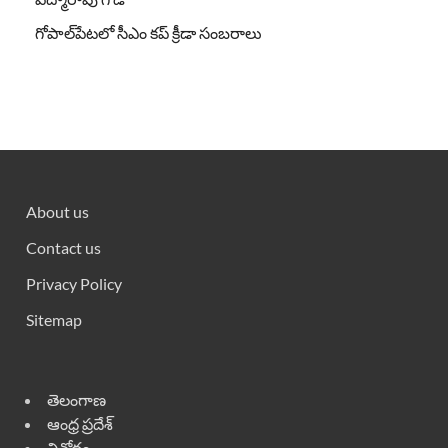
గోపాల్‌పేటలో సీఎం కప్ క్రీడా సంబరాలు
About us
Contact us
Privacy Policy
Sitemap
తెలంగాణ
ఆంధ్ర ప్రదేశ్
వినోదం