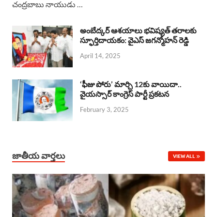
చంద్రబాబు నాయుడు …
e
t
e
k
r
b
s
a
e
e
అంబేద్కర్ ఆశయాలు భవిష్యత్ తరాలకు
o
A
స్ఫూర్తిదాయకం: వైఎస్ జగన్మోహన్ రెడ్డి
d
d
April 14, 2025
o
p
s
I
k
p
n
‘ఫీజు పోరు’ మార్చి 12కు వాయిదా..
వైయస్సార్‌ కాంగ్రెస్‌ పార్టీ ప్రకటన
February 3, 2025
జాతీయ వార్తలు
VIEW ALL