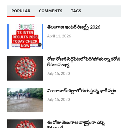
POPULAR
COMMENTS
TAGS
తెలంగాణ ఇంటర్ రిజల్ట్స్ 2026
April 11, 2026
రోజు రోజుకి సిద్దిపేటలో పెరిగిపోతున్నా కరోన
కేసుల సంఖ్య
July 15, 2020
వికారాబాద్ జిల్లాలో కురుస్తున్న భారీ వర్షం
July 15, 2020
ఈ రోజు తెలంగాణ వ్యాప్తంగా ఎన్ని
కేసులంటే