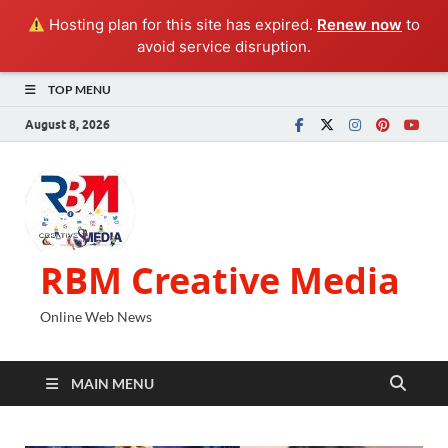
Hosting plan for this site has expired.
Renew now
to
avoid service disruption.
TOP MENU
August 8, 2026
RBM Creative Media
Online Web News
MAIN MENU