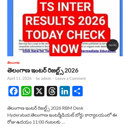
తెలంగాణ
తెలంగాణ ఇంటర్ రిజల్ట్స్ 2026
April 11, 2026
-
by
admin
-
Leave a Comment
F
W
X
T
L
S
a
h
h
i
h
తెలంగాణ ఇంటర్ రిజల్ట్స్ 2026 RBM Desk
c
a
r
n
a
Hyderabad:తెలంగాణ ఇంటర్మీడియట్ బోర్డు కార్యాలయంలో ఈ
రోజు ఉదయం 11:00 గంటలకు …
e
t
e
k
r