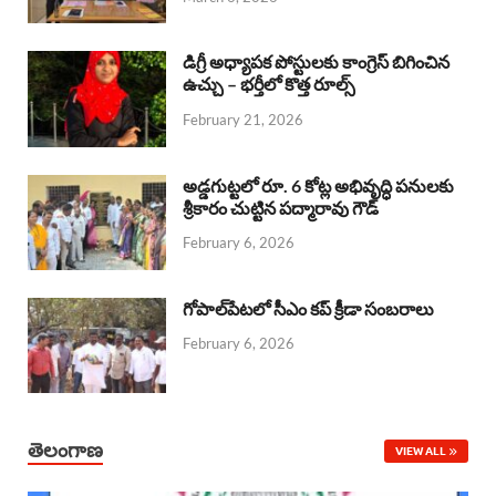
o
p
s
I
k
p
n
డిగ్రీ అధ్యాపక పోస్టులకు కాంగ్రెస్ బిగించిన
ఉచ్చు – భర్తీలో కొత్త రూల్స్
February 21, 2026
అడ్డగుట్టలో రూ. 6 కోట్ల అభివృద్ధి పనులకు
శ్రీకారం చుట్టిన పద్మారావు గౌడ్
February 6, 2026
గోపాల్‌పేటలో సీఎం కప్ క్రీడా సంబరాలు
February 6, 2026
తెలంగాణ
VIEW ALL