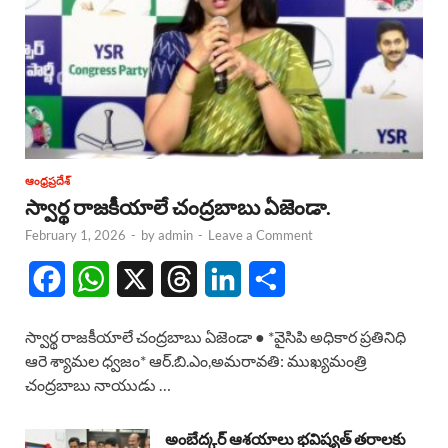
ఆంధ్రప్రదేశ్
స్వార్థ రాజకీయాలే చంద్రబాబు ఏజెండా.
February 1, 2026
-
by
admin
-
Leave a Comment
F
W
X
T
L
S
a
h
h
i
h
స్వార్థ రాజకీయాలే చంద్రబాబు ఏజెండా ● *వైసిపి అధికార ప్రతినిధి
c
a
r
n
a
ఆరె శ్యామల ధ్వజం* ఆర్.బి.ఎం,అమరావతి: ముఖ్యమంత్రి
చంద్రబాబు నాయుడు …
e
t
e
k
r
b
s
a
e
e
అంబేద్కర్ ఆశయాలు భవిష్యత్ తరాలకు