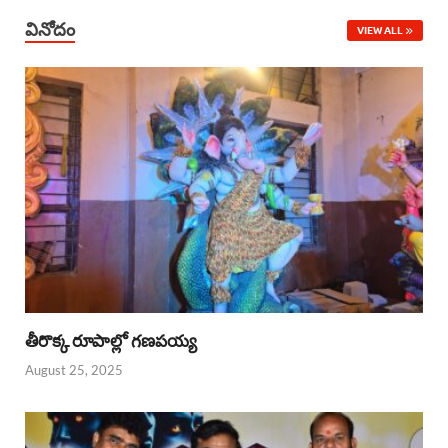
వినోదం
VIEW ALL
తీరొక్క రూపాల్లో గణపయ్య
August 25, 2025