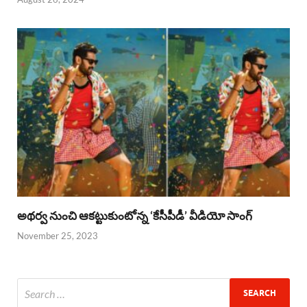
అథర్వ నుంచి ఆకట్టుకుంటోన్న ‘కేసీపీడీ’ వీడియో సాంగ్
November 25, 2023