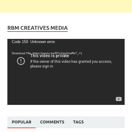
RBM CREATIVES MEDIA
Video
Code 150: Unknown error.
Player
Download File: https://youtu.be/R7o2qoVxwRk?_=1
POPULAR
COMMENTS
TAGS