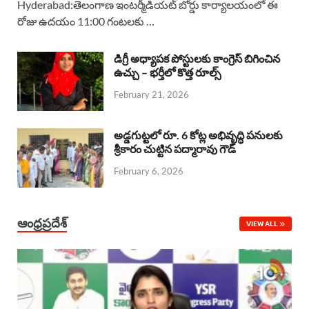
Hyderabad:తెలంగాణ ఇంటర్మీడియట్ బోర్డు కార్యాలయంలో ఈ
రోజు ఉదయం 11:00 గంటలకు …
e
t
e
k
r
b
s
a
e
e
డిగ్రీ అధ్యాపక పోస్టులకు కాంగ్రెస్ బిగించిన
o
A
ఉచ్చు – భర్తీలో కొత్త రూల్స్
d
d
February 21, 2026
o
p
s
I
k
p
n
అడ్డగుట్టలో రూ. 6 కోట్ల అభివృద్ధి పనులకు
శ్రీకారం చుట్టిన పద్మారావు గౌడ్
February 6, 2026
ఆంధ్రప్రదేశ్
VIEW ALL