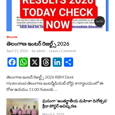
తెలంగాణ
తెలంగాణ ఇంటర్ రిజల్ట్స్ 2026
April 11, 2026
-
by
admin
-
Leave a Comment
F
W
X
T
L
S
a
h
h
i
h
తెలంగాణ ఇంటర్ రిజల్ట్స్ 2026 RBM Desk
c
a
r
n
a
Hyderabad:తెలంగాణ ఇంటర్మీడియట్ బోర్డు కార్యాలయంలో ఈ
రోజు ఉదయం 11:00 గంటలకు …
e
t
e
k
r
b
s
a
e
e
ఘనంగా ‘అంతర్జాతీయ మహిళా దినోత్సవ’
క్రీడా పోస్టర్ ఆవిష్కరణ.
o
A
d
d
March 6, 2026