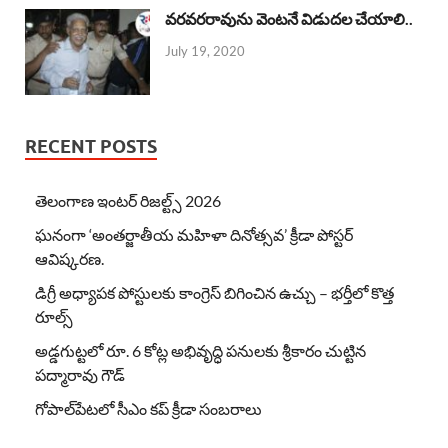
వరవరరావును వెంటనే విడుదల చేయాలి..
July 19, 2020
RECENT POSTS
తెలంగాణ ఇంటర్ రిజల్ట్స్ 2026
ఘనంగా ‘అంతర్జాతీయ మహిళా దినోత్సవ’ క్రీడా పోస్టర్
ఆవిష్కరణ.
డిగ్రీ అధ్యాపక పోస్టులకు కాంగ్రెస్ బిగించిన ఉచ్చు – భర్తీలో కొత్త
రూల్స్
అడ్డగుట్టలో రూ. 6 కోట్ల అభివృద్ధి పనులకు శ్రీకారం చుట్టిన
పద్మారావు గౌడ్
గోపాల్‌పేటలో సీఎం కప్ క్రీడా సంబరాలు