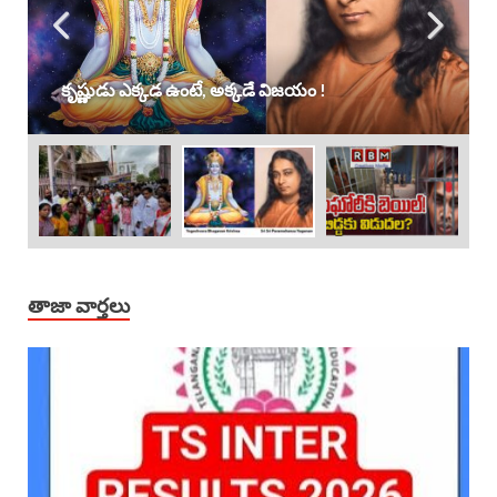
కృష్ణుడు ఎక్కడ ఉంటే, అక్కడే విజయం !
తాజా వార్తలు