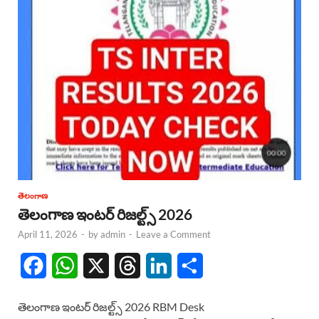
తెలంగాణ
తెలంగాణ ఇంటర్ రిజల్ట్స్ 2026
April 11, 2026
-
by
admin
-
Leave a Comment
F
W
X
T
L
S
a
h
h
i
h
తెలంగాణ ఇంటర్ రిజల్ట్స్ 2026 RBM Desk
c
a
r
n
a