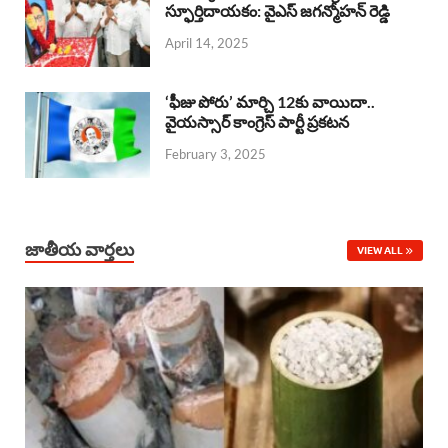
o
A
స్ఫూర్తిదాయకం: వైఎస్ జగన్మోహన్ రెడ్డి
d
d
April 14, 2025
o
p
s
I
k
p
n
‘ఫీజు పోరు’ మార్చి 12కు వాయిదా..
వైయస్సార్‌ కాంగ్రెస్‌ పార్టీ ప్రకటన
February 3, 2025
జాతీయ వార్తలు
VIEW ALL