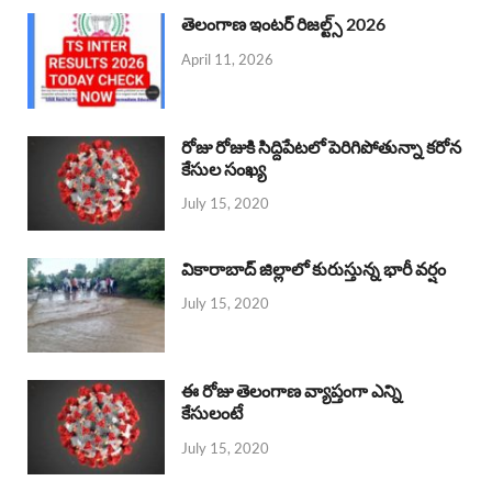
తెలంగాణ ఇంటర్ రిజల్ట్స్ 2026
April 11, 2026
రోజు రోజుకి సిద్దిపేటలో పెరిగిపోతున్నా కరోన
కేసుల సంఖ్య
July 15, 2020
వికారాబాద్ జిల్లాలో కురుస్తున్న భారీ వర్షం
July 15, 2020
ఈ రోజు తెలంగాణ వ్యాప్తంగా ఎన్ని
కేసులంటే
July 15, 2020