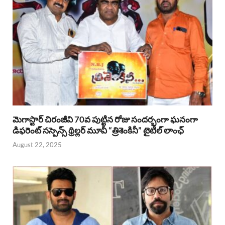
మెగాస్టార్ చిరంజీవి 70వ పుట్టిన రోజు సందర్భంగా ఘనంగా
డిఫరెంట్ సస్పెన్స్ థ్రిల్లర్ మూవీ “త్రిశెంకినీ” టైటిల్ లాంఛ్
August 22, 2025