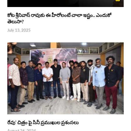
కోట శ్రీనివాస్ రావుకు ఈ హీరోలంటే చాలా ఇష్టం.. ఎందుకో
తెలుసా?
July 13, 2025
రేవు’ చిత్రం పై సినీ ప్రముఖుల ప్రశంసలు
August 26, 2024