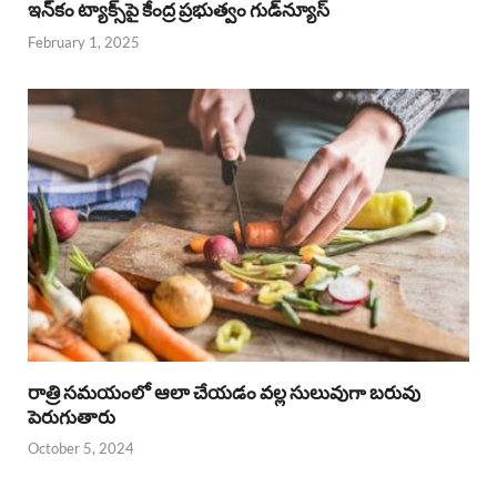
ఇన్‌కం ట్యాక్స్‌పై కేంద్ర ప్రభుత్వం గుడ్‌న్యూస్‌
February 1, 2025
రాత్రి సమయంలో ఆలా చేయడం వల్ల సులువుగా బరువు
పెరుగుతారు
October 5, 2024