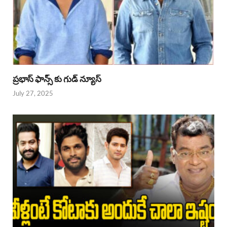
ప్రభాస్ ఫాన్స్ కు గుడ్ న్యూస్
July 27, 2025