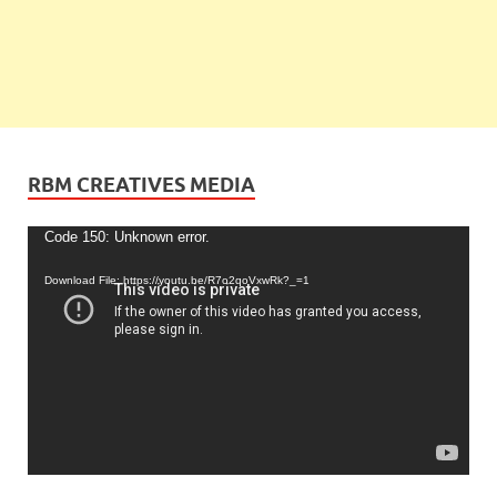
RBM CREATIVES MEDIA
Video
Code 150: Unknown error.
Player
Download File: https://youtu.be/R7o2qoVxwRk?_=1