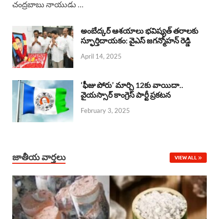
చంద్రబాబు నాయుడు …
e
t
e
k
r
b
s
a
e
e
అంబేద్కర్ ఆశయాలు భవిష్యత్ తరాలకు
o
A
స్ఫూర్తిదాయకం: వైఎస్ జగన్మోహన్ రెడ్డి
d
d
April 14, 2025
o
p
s
I
k
p
n
‘ఫీజు పోరు’ మార్చి 12కు వాయిదా..
వైయస్సార్‌ కాంగ్రెస్‌ పార్టీ ప్రకటన
February 3, 2025
జాతీయ వార్తలు
VIEW ALL