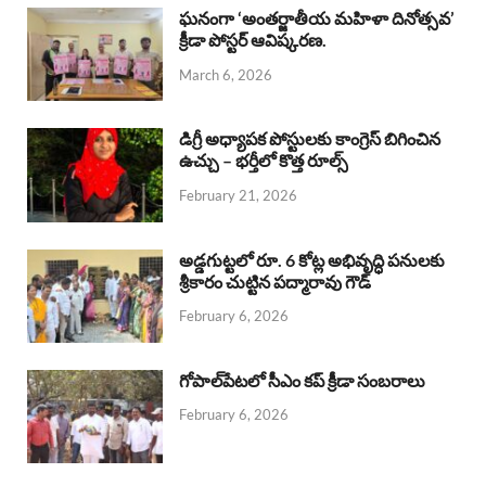
b
s
a
e
e
ఘనంగా ‘అంతర్జాతీయ మహిళా దినోత్సవ’
క్రీడా పోస్టర్ ఆవిష్కరణ.
o
A
d
d
March 6, 2026
o
p
s
I
k
p
n
డిగ్రీ అధ్యాపక పోస్టులకు కాంగ్రెస్ బిగించిన
ఉచ్చు – భర్తీలో కొత్త రూల్స్
February 21, 2026
అడ్డగుట్టలో రూ. 6 కోట్ల అభివృద్ధి పనులకు
శ్రీకారం చుట్టిన పద్మారావు గౌడ్
February 6, 2026
గోపాల్‌పేటలో సీఎం కప్ క్రీడా సంబరాలు
February 6, 2026