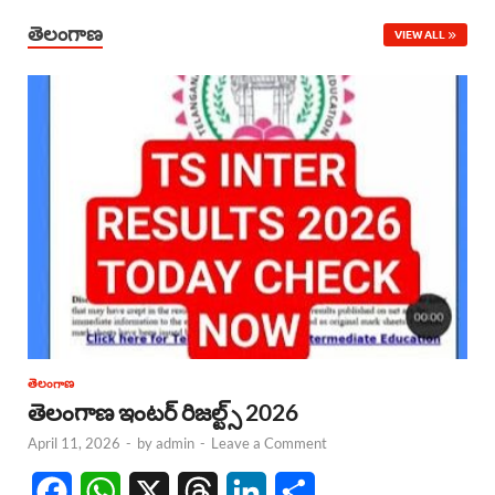
తెలంగాణ
VIEW ALL
తెలంగాణ
తెలంగాణ ఇంటర్ రిజల్ట్స్ 2026
April 11, 2026
-
by
admin
-
Leave a Comment
F
W
X
T
L
S