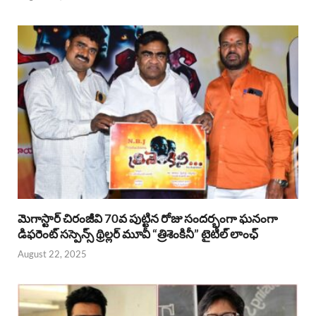
మెగాస్టార్ చిరంజీవి 70వ పుట్టిన రోజు సందర్భంగా ఘనంగా
డిఫరెంట్ సస్పెన్స్ థ్రిల్లర్ మూవీ “త్రిశెంకినీ” టైటిల్ లాంఛ్
August 22, 2025