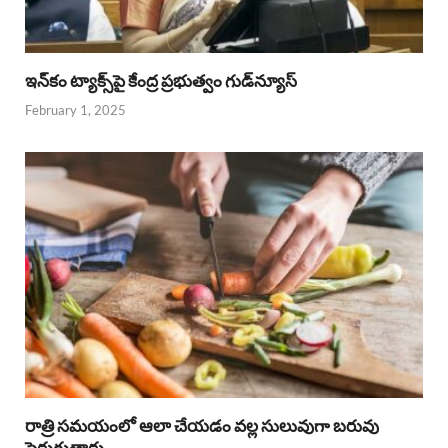
ఇన్‌కం ట్యాక్స్‌పై కేంద్ర ప్రభుత్వం గుడ్‌న్యూస్‌
February 1, 2025
రాత్రి సమయంలో ఆలా చేయడం వల్ల సులువుగా బరువు
పెరుగుతారు