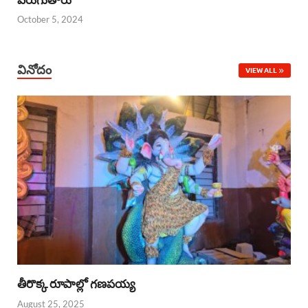
October 5, 2024
వినోదం
VIEW ALL
తీరొక్క రూపాల్లో గణపయ్య
August 25, 2025