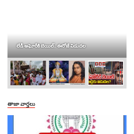
లేడీ అఘోరీకి బెయిల్.. ఈరోజే విడుదల
తాజా వార్తలు