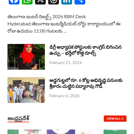
a
h
h
i
h
తెలంగాణ ఇంటర్ రిజల్ట్స్ 2026 RBM Desk
c
a
r
n
a
Hyderabad:తెలంగాణ ఇంటర్మీడియట్ బోర్డు కార్యాలయంలో ఈ
రోజు ఉదయం 11:00 గంటలకు …
e
t
e
k
r
b
s
a
e
e
డిగ్రీ అధ్యాపక పోస్టులకు కాంగ్రెస్ బిగించిన
o
A
ఉచ్చు – భర్తీలో కొత్త రూల్స్
d
d
February 21, 2026
o
p
s
I
k
p
n
అడ్డగుట్టలో రూ. 6 కోట్ల అభివృద్ధి పనులకు
శ్రీకారం చుట్టిన పద్మారావు గౌడ్
February 6, 2026
ఆంధ్రప్రదేశ్
VIEW ALL