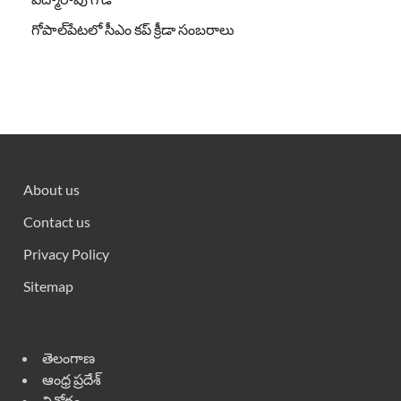
గోపాల్‌పేటలో సీఎం కప్ క్రీడా సంబరాలు
About us
Contact us
Privacy Policy
Sitemap
తెలంగాణ
ఆంధ్ర ప్రదేశ్
వినోదం