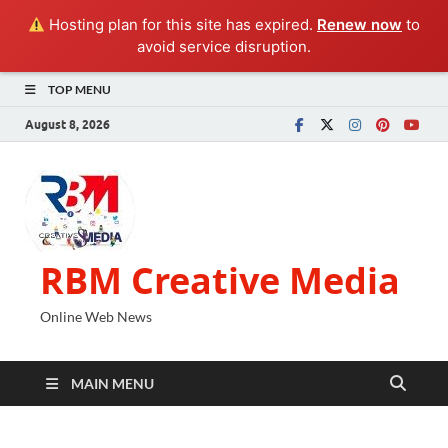
Hosting plan for this site has expired.
Renew now
to
avoid service disruption.
TOP MENU
August 8, 2026
RBM Creative Media
Online Web News
MAIN MENU