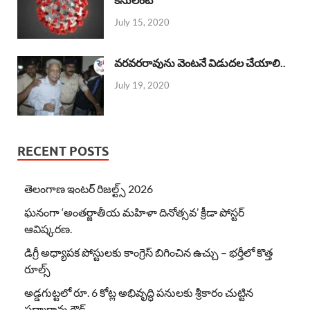
July 15, 2020
వరవరరావును వెంటనే విడుదల చేయాలి..
July 19, 2020
RECENT POSTS
తెలంగాణ ఇంటర్ రిజల్ట్స్ 2026
ఘనంగా ‘అంతర్జాతీయ మహిళా దినోత్సవ’ క్రీడా పోస్టర్
ఆవిష్కరణ.
డిగ్రీ అధ్యాపక పోస్టులకు కాంగ్రెస్ బిగించిన ఉచ్చు – భర్తీలో కొత్త
రూల్స్
అడ్డగుట్టలో రూ. 6 కోట్ల అభివృద్ధి పనులకు శ్రీకారం చుట్టిన
పద్మారావు గౌడ్