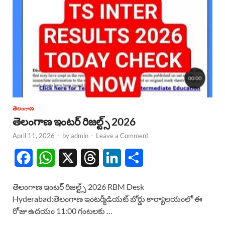
తెలంగాణ
తెలంగాణ ఇంటర్ రిజల్ట్స్ 2026
April 11, 2026
-
by
admin
-
Leave a Comment
F
W
X
T
L
S
a
h
h
i
h
తెలంగాణ ఇంటర్ రిజల్ట్స్ 2026 RBM Desk
c
a
r
n
a
Hyderabad:తెలంగాణ ఇంటర్మీడియట్ బోర్డు కార్యాలయంలో ఈ
రోజు ఉదయం 11:00 గంటలకు …
e
t
e
k
r