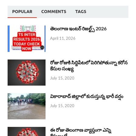
POPULAR
COMMENTS
TAGS
తెలంగాణ ఇంటర్ రిజల్ట్స్ 2026
April 11, 2026
రోజు రోజుకి సిద్దిపేటలో పెరిగిపోతున్నా కరోన
కేసుల సంఖ్య
July 15, 2020
వికారాబాద్ జిల్లాలో కురుస్తున్న భారీ వర్షం
July 15, 2020
ఈ రోజు తెలంగాణ వ్యాప్తంగా ఎన్ని
కేసులంటే