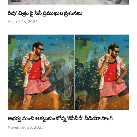
రేవు’ చిత్రం పై సినీ ప్రముఖుల ప్రశంసలు
August 26, 2024
అథర్వ నుంచి ఆకట్టుకుంటోన్న ‘కేసీపీడీ’ వీడియో సాంగ్
November 25, 2023