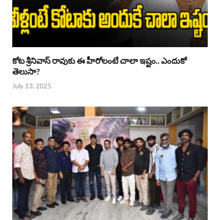
కోట శ్రీనివాస్ రావుకు ఈ హీరోలంటే చాలా ఇష్టం.. ఎందుకో
తెలుసా?
July 13, 2025