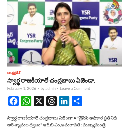
ఆంధ్రప్రదేశ్
స్వార్థ రాజకీయాలే చంద్రబాబు ఏజెండా.
February 1, 2026
-
by
admin
-
Leave a Comment
F
W
X
T
L
S
a
h
h
i
h
స్వార్థ రాజకీయాలే చంద్రబాబు ఏజెండా ● *వైసిపి అధికార ప్రతినిధి
c
a
r
n
a
ఆరె శ్యామల ధ్వజం* ఆర్.బి.ఎం,అమరావతి: ముఖ్యమంత్రి