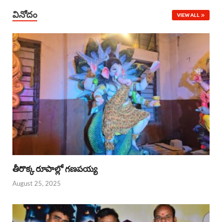
వినోదం
VIEW ALL
తీరొక్క రూపాల్లో గణపయ్య
August 25, 2025