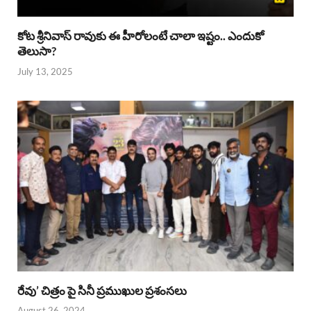
కోట శ్రీనివాస్ రావుకు ఈ హీరోలంటే చాలా ఇష్టం.. ఎందుకో
తెలుసా?
July 13, 2025
రేవు’ చిత్రం పై సినీ ప్రముఖుల ప్రశంసలు
August 26, 2024