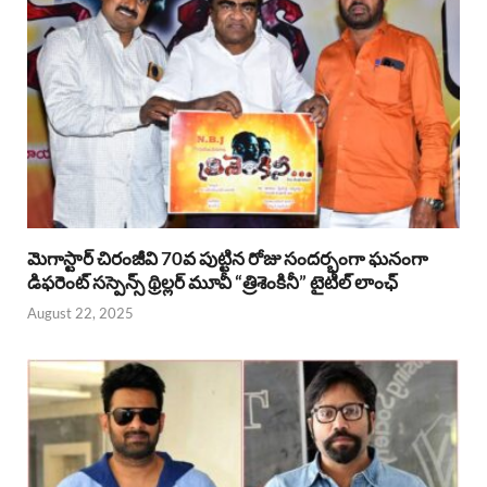
మెగాస్టార్ చిరంజీవి 70వ పుట్టిన రోజు సందర్భంగా ఘనంగా
డిఫరెంట్ సస్పెన్స్ థ్రిల్లర్ మూవీ “త్రిశెంకినీ” టైటిల్ లాంఛ్
August 22, 2025