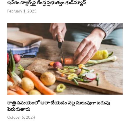
ఇన్‌కం ట్యాక్స్‌పై కేంద్ర ప్రభుత్వం గుడ్‌న్యూస్‌
February 1, 2025
రాత్రి సమయంలో ఆలా చేయడం వల్ల సులువుగా బరువు
పెరుగుతారు
October 5, 2024