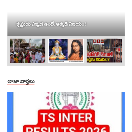
కృష్ణుడు ఎక్కడ ఉంటే, అక్కడే విజయం !
తాజా వార్తలు