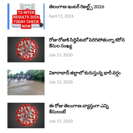
తెలంగాణ ఇంటర్ రిజల్ట్స్ 2026
April 11, 2026
రోజు రోజుకి సిద్దిపేటలో పెరిగిపోతున్నా కరోన
కేసుల సంఖ్య
July 15, 2020
వికారాబాద్ జిల్లాలో కురుస్తున్న భారీ వర్షం
July 15, 2020
ఈ రోజు తెలంగాణ వ్యాప్తంగా ఎన్ని
కేసులంటే
July 15, 2020