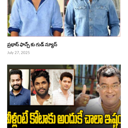
ప్రభాస్ ఫాన్స్ కు గుడ్ న్యూస్
July 27, 2025