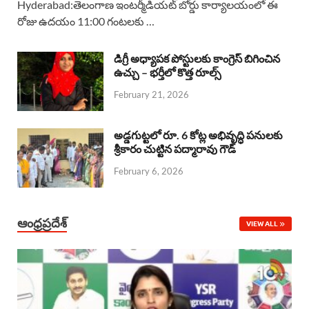
Hyderabad:తెలంగాణ ఇంటర్మీడియట్ బోర్డు కార్యాలయంలో ఈ
రోజు ఉదయం 11:00 గంటలకు …
e
t
e
k
r
b
s
a
e
e
డిగ్రీ అధ్యాపక పోస్టులకు కాంగ్రెస్ బిగించిన
o
A
ఉచ్చు – భర్తీలో కొత్త రూల్స్
d
d
February 21, 2026
o
p
s
I
k
p
n
అడ్డగుట్టలో రూ. 6 కోట్ల అభివృద్ధి పనులకు
శ్రీకారం చుట్టిన పద్మారావు గౌడ్
February 6, 2026
ఆంధ్రప్రదేశ్
VIEW ALL