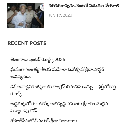
వరవరరావును వెంటనే విడుదల చేయాలి..
July 19, 2020
RECENT POSTS
తెలంగాణ ఇంటర్ రిజల్ట్స్ 2026
ఘనంగా ‘అంతర్జాతీయ మహిళా దినోత్సవ’ క్రీడా పోస్టర్
ఆవిష్కరణ.
డిగ్రీ అధ్యాపక పోస్టులకు కాంగ్రెస్ బిగించిన ఉచ్చు – భర్తీలో కొత్త
రూల్స్
అడ్డగుట్టలో రూ. 6 కోట్ల అభివృద్ధి పనులకు శ్రీకారం చుట్టిన
పద్మారావు గౌడ్
గోపాల్‌పేటలో సీఎం కప్ క్రీడా సంబరాలు