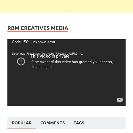
RBM CREATIVES MEDIA
Video
Code 150: Unknown error.
Player
Download File: https://youtu.be/R7o2qoVxwRk?_=1
POPULAR
COMMENTS
TAGS