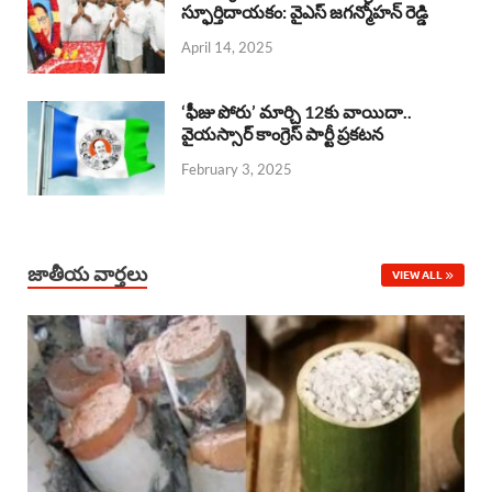
o
A
స్ఫూర్తిదాయకం: వైఎస్ జగన్మోహన్ రెడ్డి
d
d
April 14, 2025
o
p
s
I
k
p
n
‘ఫీజు పోరు’ మార్చి 12కు వాయిదా..
వైయస్సార్‌ కాంగ్రెస్‌ పార్టీ ప్రకటన
February 3, 2025
జాతీయ వార్తలు
VIEW ALL