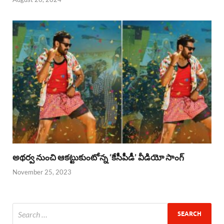
అథర్వ నుంచి ఆకట్టుకుంటోన్న ‘కేసీపీడీ’ వీడియో సాంగ్
November 25, 2023