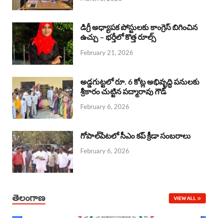
o
p
s
I
k
p
n
డిగ్రీ అధ్యాపక పోస్టులకు కాంగ్రెస్ బిగించిన
ఉచ్చు – భర్తీలో కొత్త రూల్స్
February 21, 2026
అడ్డగుట్టలో రూ. 6 కోట్ల అభివృద్ధి పనులకు
శ్రీకారం చుట్టిన పద్మారావు గౌడ్
February 6, 2026
గోపాల్‌పేటలో సీఎం కప్ క్రీడా సంబరాలు
February 6, 2026
తెలంగాణ
VIEW ALL