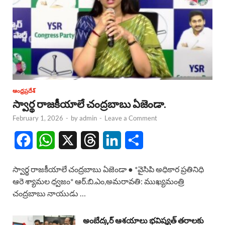
ఆంధ్రప్రదేశ్
స్వార్థ రాజకీయాలే చంద్రబాబు ఏజెండా.
February 1, 2026
-
by
admin
-
Leave a Comment
F
W
X
T
L
S
a
h
h
i
h
స్వార్థ రాజకీయాలే చంద్రబాబు ఏజెండా ● *వైసిపి అధికార ప్రతినిధి
c
a
r
n
a
ఆరె శ్యామల ధ్వజం* ఆర్.బి.ఎం,అమరావతి: ముఖ్యమంత్రి
చంద్రబాబు నాయుడు …
e
t
e
k
r
b
s
a
e
e
అంబేద్కర్ ఆశయాలు భవిష్యత్ తరాలకు