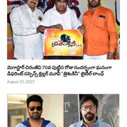
మెగాస్టార్ చిరంజీవి 70వ పుట్టిన రోజు సందర్భంగా ఘనంగా
డిఫరెంట్ సస్పెన్స్ థ్రిల్లర్ మూవీ “త్రిశెంకినీ” టైటిల్ లాంఛ్
August 22, 2025