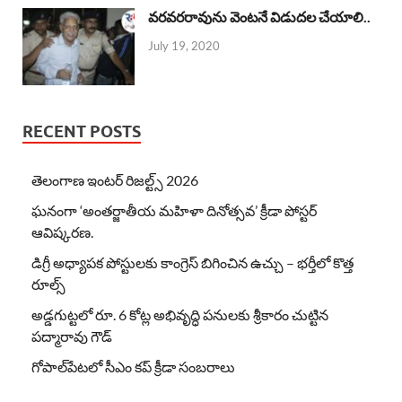
వరవరరావును వెంటనే విడుదల చేయాలి..
July 19, 2020
RECENT POSTS
తెలంగాణ ఇంటర్ రిజల్ట్స్ 2026
ఘనంగా ‘అంతర్జాతీయ మహిళా దినోత్సవ’ క్రీడా పోస్టర్
ఆవిష్కరణ.
డిగ్రీ అధ్యాపక పోస్టులకు కాంగ్రెస్ బిగించిన ఉచ్చు – భర్తీలో కొత్త
రూల్స్
అడ్డగుట్టలో రూ. 6 కోట్ల అభివృద్ధి పనులకు శ్రీకారం చుట్టిన
పద్మారావు గౌడ్
గోపాల్‌పేటలో సీఎం కప్ క్రీడా సంబరాలు