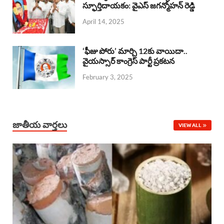
o
A
స్ఫూర్తిదాయకం: వైఎస్ జగన్మోహన్ రెడ్డి
d
d
April 14, 2025
o
p
s
I
k
p
n
‘ఫీజు పోరు’ మార్చి 12కు వాయిదా..
వైయస్సార్‌ కాంగ్రెస్‌ పార్టీ ప్రకటన
February 3, 2025
జాతీయ వార్తలు
VIEW ALL