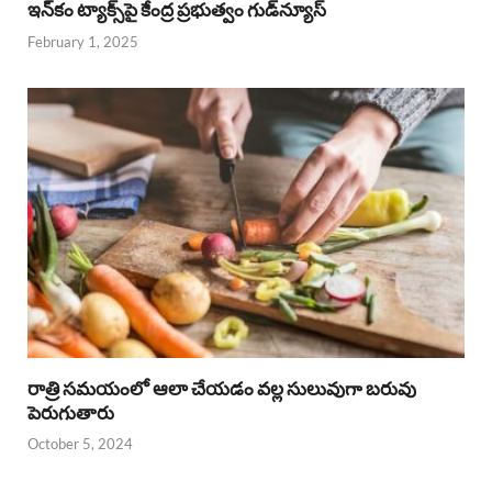
ఇన్‌కం ట్యాక్స్‌పై కేంద్ర ప్రభుత్వం గుడ్‌న్యూస్‌
February 1, 2025
రాత్రి సమయంలో ఆలా చేయడం వల్ల సులువుగా బరువు
పెరుగుతారు
October 5, 2024