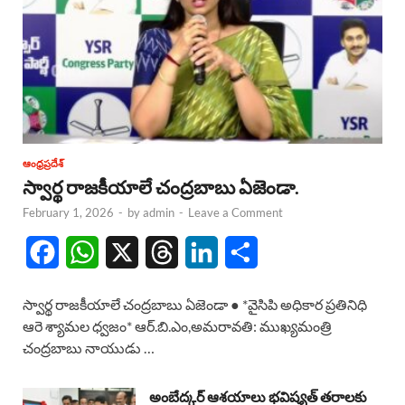
ఆంధ్రప్రదేశ్
స్వార్థ రాజకీయాలే చంద్రబాబు ఏజెండా.
February 1, 2026
-
by
admin
-
Leave a Comment
F
W
X
T
L
S
a
h
h
i
h
స్వార్థ రాజకీయాలే చంద్రబాబు ఏజెండా ● *వైసిపి అధికార ప్రతినిధి
c
a
r
n
a
ఆరె శ్యామల ధ్వజం* ఆర్.బి.ఎం,అమరావతి: ముఖ్యమంత్రి
చంద్రబాబు నాయుడు …
e
t
e
k
r
b
s
a
e
e
అంబేద్కర్ ఆశయాలు భవిష్యత్ తరాలకు