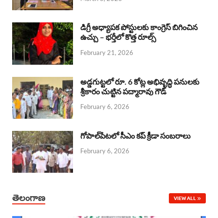
o
p
s
I
k
p
n
డిగ్రీ అధ్యాపక పోస్టులకు కాంగ్రెస్ బిగించిన
ఉచ్చు – భర్తీలో కొత్త రూల్స్
February 21, 2026
అడ్డగుట్టలో రూ. 6 కోట్ల అభివృద్ధి పనులకు
శ్రీకారం చుట్టిన పద్మారావు గౌడ్
February 6, 2026
గోపాల్‌పేటలో సీఎం కప్ క్రీడా సంబరాలు
February 6, 2026
తెలంగాణ
VIEW ALL