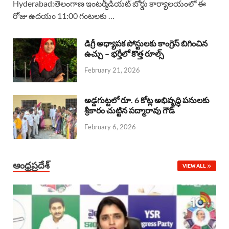
Hyderabad:తెలంగాణ ఇంటర్మీడియట్ బోర్డు కార్యాలయంలో ఈ
రోజు ఉదయం 11:00 గంటలకు …
e
t
e
k
r
b
s
a
e
e
డిగ్రీ అధ్యాపక పోస్టులకు కాంగ్రెస్ బిగించిన
o
A
ఉచ్చు – భర్తీలో కొత్త రూల్స్
d
d
February 21, 2026
o
p
s
I
k
p
n
అడ్డగుట్టలో రూ. 6 కోట్ల అభివృద్ధి పనులకు
శ్రీకారం చుట్టిన పద్మారావు గౌడ్
February 6, 2026
ఆంధ్రప్రదేశ్
VIEW ALL