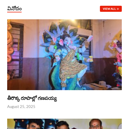
వినోదం
VIEW ALL
తీరొక్క రూపాల్లో గణపయ్య
August 25, 2025