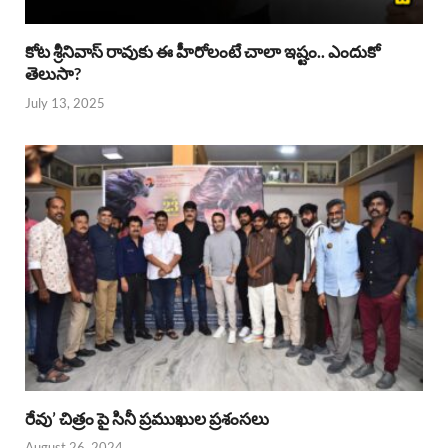
కోట శ్రీనివాస్ రావుకు ఈ హీరోలంటే చాలా ఇష్టం.. ఎందుకో
తెలుసా?
July 13, 2025
రేవు’ చిత్రం పై సినీ ప్రముఖుల ప్రశంసలు
August 26, 2024