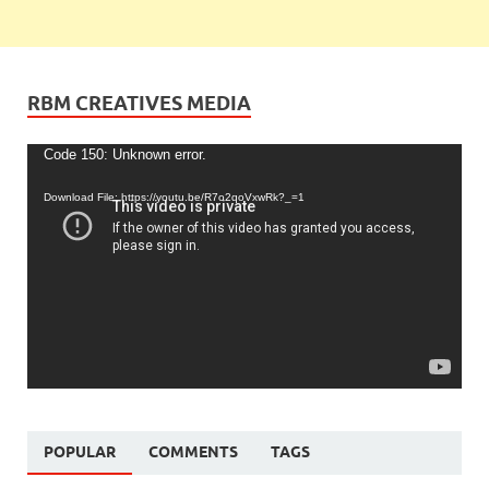
RBM CREATIVES MEDIA
Video
Code 150: Unknown error.
Player
Download File: https://youtu.be/R7o2qoVxwRk?_=1
POPULAR
COMMENTS
TAGS