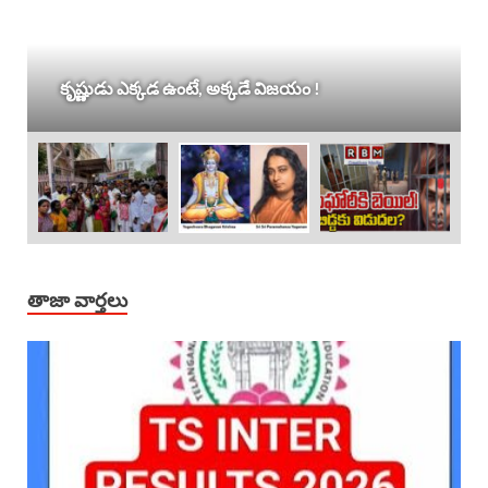
కృష్ణుడు ఎక్కడ ఉంటే, అక్కడే విజయం !
తాజా వార్తలు