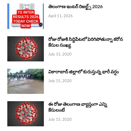
తెలంగాణ ఇంటర్ రిజల్ట్స్ 2026
April 11, 2026
రోజు రోజుకి సిద్దిపేటలో పెరిగిపోతున్నా కరోన
కేసుల సంఖ్య
July 15, 2020
వికారాబాద్ జిల్లాలో కురుస్తున్న భారీ వర్షం
July 15, 2020
ఈ రోజు తెలంగాణ వ్యాప్తంగా ఎన్ని
కేసులంటే
July 15, 2020