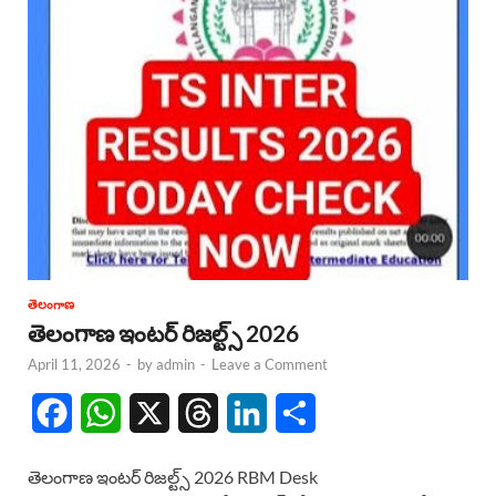
తెలంగాణ
తెలంగాణ ఇంటర్ రిజల్ట్స్ 2026
April 11, 2026
-
by
admin
-
Leave a Comment
F
W
X
T
L
S
a
h
h
i
h
తెలంగాణ ఇంటర్ రిజల్ట్స్ 2026 RBM Desk
c
a
r
n
a