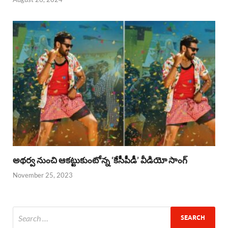
అథర్వ నుంచి ఆకట్టుకుంటోన్న ‘కేసీపీడీ’ వీడియో సాంగ్
November 25, 2023