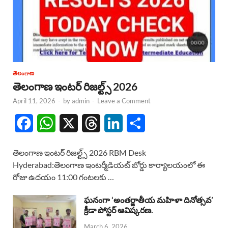
తెలంగాణ
తెలంగాణ ఇంటర్ రిజల్ట్స్ 2026
April 11, 2026
-
by
admin
-
Leave a Comment
F
W
X
T
L
S
a
h
h
i
h
తెలంగాణ ఇంటర్ రిజల్ట్స్ 2026 RBM Desk
c
a
r
n
a
Hyderabad:తెలంగాణ ఇంటర్మీడియట్ బోర్డు కార్యాలయంలో ఈ
రోజు ఉదయం 11:00 గంటలకు …
e
t
e
k
r
b
s
a
e
e
ఘనంగా ‘అంతర్జాతీయ మహిళా దినోత్సవ’
క్రీడా పోస్టర్ ఆవిష్కరణ.
o
A
d
d
March 6, 2026