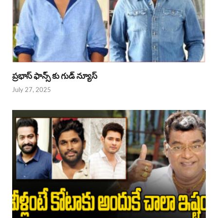
ప్రభాస్ ఫాన్స్ కు గుడ్ న్యూస్
July 27, 2025