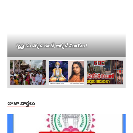
కృష్ణుడు ఎక్కడ ఉంటే, అక్కడే విజయం !
తాజా వార్తలు