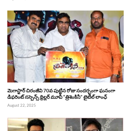
మెగాస్టార్ చిరంజీవి 70వ పుట్టిన రోజు సందర్భంగా ఘనంగా
డిఫరెంట్ సస్పెన్స్ థ్రిల్లర్ మూవీ “త్రిశెంకినీ” టైటిల్ లాంఛ్
August 22, 2025