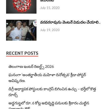
July 15, 2020
వరవరరావును వెంటనే విడుదల చేయాలి..
July 19, 2020
RECENT POSTS
తెలంగాణ ఇంటర్ రిజల్ట్స్ 2026
ఘనంగా ‘అంతర్జాతీయ మహిళా దినోత్సవ’ క్రీడా పోస్టర్
ఆవిష్కరణ.
డిగ్రీ అధ్యాపక పోస్టులకు కాంగ్రెస్ బిగించిన ఉచ్చు – భర్తీలో కొత్త
రూల్స్
అడ్డగుట్టలో రూ. 6 కోట్ల అభివృద్ధి పనులకు శ్రీకారం చుట్టిన
పద్మారావు గౌడ్