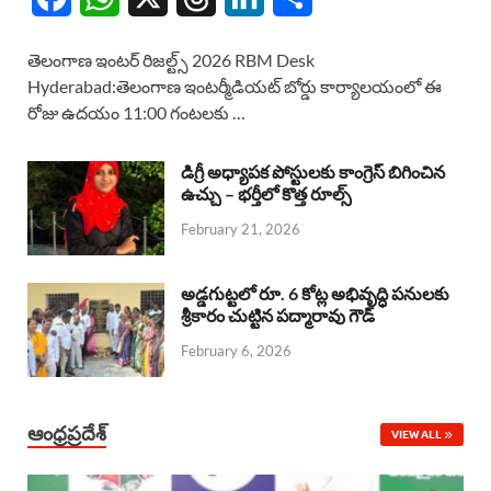
a
h
h
i
h
తెలంగాణ ఇంటర్ రిజల్ట్స్ 2026 RBM Desk
c
a
r
n
a
Hyderabad:తెలంగాణ ఇంటర్మీడియట్ బోర్డు కార్యాలయంలో ఈ
రోజు ఉదయం 11:00 గంటలకు …
e
t
e
k
r
b
s
a
e
e
డిగ్రీ అధ్యాపక పోస్టులకు కాంగ్రెస్ బిగించిన
o
A
ఉచ్చు – భర్తీలో కొత్త రూల్స్
d
d
February 21, 2026
o
p
s
I
k
p
n
అడ్డగుట్టలో రూ. 6 కోట్ల అభివృద్ధి పనులకు
శ్రీకారం చుట్టిన పద్మారావు గౌడ్
February 6, 2026
ఆంధ్రప్రదేశ్
VIEW ALL