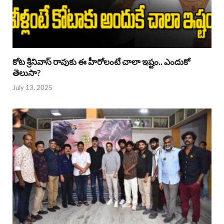
కోట శ్రీనివాస్ రావుకు ఈ హీరోలంటే చాలా ఇష్టం.. ఎందుకో
తెలుసా?
July 13, 2025