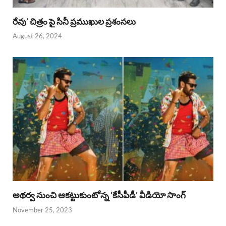
రేవు’ చిత్రం పై సినీ ప్రముఖుల ప్రశంసలు
August 26, 2024
అథర్వ నుంచి ఆకట్టుకుంటోన్న ‘కేసీపీడీ’ వీడియో సాంగ్
November 25, 2023