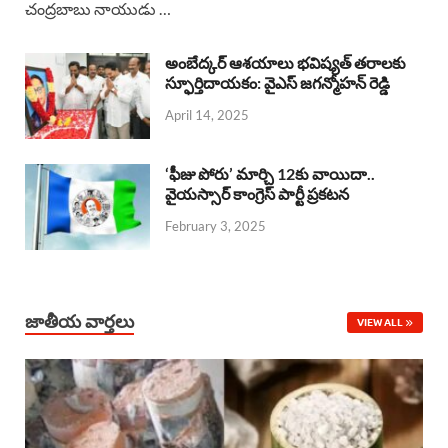
చంద్రబాబు నాయుడు …
e
t
e
k
r
b
s
a
e
e
అంబేద్కర్ ఆశయాలు భవిష్యత్ తరాలకు
o
A
స్ఫూర్తిదాయకం: వైఎస్ జగన్మోహన్ రెడ్డి
d
d
April 14, 2025
o
p
s
I
k
p
n
‘ఫీజు పోరు’ మార్చి 12కు వాయిదా..
వైయస్సార్‌ కాంగ్రెస్‌ పార్టీ ప్రకటన
February 3, 2025
జాతీయ వార్తలు
VIEW ALL