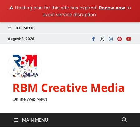
⚠️ Hosting plan for this site has expired.
Renew now
to
avoid service disruption.
TOP MENU
August 8, 2026
RBM Creative Media
Online Web News
MAIN MENU