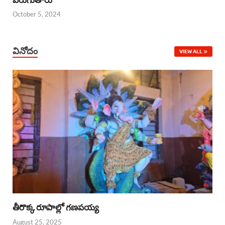
October 5, 2024
వినోదం
VIEW ALL
తీరొక్క రూపాల్లో గణపయ్య
August 25, 2025