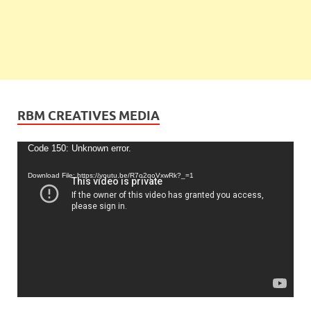
RBM CREATIVES MEDIA
Video
Code 150: Unknown error.
Player
Download File: https://youtu.be/R7o2qoVxwRk?_=1