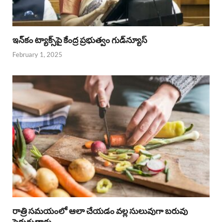
ఇన్‌కం ట్యాక్స్‌పై కేంద్ర ప్రభుత్వం గుడ్‌న్యూస్‌
February 1, 2025
రాత్రి సమయంలో ఆలా చేయడం వల్ల సులువుగా బరువు
పెరుగుతారు