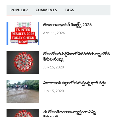
POPULAR
COMMENTS
TAGS
తెలంగాణ ఇంటర్ రిజల్ట్స్ 2026
April 11, 2026
రోజు రోజుకి సిద్దిపేటలో పెరిగిపోతున్నా కరోన
కేసుల సంఖ్య
July 15, 2020
వికారాబాద్ జిల్లాలో కురుస్తున్న భారీ వర్షం
July 15, 2020
ఈ రోజు తెలంగాణ వ్యాప్తంగా ఎన్ని
కేసులంటే