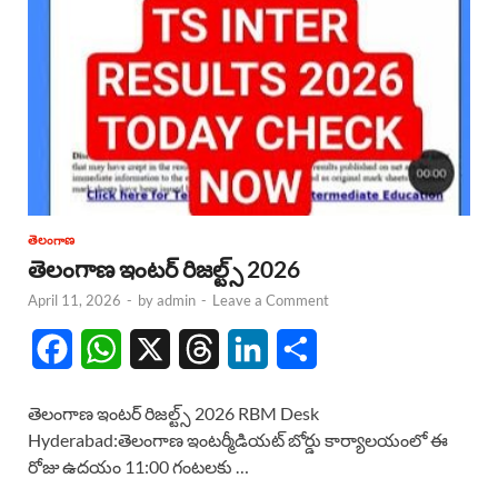
తెలంగాణ
తెలంగాణ ఇంటర్ రిజల్ట్స్ 2026
April 11, 2026
-
by
admin
-
Leave a Comment
F
W
X
T
L
S
a
h
h
i
h
తెలంగాణ ఇంటర్ రిజల్ట్స్ 2026 RBM Desk
c
a
r
n
a
Hyderabad:తెలంగాణ ఇంటర్మీడియట్ బోర్డు కార్యాలయంలో ఈ
రోజు ఉదయం 11:00 గంటలకు …
e
t
e
k
r