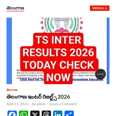
తెలంగాణ
VIEW ALL
తెలంగాణ
తెలంగాణ ఇంటర్ రిజల్ట్స్ 2026
April 11, 2026
-
by
admin
-
Leave a Comment
F
W
X
T
L
S