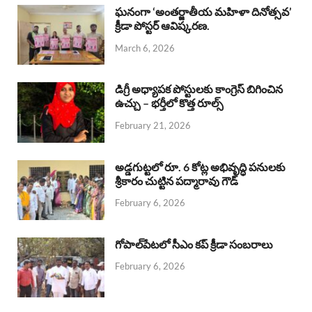
b
s
a
e
e
ఘనంగా ‘అంతర్జాతీయ మహిళా దినోత్సవ’
క్రీడా పోస్టర్ ఆవిష్కరణ.
o
A
d
d
March 6, 2026
o
p
s
I
k
p
n
డిగ్రీ అధ్యాపక పోస్టులకు కాంగ్రెస్ బిగించిన
ఉచ్చు – భర్తీలో కొత్త రూల్స్
February 21, 2026
అడ్డగుట్టలో రూ. 6 కోట్ల అభివృద్ధి పనులకు
శ్రీకారం చుట్టిన పద్మారావు గౌడ్
February 6, 2026
గోపాల్‌పేటలో సీఎం కప్ క్రీడా సంబరాలు
February 6, 2026