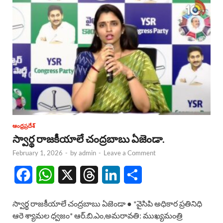
ఆంధ్రప్రదేశ్
స్వార్థ రాజకీయాలే చంద్రబాబు ఏజెండా.
February 1, 2026
-
by
admin
-
Leave a Comment
F
W
X
T
L
S
a
h
h
i
h
స్వార్థ రాజకీయాలే చంద్రబాబు ఏజెండా ● *వైసిపి అధికార ప్రతినిధి
c
a
r
n
a
ఆరె శ్యామల ధ్వజం* ఆర్.బి.ఎం,అమరావతి: ముఖ్యమంత్రి