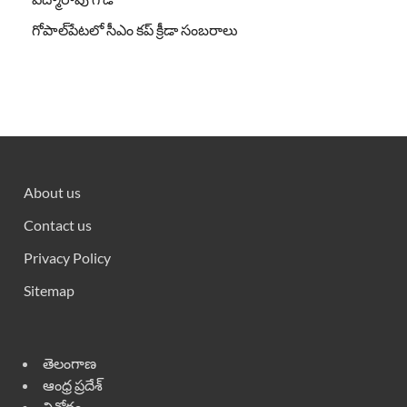
గోపాల్‌పేటలో సీఎం కప్ క్రీడా సంబరాలు
About us
Contact us
Privacy Policy
Sitemap
తెలంగాణ
ఆంధ్ర ప్రదేశ్
వినోదం