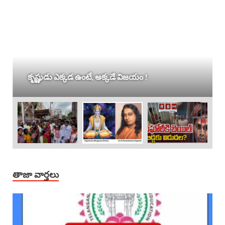
కృష్ణుడు ఎక్కడ ఉంటే, అక్కడే విజయం !
తాజా వార్తలు