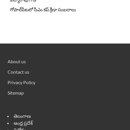
గోపాల్‌పేటలో సీఎం కప్ క్రీడా సంబరాలు
About us
Contact us
Privacy Policy
Sitemap
తెలంగాణ
ఆంధ్ర ప్రదేశ్
వినోదం