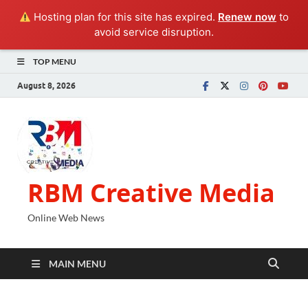
Hosting plan for this site has expired.
Renew now
to
avoid service disruption.
TOP MENU
August 8, 2026
RBM Creative Media
Online Web News
MAIN MENU