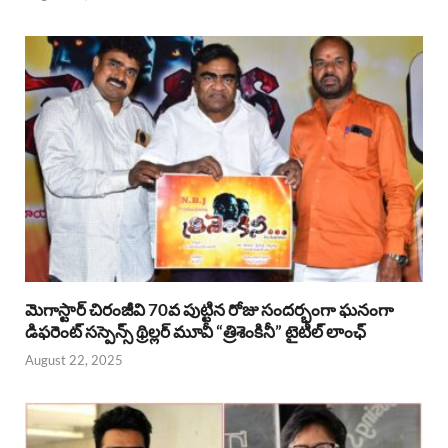
మెగాస్టార్ చిరంజీవి 70వ పుట్టిన రోజు సందర్భంగా ఘనంగా
డిఫరెంట్ సస్పెన్స్ థ్రిల్లర్ మూవీ “త్రిశెంకినీ” టైటిల్ లాంఛ్
August 22, 2025