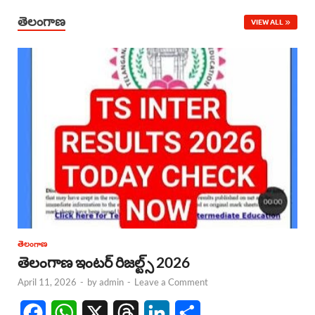
తెలంగాణ
VIEW ALL
తెలంగాణ
తెలంగాణ ఇంటర్ రిజల్ట్స్ 2026
April 11, 2026
-
by
admin
-
Leave a Comment
F
W
X
T
L
S