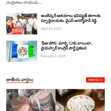
చంద్రబాబు నాయుడు …
e
t
e
k
r
b
s
a
e
e
అంబేద్కర్ ఆశయాలు భవిష్యత్ తరాలకు
o
A
స్ఫూర్తిదాయకం: వైఎస్ జగన్మోహన్ రెడ్డి
d
d
April 14, 2025
o
p
s
I
k
p
n
‘ఫీజు పోరు’ మార్చి 12కు వాయిదా..
వైయస్సార్‌ కాంగ్రెస్‌ పార్టీ ప్రకటన
February 3, 2025
జాతీయ వార్తలు
VIEW ALL