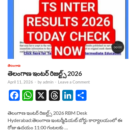
తెలంగాణ
తెలంగాణ ఇంటర్ రిజల్ట్స్ 2026
April 11, 2026
-
by
admin
-
Leave a Comment
F
W
X
T
L
S
a
h
h
i
h
తెలంగాణ ఇంటర్ రిజల్ట్స్ 2026 RBM Desk
c
a
r
n
a
Hyderabad:తెలంగాణ ఇంటర్మీడియట్ బోర్డు కార్యాలయంలో ఈ
రోజు ఉదయం 11:00 గంటలకు …
e
t
e
k
r