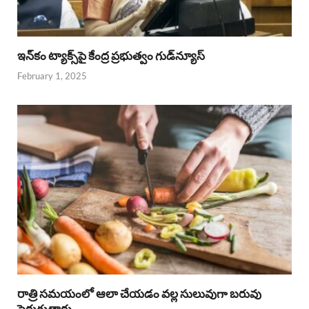
ఇన్‌కం ట్యాక్స్‌పై కేంద్ర ప్రభుత్వం గుడ్‌న్యూస్‌
February 1, 2025
రాత్రి సమయంలో ఆలా చేయడం వల్ల సులువుగా బరువు
పెరుగుతారు