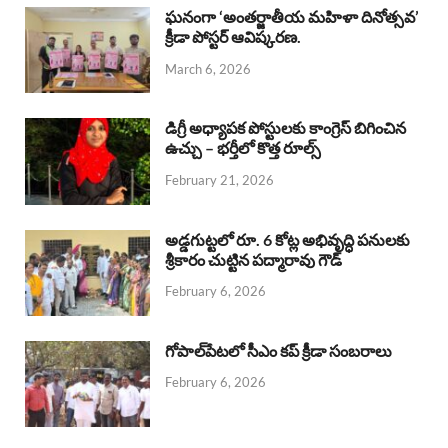
b
s
a
e
e
ఘనంగా ‘అంతర్జాతీయ మహిళా దినోత్సవ’
క్రీడా పోస్టర్ ఆవిష్కరణ.
o
A
d
d
March 6, 2026
o
p
s
I
k
p
n
డిగ్రీ అధ్యాపక పోస్టులకు కాంగ్రెస్ బిగించిన
ఉచ్చు – భర్తీలో కొత్త రూల్స్
February 21, 2026
అడ్డగుట్టలో రూ. 6 కోట్ల అభివృద్ధి పనులకు
శ్రీకారం చుట్టిన పద్మారావు గౌడ్
February 6, 2026
గోపాల్‌పేటలో సీఎం కప్ క్రీడా సంబరాలు
February 6, 2026