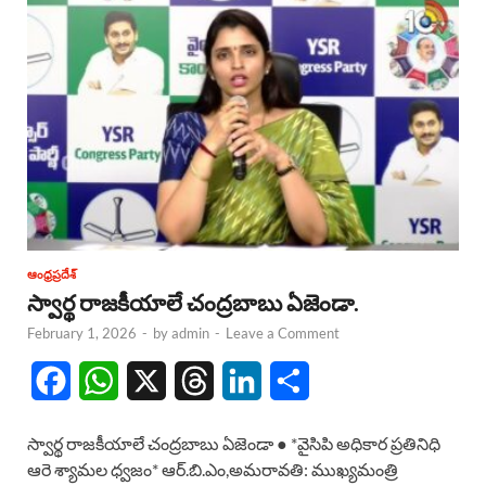
ఆంధ్రప్రదేశ్
స్వార్థ రాజకీయాలే చంద్రబాబు ఏజెండా.
February 1, 2026
-
by
admin
-
Leave a Comment
F
W
X
T
L
S
a
h
h
i
h
స్వార్థ రాజకీయాలే చంద్రబాబు ఏజెండా ● *వైసిపి అధికార ప్రతినిధి
c
a
r
n
a
ఆరె శ్యామల ధ్వజం* ఆర్.బి.ఎం,అమరావతి: ముఖ్యమంత్రి