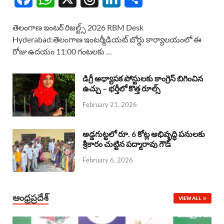
a
h
h
i
h
తెలంగాణ ఇంటర్ రిజల్ట్స్ 2026 RBM Desk
c
a
r
n
a
Hyderabad:తెలంగాణ ఇంటర్మీడియట్ బోర్డు కార్యాలయంలో ఈ
రోజు ఉదయం 11:00 గంటలకు …
e
t
e
k
r
b
s
a
e
e
డిగ్రీ అధ్యాపక పోస్టులకు కాంగ్రెస్ బిగించిన
o
A
ఉచ్చు – భర్తీలో కొత్త రూల్స్
d
d
February 21, 2026
o
p
s
I
k
p
n
అడ్డగుట్టలో రూ. 6 కోట్ల అభివృద్ధి పనులకు
శ్రీకారం చుట్టిన పద్మారావు గౌడ్
February 6, 2026
ఆంధ్రప్రదేశ్
VIEW ALL