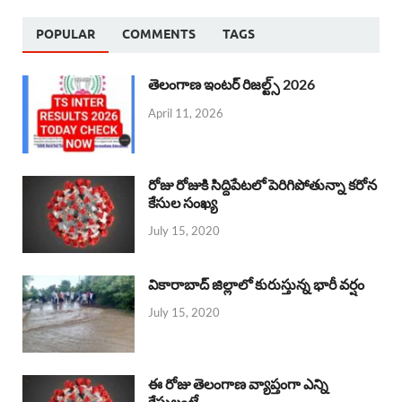
POPULAR
COMMENTS
TAGS
తెలంగాణ ఇంటర్ రిజల్ట్స్ 2026
April 11, 2026
రోజు రోజుకి సిద్దిపేటలో పెరిగిపోతున్నా కరోన
కేసుల సంఖ్య
July 15, 2020
వికారాబాద్ జిల్లాలో కురుస్తున్న భారీ వర్షం
July 15, 2020
ఈ రోజు తెలంగాణ వ్యాప్తంగా ఎన్ని
కేసులంటే