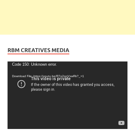
RBM CREATIVES MEDIA
Video
Code 150: Unknown error.
Player
Download File: https://youtu.be/R7o2qoVxwRk?_=1