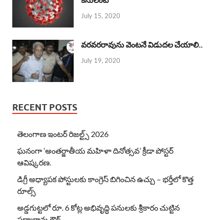
July 15, 2020
వరవరరావును వెంటనే విడుదల చేయాలి..
July 19, 2020
RECENT POSTS
తెలంగాణ ఇంటర్ రిజల్ట్స్ 2026
ఘనంగా ‘అంతర్జాతీయ మహిళా దినోత్సవ’ క్రీడా పోస్టర్
ఆవిష్కరణ.
డిగ్రీ అధ్యాపక పోస్టులకు కాంగ్రెస్ బిగించిన ఉచ్చు – భర్తీలో కొత్త
రూల్స్
అడ్డగుట్టలో రూ. 6 కోట్ల అభివృద్ధి పనులకు శ్రీకారం చుట్టిన
పద్మారావు గౌడ్