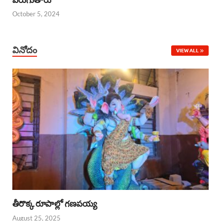
October 5, 2024
వినోదం
VIEW ALL
తీరొక్క రూపాల్లో గణపయ్య
August 25, 2025