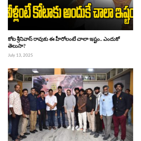
కోట శ్రీనివాస్ రావుకు ఈ హీరోలంటే చాలా ఇష్టం.. ఎందుకో
తెలుసా?
July 13, 2025