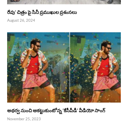
రేవు’ చిత్రం పై సినీ ప్రముఖుల ప్రశంసలు
August 26, 2024
అథర్వ నుంచి ఆకట్టుకుంటోన్న ‘కేసీపీడీ’ వీడియో సాంగ్
November 25, 2023