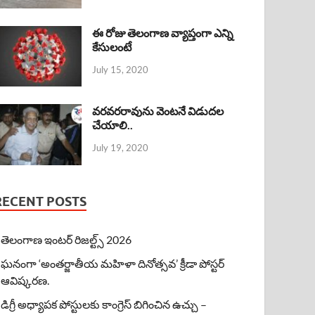
ఈ రోజు తెలంగాణ వ్యాప్తంగా ఎన్ని
కేసులంటే
July 15, 2020
వరవరరావును వెంటనే విడుదల
చేయాలి..
July 19, 2020
RECENT POSTS
తెలంగాణ ఇంటర్ రిజల్ట్స్ 2026
ఘనంగా ‘అంతర్జాతీయ మహిళా దినోత్సవ’ క్రీడా పోస్టర్
ఆవిష్కరణ.
డిగ్రీ అధ్యాపక పోస్టులకు కాంగ్రెస్ బిగించిన ఉచ్చు –