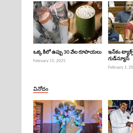
ఒక్క కిలో ఉప్పు 30 వేల రూపాయలు
ఇన్‌కం ట్యాక్స
గుడ్‌న్యూస్‌
February 15, 2025
February 1, 2
వినోదం