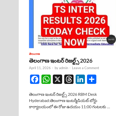
తెలంగాణ
తెలంగాణ ఇంటర్ రిజల్ట్స్ 2026
April 11, 2026
-
by
admin
-
Leave a Comment
F
W
X
T
L
S
a
h
h
i
h
తెలంగాణ ఇంటర్ రిజల్ట్స్ 2026 RBM Desk
c
a
r
n
a
Hyderabad:తెలంగాణ ఇంటర్మీడియట్ బోర్డు
కార్యాలయంలో ఈ రోజు ఉదయం 11:00 గంటలకు …
e
t
e
k
r