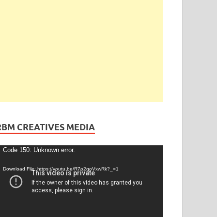
ెండింగ్
/
తెలంగాణ
ేడీ అఘోరీకి బెయిల్.. ఈరోజే విడుదల
gust 13, 2025
-
by
admin
-
Leave a Comment
RBM CREATIVES MEDIA
ideo
Code 150: Unknown error.
layer
Download File: https://youtu.be/R7o2qoVxwRk?_=1