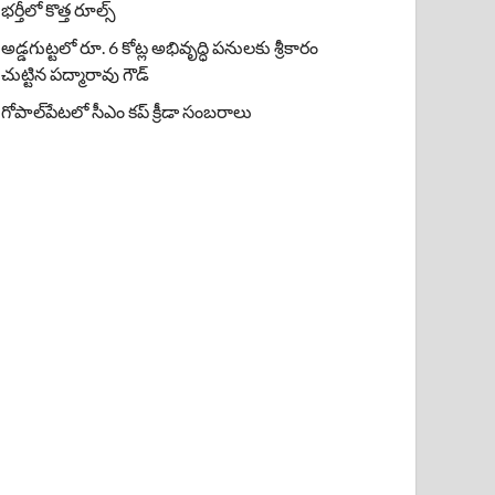
భర్తీలో కొత్త రూల్స్
అడ్డగుట్టలో రూ. 6 కోట్ల అభివృద్ధి పనులకు శ్రీకారం
చుట్టిన పద్మారావు గౌడ్
గోపాల్‌పేటలో సీఎం కప్ క్రీడా సంబరాలు