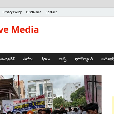
Privacy Policy
Disclaimer
Contact
ve Media
ఆంధ్రప్రదేశ్
వినోదం
క్రీడలు
జాబ్స్
ఫోటో గ్యాలరీ
బయోగ్రఫ