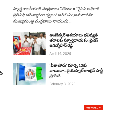
a
h
h
i
h
స్వార్థ రాజకీయాలే చంద్రబాబు ఏజెండా ● *వైసిపి అధికార
c
a
r
n
a
ప్రతినిధి ఆరె శ్యామల ధ్వజం* ఆర్.బి.ఎం,అమరావతి:
ముఖ్యమంత్రి చంద్రబాబు నాయుడు …
e
t
e
k
r
b
s
a
e
e
అంబేద్కర్ ఆశయాలు భవిష్యత్
o
A
తరాలకు స్ఫూర్తిదాయకం: వైఎస్
d
d
జగన్మోహన్ రెడ్డి
o
p
s
I
April 14, 2025
k
p
n
‘ఫీజు పోరు’ మార్చి 12కు
వాయిదా.. వైయస్సార్‌ కాంగ్రెస్‌ పార్టీ
వు
ప్రకటన
February 3, 2025
VIEW ALL