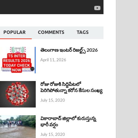
POPULAR
COMMENTS
TAGS
తెలంగాణ ఇంటర్ రిజల్ట్స్ 2026
April 11, 2026
రోజు రోజుకి సిద్దిపేటలో
పెరిగిపోతున్నా కరోన కేసుల సంఖ్య
July 15, 2020
వికారాబాద్ జిల్లాలో కురుస్తున్న
భారీ వర్షం
July 15, 2020