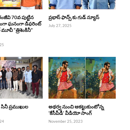
రంజీవి 70వ పుట్టిన
ప్రభాస్ ఫాన్స్ కు గుడ్ న్యూస్
భంగా ఘనంగా డిఫరెంట్
July 27, 2025
లర్ మూవీ “త్రిశెంకినీ”
025
పై సినీ ప్రముఖుల
అథర్వ నుంచి ఆకట్టుకుంటోన్న
‘కేసీపీడీ’ వీడియో సాంగ్
024
November 25, 2023