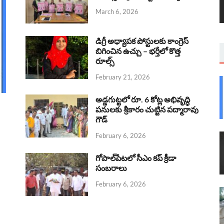
March 6, 2026
డిగ్రీ అధ్యాపక పోస్టులకు కాంగ్రెస్
బిగించిన ఉచ్చు – భర్తీలో కొత్త
రూల్స్
February 21, 2026
అడ్డగుట్టలో రూ. 6 కోట్ల అభివృద్ధి
పనులకు శ్రీకారం చుట్టిన పద్మారావు
గౌడ్
February 6, 2026
గోపాల్‌పేటలో సీఎం కప్ క్రీడా
సంబరాలు
February 6, 2026