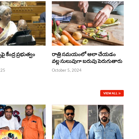
్‌పై కేంద్ర ప్రభుత్వం
రాత్రి సమయంలో ఆలా చేయడం
వల్ల సులువుగా బరువు పెరుగుతారు
025
October 5, 2024
VIEW ALL