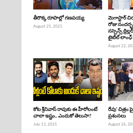
తీరొక్క రూపాల్లో గణపయ్య
మెగాస్టార్ చి
రోజు సందర్
August 25, 2025
సస్పెన్స్ థ్రిల్
టైటిల్ లాంఛ్
August 22, 2
కోట శ్రీనివాస్ రావుకు ఈ హీరోలంటే
రేవు’ చిత్రం 
చాలా ఇష్టం.. ఎందుకో తెలుసా?
ప్రశంసలు
July 13, 2025
August 26, 2