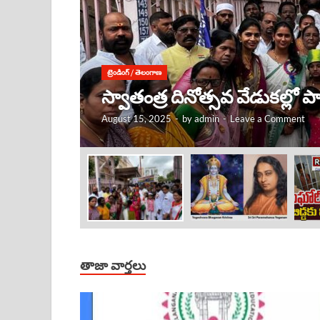
ట్రెండింగ్
/
తెలంగాణ
కృష్ణుడు ఎక్కడ ఉంటే, అక్కడే
August 15, 2025
-
by
admin
-
Leave a Comment
తాజా వార్తలు