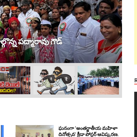
ట్ర
 విజయం !
ల
Au
V
P
ఘనంగా ‘అంతర్జాతీయ మహిళా
దినోత్సవ’ క్రీడా పోస్టర్ ఆవిష్కరణ.